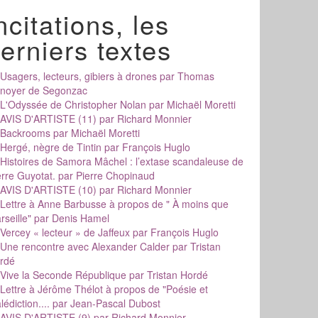
ncitations, les
erniers textes
Usagers, lecteurs, gibiers à drones
par Thomas
noyer de Segonzac
L'Odyssée de Christopher Nolan
par Michaël Moretti
AVIS D'ARTISTE (11)
par Richard Monnier
Backrooms
par Michaël Moretti
Hergé, nègre de Tintin
par François Huglo
Histoires de Samora Mâchel : l’extase scandaleuse de
erre Guyotat.
par Pierre Chopinaud
AVIS D'ARTISTE (10)
par Richard Monnier
Lettre à Anne Barbusse à propos de " À moins que
rseille"
par Denis Hamel
Vercey « lecteur » de Jaffeux
par François Huglo
Une rencontre avec Alexander Calder
par Tristan
rdé
Vive la Seconde République
par Tristan Hordé
Lettre à Jérôme Thélot à propos de "Poésie et
édiction....
par Jean-Pascal Dubost
AVIS D'ARTISTE (9)
par Richard Monnier