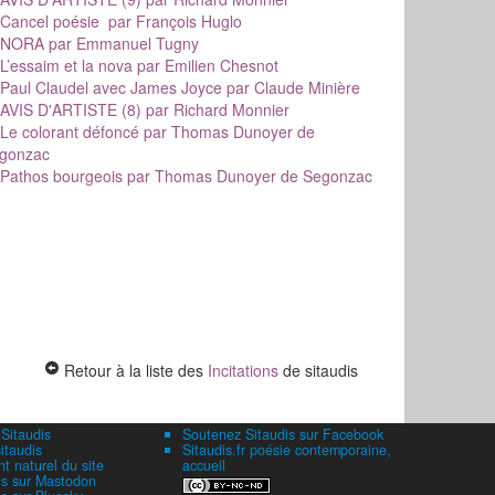
Cancel poésie
par François Huglo
NORA
par Emmanuel Tugny
L’essaim et la nova
par Emilien Chesnot
Paul Claudel avec James Joyce
par Claude Minière
AVIS D'ARTISTE (8)
par Richard Monnier
Le colorant défoncé
par Thomas Dunoyer de
gonzac
Pathos bourgeois
par Thomas Dunoyer de Segonzac
Retour à la liste des
Incitations
de sitaudis
 Sitaudis
Soutenez Sitaudis sur Facebook
itaudis
Sitaudis.fr poésie contemporaine,
 naturel du site
accueil
is sur Mastodon