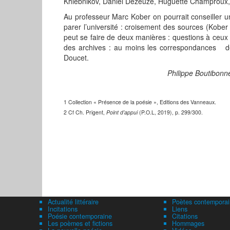
Khlebnikov, Daniel Dezeuze, Huguette Champroux, e
Au professeur Marc Kober on pourrait conseiller u
parer l’université : croisement des sources (Kober 
peut se faire de deux manières : questions à ceux q
des archives : au moins les correspondances dép
Doucet.
Philippe Boutibonn
1 Collection « Présence de la poé
sie
», Editions des Vanneaux.
2 Cf Ch. Prigent,
Point d’appui
(P.O.L, 2019), p. 299/300.
Actualité littéraire
Poètes contemporai
Incitations
Liens
Poésie contemporaine
Citations
Les poèmes et fictions
Hommages