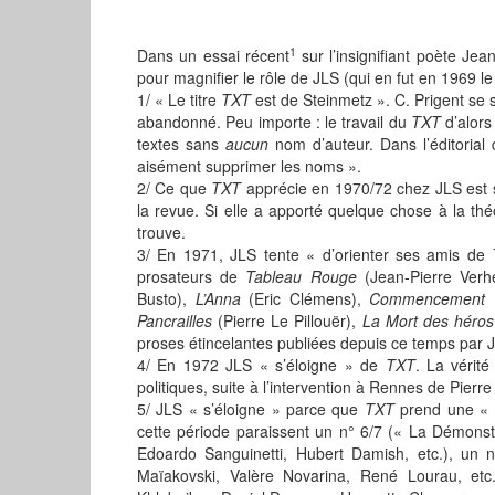
1
Dans un essai récent
sur l’insignifiant poète Jea
pour magnifier le rôle de JLS (qui en fut en 1969 l
1/ « Le titre
TXT
est de Steinmetz ». C. Prigent se so
abandonné. Peu importe : le travail du
TXT
d’alors
textes sans
aucun
nom d’auteur. Dans l’éditorial
aisément supprimer les noms ».
2/ Ce que
TXT
apprécie en 1970/72 chez JLS est so
la revue. Si elle a apporté quelque chose à la théo
trouve.
3/ En 1971, JLS tente « d’orienter ses amis de
prosateurs de
Tableau Rouge
(Jean-Pierre Ver
Busto),
L’Anna
(Eric Clémens),
Commencement
Pancrailles
(Pierre Le Pillouër),
La Mort des hé
ro
proses étincelantes publiées depuis ce temps par 
4/ En 1972 JLS « s’éloigne » de
TXT
. La vérité
politiques, suite à l’intervention à Rennes de Pierre
5/ JLS « s’éloigne » parce que
TXT
prend une « o
cette période paraissent un n° 6/7 (« La Démons
Edoardo Sanguinetti, Hubert Damish, etc.), un 
Maïakovski, Valère Novarina, René Lourau, etc