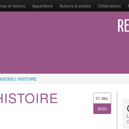
es et fictions
Apparitions
Auteurs & poètes
Célébrations
RE
ISONS L'HISTOIRE
HISTOIRE
31 déc.
2020
L
G