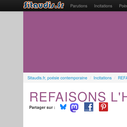
Parutions
Incitations
Poèm
Sitaudis.fr, poésie contemporaine
/
Incitations
/
REFA
REFAISONS L'
Partager sur :