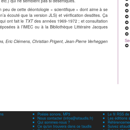
tc.) qui ne semblent pas si désertiques.
n peu de cette déontologie « scientifique » dont aime à se
n’a écouté que la version JLS) et vérification desdites. Ça
ui ont fait le
TXT
des années 1969-1972 ; et consultation
osées à l’IMEC ou à la Bibliothèque Littéraire Jacques
Se
es, Eric Clémens, Christian Prigent, Jean-Pierre Verheggen
ns
Poésie sonore, MP3
Le fil RSS de
Nous contacter (infos@sitaudis.fr)
Les éditions s
Qui sommes-nous ?
Référencement
Ce qu'on trouvera dans ce taudis
Suivez sitaud