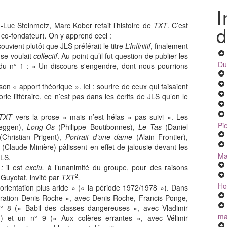
I
n-Luc Steinmetz, Marc Kober refait l’histoire de
TXT
. C’est
d
e co-fondateur)
.
On
y apprend ceci :
uvient plutôt que JLS préférait le titre
L’
Infinitif
, finalement
 se voulait
collectif
. Au point qu’il fut question de publier les
Du
 du n° 1 : « Un discours s'engendre, dont nous pourrions
n « apport théorique ». Ici : sourire de ceux qui faisaient
rie littéraire, ce n’est pas dans les écrits de JLS qu’on le
TXT
vers la prose » mais n’est hélas « pas suivi ». Les
Pi
heggen),
Long-Os
(Philippe Boutibonnes),
Le Tas
(Daniel
(Christian Prigent),
Portrait d’une dame
(Alain Frontier),
s
(Claude Minière)
pâlissent en effet de jalousie devant les
Ma
JLS.
:
il est
exclu,
à l’unanimité du groupe, pour des raisons
2
 Guyotat, invité par
TXT
.
Ho
rientation plus aride » (« la période 1972/1978 »). Dans
tration Denis Roche », avec Denis Roche, Francis Ponge,
n° 8 (« Babil des classes dangereuses », avec Vladimir
mal
.) et un n° 9 (« Aux colères errantes », avec Vélimir