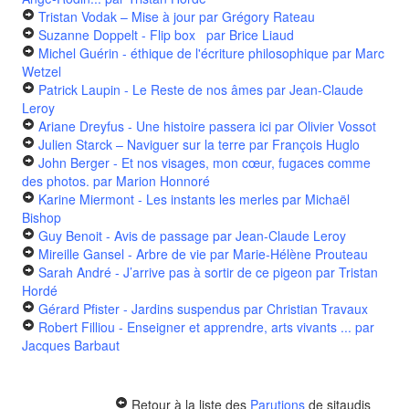
Tristan Vodak – Mise à jour
par Grégory Rateau
Suzanne Doppelt - Flip box
par Brice Liaud
Michel Guérin - éthique de l'écriture philosophique
par Marc
Wetzel
Patrick Laupin - Le Reste de nos âmes
par Jean-Claude
Leroy
Ariane Dreyfus - Une histoire passera ici
par Olivier Vossot
Julien Starck – Naviguer sur la terre
par François Huglo
John Berger - Et nos visages, mon cœur, fugaces comme
des photos.
par Marion Honnoré
Karine Miermont - Les instants les merles
par Michaël
Bishop
Guy Benoit - Avis de passage
par Jean-Claude Leroy
Mireille Gansel - Arbre de vie
par Marie-Hélène Prouteau
Sarah André - J’arrive pas à sortir de ce pigeon
par Tristan
Hordé
Gérard Pfister - Jardins suspendus
par Christian Travaux
Robert Filliou - Enseigner et apprendre, arts vivants ...
par
Jacques Barbaut
Retour à la liste des
Parutions
de sitaudis