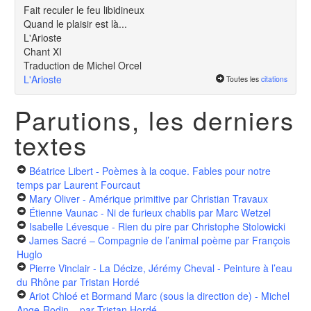
Fait reculer le feu libidineux
Quand le plaisir est là...
L'Arioste
Chant XI
Traduction de Michel Orcel
L'Arioste
Toutes les
citations
Parutions, les derniers
textes
Béatrice Libert - Poèmes à la coque. Fables pour notre
temps
par Laurent Fourcaut
Mary Oliver - Amérique primitive
par Christian Travaux
Étienne Vaunac - Ni de furieux chablis
par Marc Wetzel
Isabelle Lévesque - Rien du pire
par Christophe Stolowicki
James Sacré – Compagnie de l’animal poème
par François
Huglo
Pierre Vinclair - La Décize, Jérémy Cheval - Peinture à l’eau
du Rhône
par Tristan Hordé
Ariot Chloé et Bormand Marc (sous la direction de) - Michel
Ange-Rodin...
par Tristan Hordé