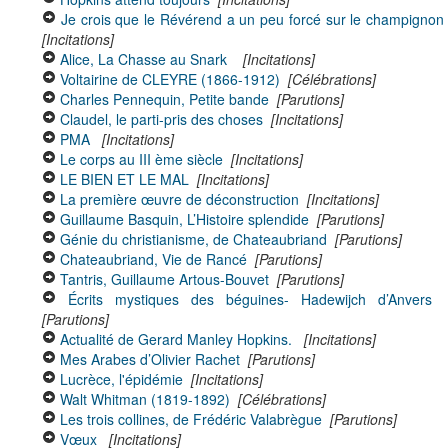
Je crois que le Révérend a un peu forcé sur le champignon
[Incitations]
Alice, La Chasse au Snark
[Incitations]
Voltairine de CLEYRE (1866-1912)
[Célébrations]
Charles Pennequin, Petite bande
[Parutions]
Claudel, le parti-pris des choses
[Incitations]
PMA
[Incitations]
Le corps au III ème siècle
[Incitations]
LE BIEN ET LE MAL
[Incitations]
La première œuvre de déconstruction
[Incitations]
Guillaume Basquin, L’Histoire splendide
[Parutions]
Génie du christianisme, de Chateaubriand
[Parutions]
Chateaubriand, Vie de Rancé
[Parutions]
Tantris, Guillaume Artous-Bouvet
[Parutions]
Écrits mystiques des béguines- Hadewijch d’Anvers
[Parutions]
Actualité de Gerard Manley Hopkins.
[Incitations]
Mes Arabes d’Olivier Rachet
[Parutions]
Lucrèce, l'épidémie
[Incitations]
Walt Whitman (1819-1892)
[Célébrations]
Les trois collines, de Frédéric Valabrègue
[Parutions]
Vœux
[Incitations]