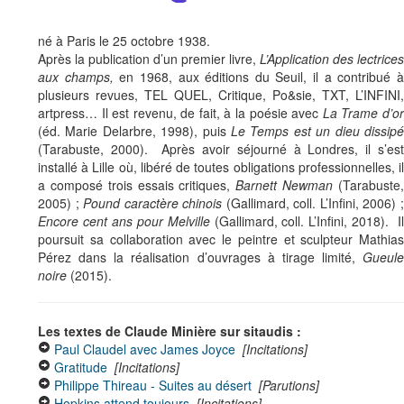
né à Paris le 25 octobre 1938.
Après la publication d’un premier livre,
L’Application des lectrices
aux champs,
en 1968, aux éditions du Seuil, il a contribué 
plusieurs revues, TEL QUEL, Critique, Po&sie, TXT, L’INFINI,
artpress… Il est revenu, de fait, à la poésie avec
La Trame d’o
(éd. Marie Delarbre, 1998), puis
Le Temps est un dieu dissipé
(Tarabuste, 2000). Après avoir séjourné à Londres, il s’est
installé à Lille où, libéré de toutes obligations professionnelles, il
a composé trois essais critiques,
Barnett Newman
(Tarabuste
2005) ;
Pound caractère chinois
(Gallimard, coll. L’Infini, 2006) 
Encore cent ans pour Melville
(Gallimard, coll. L’Infini, 2018). I
poursuit sa collaboration avec le peintre et sculpteur Mathias
Pérez dans la réalisation d’ouvrages à tirage limité,
Gueule
noire
(2015).
Les textes de Claude Minière sur sitaudis :
Paul Claudel avec James Joyce
[Incitations]
Gratitude
[Incitations]
Philippe Thireau - Suites au désert
[Parutions]
Hopkins attend toujours
[Incitations]