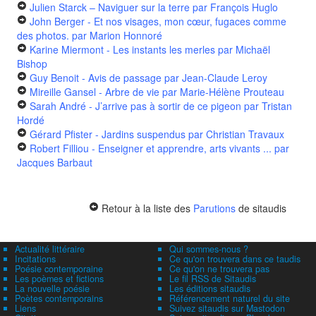
Julien Starck – Naviguer sur la terre
par François Huglo
John Berger - Et nos visages, mon cœur, fugaces comme
des photos.
par Marion Honnoré
Karine Miermont - Les instants les merles
par Michaël
Bishop
Guy Benoit - Avis de passage
par Jean-Claude Leroy
Mireille Gansel - Arbre de vie
par Marie-Hélène Prouteau
Sarah André - J’arrive pas à sortir de ce pigeon
par Tristan
Hordé
Gérard Pfister - Jardins suspendus
par Christian Travaux
Robert Filliou - Enseigner et apprendre, arts vivants ...
par
Jacques Barbaut
Retour à la liste des
Parutions
de sitaudis
Actualité littéraire
Qui sommes-nous ?
Incitations
Ce qu'on trouvera dans ce taudis
Poésie contemporaine
Ce qu'on ne trouvera pas
Les poèmes et fictions
Le fil RSS de Sitaudis
La nouvelle poésie
Les éditions sitaudis
Poètes contemporains
Référencement naturel du site
Liens
Suivez sitaudis sur Mastodon