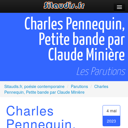
Parutions
Charles Pennequin,
Incitations
Petite bande par
Poèmes et fictions
Claude Minière
Apparitions
Auteurs & poètes
Les Parutions
Célébrations
Sitaudis.fr, poésie contemporaine
/
Parutions
/
Charles
Prescriptions
Pennequin, Petite bande par Claude Minière
Plus
Charles
4 mai
Pennequin,
2023