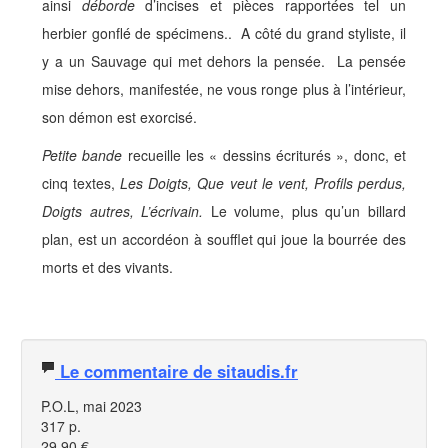
ainsi
déborde
d’incises et pièces rapportées tel un
herbier gonflé de spécimens.. A côté du grand styliste, il
y a un Sauvage qui met dehors la pensée. La pensée
mise dehors, manifestée, ne vous ronge plus à l’intérieur,
son démon est exorcisé.
Petite bande
recueille les « dessins écriturés », donc, et
cinq textes,
Les Doigts, Que veut le vent, Profils perdus,
Doigts autres, L’écrivain.
Le volume, plus qu’un billard
plan, est un accordéon à soufflet qui joue la bourrée des
morts et des vivants.
Le commentaire de sitaudis.fr
P.O.L, mai 2023
317 p.
29,90 €