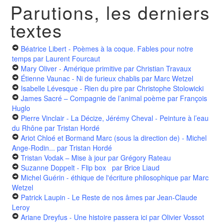
Parutions, les derniers
textes
Béatrice Libert - Poèmes à la coque. Fables pour notre
temps
par Laurent Fourcaut
Mary Oliver - Amérique primitive
par Christian Travaux
Étienne Vaunac - Ni de furieux chablis
par Marc Wetzel
Isabelle Lévesque - Rien du pire
par Christophe Stolowicki
James Sacré – Compagnie de l’animal poème
par François
Huglo
Pierre Vinclair - La Décize, Jérémy Cheval - Peinture à l’eau
du Rhône
par Tristan Hordé
Ariot Chloé et Bormand Marc (sous la direction de) - Michel
Ange-Rodin...
par Tristan Hordé
Tristan Vodak – Mise à jour
par Grégory Rateau
Suzanne Doppelt - Flip box
par Brice Liaud
Michel Guérin - éthique de l'écriture philosophique
par Marc
Wetzel
Patrick Laupin - Le Reste de nos âmes
par Jean-Claude
Leroy
Ariane Dreyfus - Une histoire passera ici
par Olivier Vossot