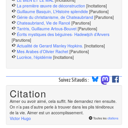
LE BIEN ET LE MAL
[Incitations]
La première œuvre de déconstruction
[Incitations]
Guillaume Basquin, L’Histoire splendide
[Parutions]
Génie du christianisme, de Chateaubriand
[Parutions]
Chateaubriand, Vie de Rancé
[Parutions]
Tantris, Guillaume Artous-Bouvet
[Parutions]
Écrits mystiques des béguines- Hadewijch d’Anvers
[Parutions]
Actualité de Gerard Manley Hopkins.
[Incitations]
Mes Arabes d’Olivier Rachet
[Parutions]
Lucrèce, l'épidémie
[Incitations]
Suivez Sitaudis :
Citation
Aimer ou avoir aimé, cela suffit. Ne demandez rien ensuite.
On n’a pas d’autre perle à trouver dans les plis ténébreux
de la vie. Aimer est un accomplissement.
Victor Hugo
Toutes les
citations