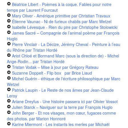
Béatrice Libert - Poèmes à la coque. Fables pour notre
temps
par Laurent Fourcaut
Mary Oliver - Amérique primitive
par Christian Travaux
Étienne Vaunac - Ni de furieux chablis
par Marc Wetzel
Isabelle Lévesque - Rien du pire
par Christophe Stolowicki
James Sacré – Compagnie de l’animal poème
par François
Huglo
Pierre Vinclair - La Décize, Jérémy Cheval - Peinture à l’eau
du Rhône
par Tristan Hordé
Ariot Chloé et Bormand Marc (sous la direction de) - Michel
Ange-Rodin...
par Tristan Hordé
Tristan Vodak – Mise à jour
par Grégory Rateau
Suzanne Doppelt - Flip box
par Brice Liaud
Michel Guérin - éthique de l'écriture philosophique
par Marc
Wetzel
Patrick Laupin - Le Reste de nos âmes
par Jean-Claude
Leroy
Ariane Dreyfus - Une histoire passera ici
par Olivier Vossot
Julien Starck – Naviguer sur la terre
par François Huglo
John Berger - Et nos visages, mon cœur, fugaces comme
des photos.
par Marion Honnoré
Karine Miermont - Les instants les merles
par Michaël