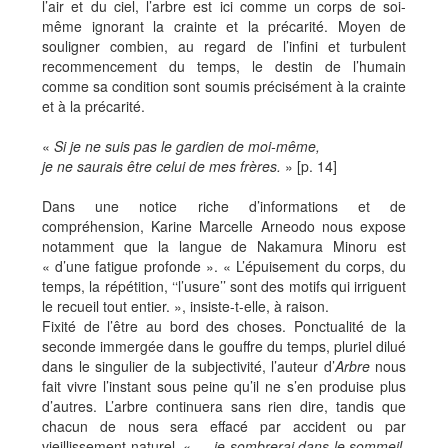
l’air et du ciel, l’arbre est ici comme un corps de soi-
même ignorant la crainte et la précarité. Moyen de
souligner combien, au regard de l’infini et turbulent
recommencement du temps, le destin de l’humain
comme sa condition sont soumis précisément à la crainte
et à la précarité.
«
Si je ne suis pas le gardien de moi-même,
je ne saurais être celui de mes frères.
» [p. 14]
Dans une notice riche d’informations et de
compréhension, Karine Marcelle Arneodo nous expose
notamment que la langue de Nakamura Minoru est
« d’une fatigue profonde ». « L’épuisement du corps, du
temps, la répétition, ‘‘l’usure’’ sont des motifs qui irriguent
le recueil tout entier. », insiste-t-elle, à raison.
Fixité de l’être au bord des choses. Ponctualité de la
seconde immergée dans le gouffre du temps, pluriel dilué
dans le singulier de la subjectivité, l’auteur d’
Arbre
nous
fait vivre l’instant sous peine qu’il ne s’en produise plus
d’autres. L’arbre continuera sans rien dire, tandis que
chacun de nous sera effacé par accident ou par
vieillissement naturel. «
… je sombrerai dans le sommeil,