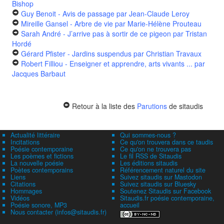
Bishop
Guy Benoit - Avis de passage
par Jean-Claude Leroy
Mireille Gansel - Arbre de vie
par Marie-Hélène Prouteau
Sarah André - J’arrive pas à sortir de ce pigeon
par Tristan
Hordé
Gérard Pfister - Jardins suspendus
par Christian Travaux
Robert Filliou - Enseigner et apprendre, arts vivants ...
par
Jacques Barbaut
Retour à la liste des
Parutions
de sitaudis
Actualité littéraire
Qui sommes-nous ?
Incitations
Ce qu'on trouvera dans ce taudis
Poésie contemporaine
Ce qu'on ne trouvera pas
Les poèmes et fictions
Le fil RSS de Sitaudis
La nouvelle poésie
Les éditions sitaudis
Poètes contemporains
Référencement naturel du site
Liens
Suivez sitaudis sur Mastodon
Citations
Suivez sitaudis sur Bluesky
Hommages
Soutenez Sitaudis sur Facebook
Vidéos
Sitaudis.fr poésie contemporaine,
Poésie sonore, MP3
accueil
Nous contacter (infos@sitaudis.fr)