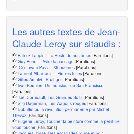
Les autres textes de Jean-
Claude Leroy sur sitaudis :
Patrick Laupin - Le Reste de nos âmes
[Parutions]
Guy Benoit - Avis de passage
[Parutions]
Cristovam Pavia - 35 poèmes
[Parutions]
Laurent Albarracin – Pierres folles
[Parutions]
Gilles Amalvi - Bruit gris
[Parutions]
Ivan Bounine, Un monsieur de San Francisco
[Parutions]
Joël Cornuault, Les Grandes Soifs
[Parutions]
Stig Dagerman, Les Wagons rouges
[Parutions]
Dubuffet ou la révolution permanente par Michel
Thévoz
[Parutions]
Eugène Leroy, Toucher la peinture comme la peinture
vous touche
[Parutions]
Jacques Josse, Des escapades rouge et noir