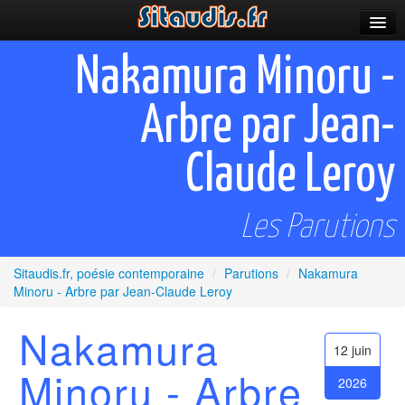
Parutions
Nakamura Minoru -
Incitations
Arbre par Jean-
Poèmes et fictions
Claude Leroy
Apparitions
Auteurs & poètes
Les Parutions
Célébrations
Sitaudis.fr, poésie contemporaine
/
Parutions
/
Nakamura
Prescriptions
Minoru - Arbre par Jean-Claude Leroy
Plus
Nakamura
12 juin
Minoru - Arbre
2026