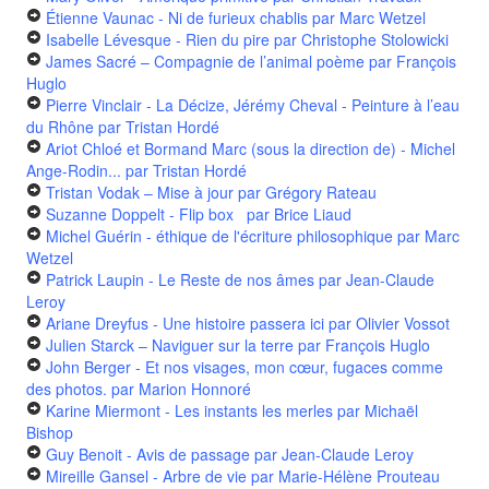
Étienne Vaunac - Ni de furieux chablis
par Marc Wetzel
Isabelle Lévesque - Rien du pire
par Christophe Stolowicki
James Sacré – Compagnie de l’animal poème
par François
Huglo
Pierre Vinclair - La Décize, Jérémy Cheval - Peinture à l’eau
du Rhône
par Tristan Hordé
Ariot Chloé et Bormand Marc (sous la direction de) - Michel
Ange-Rodin...
par Tristan Hordé
Tristan Vodak – Mise à jour
par Grégory Rateau
Suzanne Doppelt - Flip box
par Brice Liaud
Michel Guérin - éthique de l'écriture philosophique
par Marc
Wetzel
Patrick Laupin - Le Reste de nos âmes
par Jean-Claude
Leroy
Ariane Dreyfus - Une histoire passera ici
par Olivier Vossot
Julien Starck – Naviguer sur la terre
par François Huglo
John Berger - Et nos visages, mon cœur, fugaces comme
des photos.
par Marion Honnoré
Karine Miermont - Les instants les merles
par Michaël
Bishop
Guy Benoit - Avis de passage
par Jean-Claude Leroy
Mireille Gansel - Arbre de vie
par Marie-Hélène Prouteau