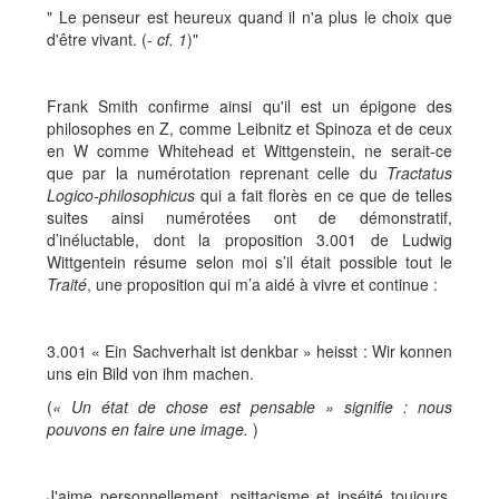
" Le penseur est heureux quand il n'a plus le choix que
d'être vivant. (
- cf. 1
)"
Frank Smith confirme ainsi qu'il est un épigone des
philosophes en Z, comme Leibnitz et Spinoza et de ceux
en W comme Whitehead et Wittgenstein, ne serait-ce
que par la numérotation reprenant celle du
Tractatus
Logico-philosophicus
qui a fait florès en ce que de telles
suites ainsi numérotées ont de démonstratif,
d’inéluctable, dont la proposition 3.001 de Ludwig
Wittgentein résume selon moi s’il était possible tout le
Traité
, une proposition qui m’a aidé à vivre et continue :
3.001 « Ein Sachverhalt ist denkbar » heisst : Wir konnen
uns ein Bild von ihm machen.
(
« Un état de chose est pensable » signifie : nous
pouvons en faire une image.
)
J'aime personnellement, psittacisme et ipséité toujours,