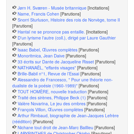
Jørn H. Sværen - Musée britannique
[Incitations]
Name, Francis Cohen
[Parutions]
Snorri Sturluson, Histoire des rois de Norvège, tome II
[Parutions]
Hantaï ne se prononce pas entaille.
[Incitations]
D'un lyrisme l'autre (coll.), dirigé par Laure Gauthier
[Parutions]
Isaac Babel, Œuvres complètes
[Parutions]
Monoritmica, Jean Daive
[Parutions]
33 écrits sur Dante de Jacqueline Risset
[Parutions]
NATHANAËL, "effarés visages"
[Parutions]
Brille-Babil n°1, Revue de l’Essai
[Parutions]
Alessandro de Francesco, " Pour une théorie non-
dualiste de la poésie (1960-1989)"
[Parutions]
TOUT HOMÈRE, nouvelle traduction
[Parutions]
Traité des sirènes, Philippe Beck (1)
[Parutions]
Valère Novarina, Le jeu des ombres
[Parutions]
François Villon, Œuvres complètes
[Parutions]
Arthur Rimbaud, biographie de Jean-Jacques Lefrère
(réédition)
[Parutions]
Nichane tout droit de Jean-Marc Baillieu
[Parutions]
LABYRINTHES de Christopher Okigbo
[Parutions]