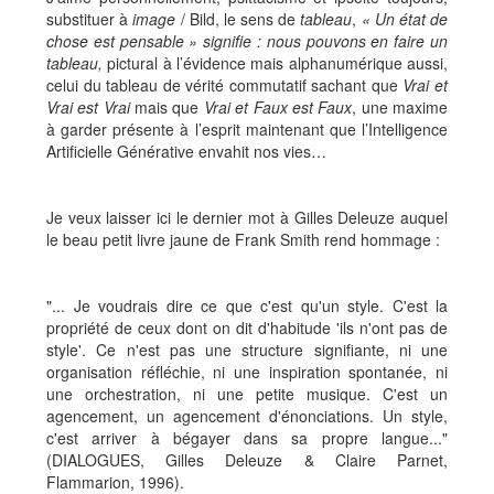
substituer à
image
/ Bild, le sens de
tableau
,
« Un état de
chose est pensable » signifie : nous pouvons en faire un
tableau,
pictural à l’évidence mais alphanumérique aussi,
celui du tableau de vérité commutatif sachant que
Vrai et
Vrai est Vrai
mais que
Vrai et Faux est Faux
, une maxime
à garder présente à l’esprit maintenant que l’Intelligence
Artificielle Générative envahit nos vies…
Je veux laisser ici le dernier mot à Gilles Deleuze auquel
le beau petit livre jaune de Frank Smith rend hommage :
"... Je voudrais dire ce que c'est qu'un style. C'est la
propriété de ceux dont on dit d'habitude 'ils n'ont pas de
style'. Ce n'est pas une structure signifiante, ni une
organisation réfléchie, ni une inspiration spontanée, ni
une orchestration, ni une petite musique. C'est un
agencement, un agencement d'énonciations. Un style,
c'est arriver à bégayer dans sa propre langue..."
(DIALOGUES,
Gilles Deleuze & Claire Parnet,
Flammarion, 1996).