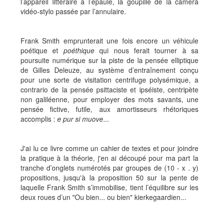
l’appareil littéraire à l’épaule, la goupille de la caméra
vidéo-stylo passée par l’annulaire.
Frank Smith emprunterait une fois encore un véhicule
poétique et
poéthique
qui nous ferait tourner à sa
poursuite numérique sur la piste de la pensée elliptique
de Gilles Deleuze, au système d’entraînement conçu
pour une sorte de visitation centrifuge polysémique, a
contrario de la pensée psittaciste et ipséiste, centripète
non galiléenne, pour employer des mots savants, une
pensée fictive, futile, aux amortisseurs rhétoriques
accomplis :
e pur si muove
...
J'ai lu ce livre comme un cahier de textes et pour joindre
la pratique à la théorie, j'en ai découpé pour ma part la
tranche d’onglets numérotés par groupes de (10 - x . y)
propositions, jusqu'à la proposition 50 sur la pente de
laquelle Frank Smith s’immobilise, tient l’équilibre sur les
deux roues d’un "Ou bien... ou bien" kierkegaardien...