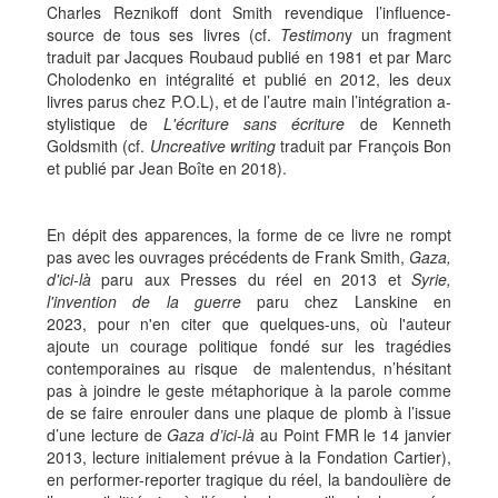
Charles Reznikoff dont Smith revendique l’influence-
source de tous ses livres
(cf.
Testimon
y un fragment
traduit par Jacques Roubaud publié en 1981 et par Marc
Cholodenko en intégralité et publié en 2012, les deux
livres parus chez P.O.L), et de l’autre main l’intégration a-
stylistique de
L'écriture sans écriture
de Kenneth
Goldsmith (cf.
Uncreative writing
traduit par François Bon
et publié par Jean Boîte en 2018).
En dépit des apparences, la forme de ce livre ne rompt
pas avec les ouvrages précédents de Frank Smith,
Gaza,
d'ici-là
paru aux Presses du réel en 2013 et
Syrie,
l'invention de la guerre
paru chez Lanskine en
2023, pour n'en citer que quelques-uns, où l'auteur
ajoute un courage politique fondé sur les tragédies
contemporaines au risque de malentendus, n’hésitant
pas à joindre le geste métaphorique à la parole comme
de se faire enrouler dans une plaque de plomb à l’issue
d’une lecture de
Gaza d’ici-là
au Point FMR le 14 janvier
2013, lecture initialement prévue à la Fondation Cartier),
en performer-reporter tragique du réel, la bandoulière de