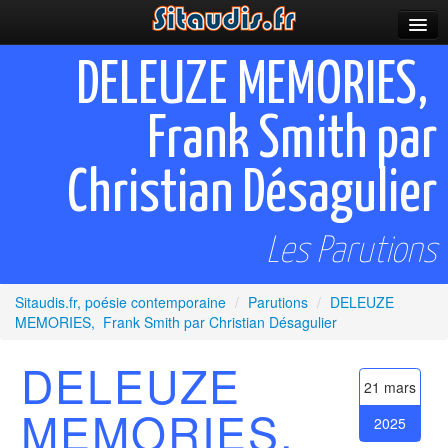
Parutions
DELEUZE MEMORIES,
Incitations
Frank Smith par
Poèmes et fictions
Christian Désagulier
Apparitions
Auteurs & poètes
Les Parutions
Célébrations
Sitaudis.fr, poésie contemporaine
/
Parutions
/
DELEUZE
Prescriptions
MEMORIES, Frank Smith par Christian Désagulier
Plus
DELEUZE
21 mars
MEMORIES,
2025