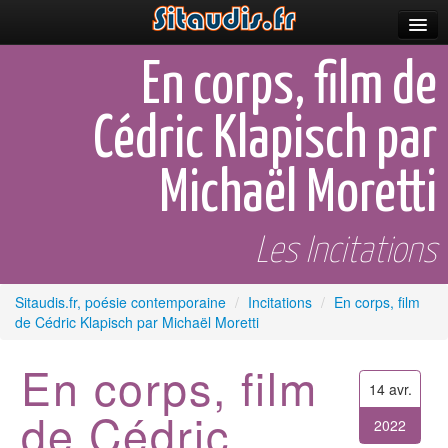
Parutions
En corps, film de
Incitations
Cédric Klapisch par
Poèmes et fictions
Michaël Moretti
Apparitions
Auteurs & poètes
Les Incitations
Célébrations
Sitaudis.fr, poésie contemporaine
/
Incitations
/
En corps, film
Prescriptions
de Cédric Klapisch par Michaël Moretti
Plus
En corps, film
14 avr.
de Cédric
2022