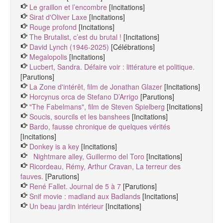
Le graillon et l’encombre
[Incitations]
Sirat d'Oliver Laxe
[Incitations]
Rouge profond
[Incitations]
The Brutalist, c’est du brutal !
[Incitations]
David Lynch (1946-2025)
[Célébrations]
Megalopolis
[Incitations]
Lucbert, Sandra. Défaire voir : littérature et politique.
[Parutions]
La Zone d'intérêt, film de Jonathan Glazer
[Incitations]
Horcynus orca de Stefano D’Arrigo
[Parutions]
"The Fabelmans", film de Steven Spielberg
[Incitations]
Soucis, sourcils et les banshees
[Incitations]
Bardo, fausse chronique de quelques vérités
[Incitations]
Donkey is a key
[Incitations]
Nightmare alley, Guillermo del Toro
[Incitations]
Ricordeau, Rémy, Arthur Cravan, La terreur des
fauves.
[Parutions]
René Fallet. Journal de 5 à 7
[Parutions]
Snif movie : madland aux Badlands
[Incitations]
Un beau jardin intérieur
[Incitations]