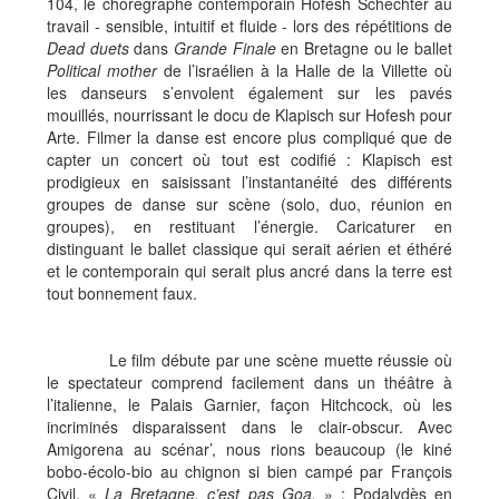
104, le chorégraphe contemporain Hofesh Schechter au
travail - sensible, intuitif et fluide - lors des répétitions de
Dead duets
dans
Grande Finale
en Bretagne ou le ballet
Political mother
de l’israélien à la Halle de la Villette où
les danseurs s’envolent également sur les pavés
mouillés, nourrissant le docu de Klapisch sur Hofesh pour
Arte. Filmer la danse est encore plus compliqué que de
capter un concert où tout est codifié : Klapisch est
prodigieux en saisissant l’instantanéité des différents
groupes de danse sur scène (solo, duo, réunion en
groupes), en restituant l’énergie. Caricaturer en
distinguant le ballet classique qui serait aérien et éthéré
et le contemporain qui serait plus ancré dans la terre est
tout bonnement faux.
Le film débute par une scène muette réussie où
le spectateur comprend facilement dans un théâtre à
l’italienne, le Palais Garnier, façon Hitchcock, où les
incriminés disparaissent dans le clair-obscur. Avec
Amigorena au scénar’, nous rions beaucoup (le kiné
bobo-écolo-bio au chignon si bien campé par François
Civil, «
La Bretagne, c’est pas Goa.
» ; Podalydès en