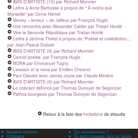
AVIS D'ARTISTE (10)
par Richard Monnier
Lettre à Anne Barbusse à propos de " À moins que
Marseille"
par Denis Hamel
Vercey « lecteur » de Jaffeux
par François Huglo
Une rencontre avec Alexander Calder
par Tristan Hordé
Vive la Seconde République
par Tristan Hordé
Lettre à Jérôme Thélot à propos de "Poésie et malédiction....
par Jean-Pascal Dubost
AVIS D'ARTISTE (9)
par Richard Monnier
Cancel poésie
par François Huglo
NORA
par Emmanuel Tugny
L’essaim et la nova
par Emilien Chesnot
Paul Claudel avec James Joyce
par Claude Minière
AVIS D'ARTISTE (8)
par Richard Monnier
Le colorant défoncé
par Thomas Dunoyer de Segonzac
Pathos bourgeois
par Thomas Dunoyer de Segonzac
Retour à la liste des
Incitations
de sitaudis
Actualité littéraire
Qui sommes-nous ?
Incitations
Ce qu'on trouvera dans ce taudis