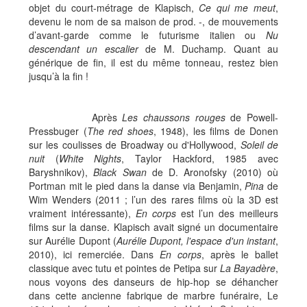
objet du court-métrage de Klapisch,
Ce qui me meut
,
devenu le nom de sa maison de prod. -, de mouvements
d’avant-garde comme le futurisme italien ou
Nu
descendant un escalier
de M. Duchamp. Quant au
générique de fin, il est du même tonneau, restez bien
jusqu’à la fin !
Après
Les chaussons rouges
de Powell-
Pressbuger (
The red shoes
, 1948), les films de Donen
sur les coulisses de Broadway ou d'Hollywood,
Soleil de
nuit
(
White Nights
, Taylor Hackford, 1985 avec
Baryshnikov),
Black Swan
de D. Aronofsky (2010) où
Portman mit le pied dans la danse via Benjamin,
Pina
de
Wim Wenders (2011 ; l’un des rares films où la 3D est
vraiment intéressante),
En corps
est l’un des meilleurs
films sur la danse. Klapisch avait signé un documentaire
sur Aurélie Dupont (
Aurélie Dupont, l'espace d'un instant
,
2010), ici remerciée. Dans
En corps
, après le ballet
classique avec tutu et pointes de Petipa sur
La Bayadère
,
nous voyons des danseurs de hip-hop se déhancher
dans cette ancienne fabrique de marbre funéraire, Le