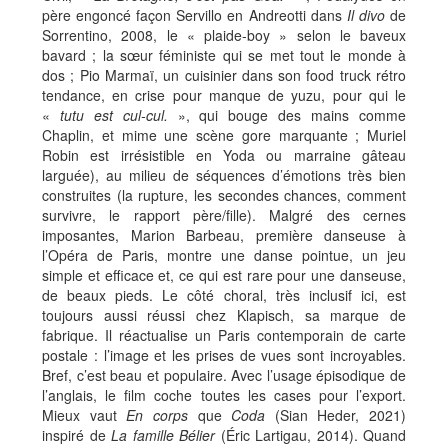
père engoncé façon Servillo en Andreotti dans
Il divo
de
Sorrentino, 2008, le « plaide-boy » selon le baveux
bavard ; la sœur féministe qui se met tout le monde à
dos ; Pio Marmaï, un cuisinier dans son food truck rétro
tendance, en crise pour manque de yuzu, pour qui le
«
tutu est cul-cul.
», qui bouge des mains comme
Chaplin, et mime une scène gore marquante ; Muriel
Robin est irrésistible en Yoda ou marraine gâteau
larguée), au milieu de séquences d’émotions très bien
construites (la rupture, les secondes chances, comment
survivre, le rapport père/fille). Malgré des cernes
imposantes, Marion Barbeau, première danseuse à
l’Opéra de Paris, montre une danse pointue, un jeu
simple et efficace et, ce qui est rare pour une danseuse,
de beaux pieds. Le côté choral, très inclusif ici, est
toujours aussi réussi chez Klapisch, sa marque de
fabrique. Il réactualise un Paris contemporain de carte
postale : l’image et les prises de vues sont incroyables.
Bref, c’est beau et populaire. Avec l’usage épisodique de
l’anglais, le film coche toutes les cases pour l’export.
Mieux vaut
En corps
que
Coda
(Sian Heder, 2021)
inspiré de
La famille Bélier
(Éric Lartigau, 2014). Quand