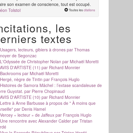
aire son examen de conscience, tout est occupé.
éon Tolstoï
Toutes les
citations
ncitations, les
erniers textes
Usagers, lecteurs, gibiers à drones
par Thomas
noyer de Segonzac
L'Odyssée de Christopher Nolan
par Michaël Moretti
AVIS D'ARTISTE (11)
par Richard Monnier
Backrooms
par Michaël Moretti
Hergé, nègre de Tintin
par François Huglo
Histoires de Samora Mâchel : l’extase scandaleuse de
erre Guyotat.
par Pierre Chopinaud
AVIS D'ARTISTE (10)
par Richard Monnier
Lettre à Anne Barbusse à propos de " À moins que
rseille"
par Denis Hamel
Vercey « lecteur » de Jaffeux
par François Huglo
Une rencontre avec Alexander Calder
par Tristan
rdé
Vive la Seconde République
par Tristan Hordé