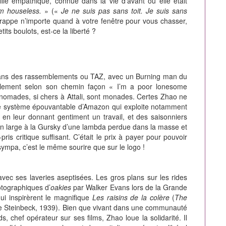
ille empathique, connue dans la vie d’avant où elle était
'm houseless.
» («
Je ne suis pas sans toit. Je suis sans
frappe n’importe quand à votre fenêtre pour vous chasser,
tits boulots, est-ce la liberté ?
dans des rassemblements ou TAZ, avec un Burning man du
ellement selon son chemin façon « I’m a poor lonesome
es nomades, si chers à Attali, sont monades. Certes Zhao ne
, le système épouvantable d’Amazon qui exploite notamment
t en leur donnant gentiment un travail, et des saisonniers
an large à la Gursky d’une lambda perdue dans la masse et
-pris critique suffisant. C’était le prix à payer pour pouvoir
ympa, c’est le même sourire que sur le logo !
 avec ses laveries aseptisées. Les gros plans sur les rides
tographiques d’
oakies
par Walker Evans lors de la Grande
ui inspirèrent le magnifique
Les raisins de la colère
(
The
 de Steinbeck, 1939). Bien que vivant dans une communauté
 chef opérateur sur ses films, Zhao loue la solidarité. Il