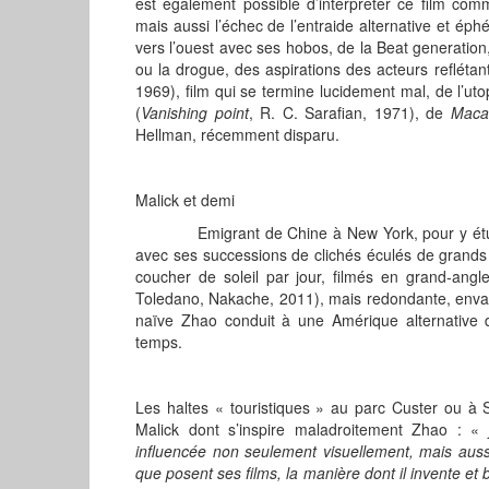
est également possible d’interpréter ce film com
mais aussi l’échec de l’entraide alternative et ép
vers l’ouest avec ses hobos, de la Beat generation
ou la drogue, des aspirations des acteurs refléta
1969), film qui se termine lucidement mal, de l’uto
(
Vanishing point
, R. C. Sarafian, 1971), de
Maca
Hellman, récemment disparu.
Malick et demi
Emigrant de Chine à New York, pour y étudier l
avec ses successions de clichés éculés de grands e
coucher de soleil par jour, filmés en grand-ang
Toledano, Nakache, 2011), mais redondante, envahi
naïve Zhao conduit à une Amérique alternative 
temps.
Les haltes « touristiques » au parc Custer ou à
Malick dont s’inspire maladroitement Zhao : «
influencée non seulement visuellement, mais auss
que posent ses films, la manière dont il invente et 