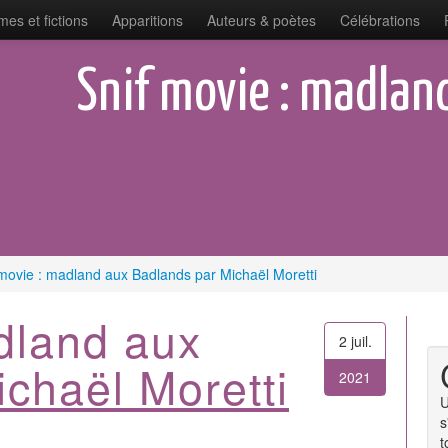
es et fictions
Apparitions
Auteurs & poètes
Célébrations
Snif movie : madlan
 movie : madland aux Badlands par Michaël Moretti
dland aux
2 juil.
ichaël Moretti
2021
U
s
t