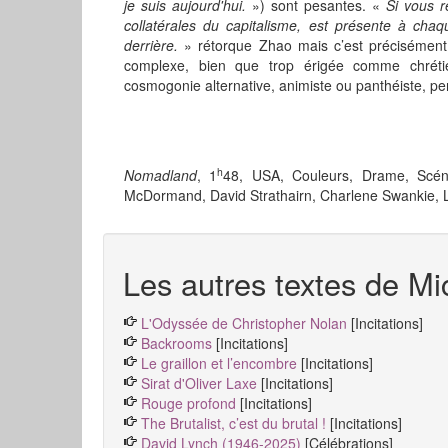
je suis aujourd'hui.
») sont pesantes. «
Si vous r
collatérales du capitalisme, est présente à chaq
derrière.
» rétorque Zhao mais c’est précisément
complexe, bien que trop érigée comme chrétie
cosmogonie alternative, animiste ou panthéiste, pe
h
Nomadland
, 1
48, USA, Couleurs, Drame, Scén
McDormand, David Strathairn, Charlene Swankie, L
Les autres textes de Mic
L'Odyssée de Christopher Nolan
[Incitations]
Backrooms
[Incitations]
Le graillon et l’encombre
[Incitations]
Sirat d'Oliver Laxe
[Incitations]
Rouge profond
[Incitations]
The Brutalist, c’est du brutal !
[Incitations]
David Lynch (1946-2025)
[Célébrations]