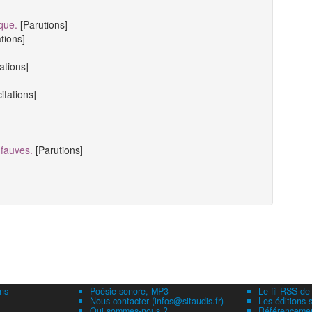
ique.
[Parutions]
ations]
tations]
citations]
 fauves.
[Parutions]
ns
Poésie sonore, MP3
Le fil RSS de
Nous contacter (infos@sitaudis.fr)
Les éditions s
Qui sommes-nous ?
Référencement