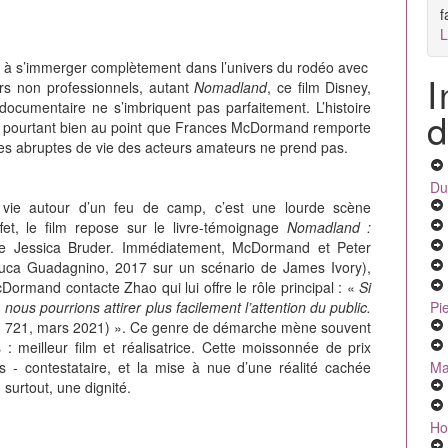
f
L
 à s’immerger complètement dans l’univers du rodéo avec
I
urs non professionnels, autant
Nomadland
, ce film Disney,
 documentaire ne s’imbriquent pas parfaitement. L’histoire
d
ant pourtant bien au point que Frances McDormand remporte
ches abruptes de vie des acteurs amateurs ne prend pas.
Du
vie autour d’un feu de camp, c’est une lourde scène
fet, le film repose sur le livre-témoignage
Nomadland :
 Jessica Bruder. Immédiatement, McDormand et Peter
uca Guadagnino, 2017 sur un scénario de James Ivory),
cDormand contacte Zhao qui lui offre le rôle principal : «
Si
Pi
, nous pourrions attirer plus facilement l’attention du public.
, 721, mars 2021) ». Ce genre de démarche mène souvent
: meilleur film et réalisatrice. Cette moissonnée de prix
Ma
ps - contestataire, et la mise à nue d’une réalité cachée
, surtout, une dignité.
Ho