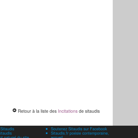
Retour à la liste des
Incitations
de sitaudis
 Sitaudis
Soutenez Sitaudis sur Facebook
itaudis
Sitaudis.fr poésie contemporaine,
 naturel du site
accueil