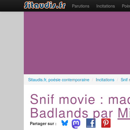
Parutions
Incitations
Poèm
Sitaudis.fr, poésie contemporaine
/
Incitations
/
Snif
Snif movie : ma
Badlands par
M
Partager sur :