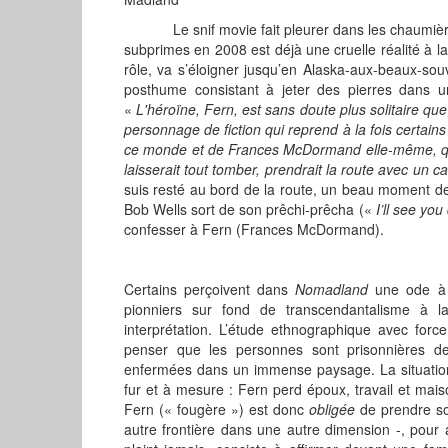
Le snif movie fait pleurer dans les chaumières. 
subprimes en 2008 est déjà une cruelle réalité à 
rôle, va s’éloigner jusqu’en Alaska-aux-beaux-s
posthume consistant à jeter des pierres dans un
«
L'héroïne, Fern, est sans doute plus solitaire que
personnage de fiction qui reprend à la fois certain
ce monde et de Frances McDormand elle-même, qui 
laisserait tout tomber, prendrait la route avec un c
suis resté au bord de la route, un beau moment de 
Bob Wells sort de son prêchi-prêcha («
I’ll see yo
confesser à Fern (Frances McDormand).
Certains perçoivent dans
Nomadland
une ode à 
pionniers sur fond de transcendantalisme à
interprétation. L’étude ethnographique avec forc
penser que les personnes sont prisonnières de l
enfermées dans un immense paysage. La situation
fur et à mesure : Fern perd époux, travail et mai
Fern (« fougère ») est donc
obligée
de prendre so
autre frontière dans une autre dimension -, pour a