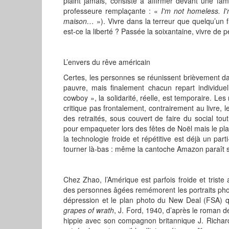
plaint jamais, consiste à affirmer devant une fam
professeure remplaçante : «
I'm not homeless. I
maison…
»). Vivre dans la terreur que quelqu’un 
est-ce la liberté ? Passée la soixantaine, vivre de pe
L’envers du rêve américain
Certes, les personnes se réunissent brièvement 
pauvre, mais finalement chacun repart individu
cowboy », la solidarité, réelle, est temporaire. L
critique pas frontalement, contrairement au livre
des retraités, sous couvert de faire du social tou
pour empaqueter lors des fêtes de Noël mais le pl
la technologie froide et répétitive est déjà un parti
tourner là-bas : même la cantoche Amazon paraît s
Chez Zhao, l’Amérique est parfois froide et triste
des personnes âgées remémorent les portraits pho
dépression et le plan photo du New Deal (FSA) q
grapes of wrath
, J. Ford, 1940, d’après le roman
hippie avec son compagnon britannique J. Richards,