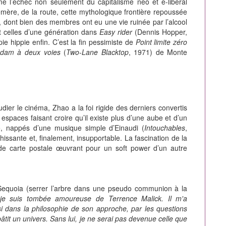
me l’échec non seulement du capitalisme néo et e-libéral
hémère, de la route, cette mythologique frontière repoussée
, dont bien des membres ont eu une vie ruinée par l’alcool
nt celles d’une génération dans
Easy rider
(Dennis Hopper,
pie hippie enfin. C’est la fin pessimiste de
Point limite zéro
dam à deux voies
(
Two-Lane Blacktop
, 1971) de Monte
e cinéma, Zhao a la foi rigide des derniers convertis
spaces faisant croire qu’il existe plus d’une aube et d’un
le, nappés d’une musique simple d’Einaudi (
Intouchables
,
ssante et, finalement, insupportable. La fascination de la
de carte postale œuvrant pour un soft power d’un autre
 Sequoia (serrer l’arbre dans une pseudo communion à la
je suis tombée amoureuse de Terrence Malick. Il m'a
i dans la philosophie de son approche, par les questions
bâtit un univers. Sans lui, je ne serai pas devenue celle que