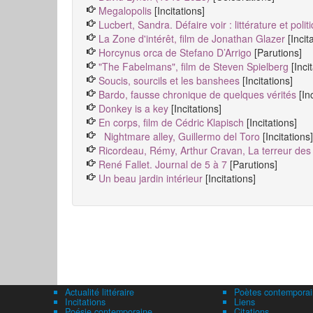
Megalopolis
[Incitations]
Lucbert, Sandra. Défaire voir : littérature et polit
La Zone d'intérêt, film de Jonathan Glazer
[Incit
Horcynus orca de Stefano D’Arrigo
[Parutions]
"The Fabelmans", film de Steven Spielberg
[Inci
Soucis, sourcils et les banshees
[Incitations]
Bardo, fausse chronique de quelques vérités
[In
Donkey is a key
[Incitations]
En corps, film de Cédric Klapisch
[Incitations]
Nightmare alley, Guillermo del Toro
[Incitations]
Ricordeau, Rémy, Arthur Cravan, La terreur des
René Fallet. Journal de 5 à 7
[Parutions]
Un beau jardin intérieur
[Incitations]
Actualité littéraire
Poètes contemporai
Incitations
Liens
Poésie contemporaine
Citations