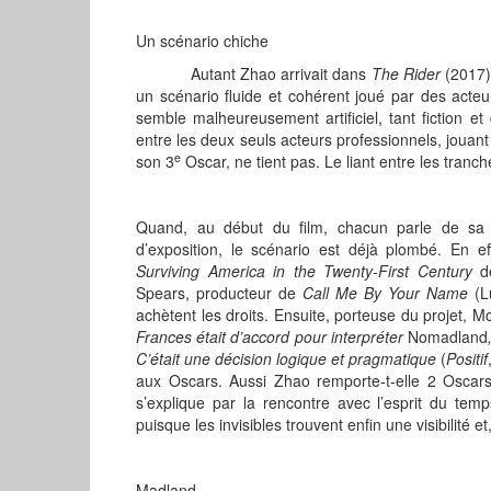
Un scénario chiche
Autant Zhao arrivait dans
The Rider
(2017)
un scénario fluide et cohérent joué par des acte
semble malheureusement artificiel, tant fiction et
entre les deux seuls acteurs professionnels, jou
e
son 3
Oscar, ne tient pas. Le liant entre les tran
Quand, au début du film, chacun parle de sa 
d’exposition, le scénario est déjà plombé. En ef
Surviving America in the Twenty-First Century
de
Spears, producteur de
Call Me By Your Name
(L
achètent les droits. Ensuite, porteuse du projet, M
Frances était d’accord pour interpréter
Nomadland
C’était une décision logique et pragmatique
(
Positif
aux Oscars. Aussi Zhao remporte-t-elle 2 Oscars 
s’explique par la rencontre avec l’esprit du tem
puisque les invisibles trouvent enfin une visibilité et
Madland