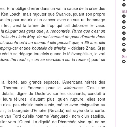
Etre obligé d’errer dans un van à cause de la crise des
mal
la Ken Loach, mais rajouter que Swankie, jouant son propre
ouvenirs pour mourir d’un cancer avec en sus un hommage
 feu, c’est la larme de trop qui fait déborder le vase.
 la plupart des gens que j'ai rencontrés. Parce que c'est un
s traits de Linda May, de moi servant de point d'entrée dans
raconte qu'à un moment elle pensait que, à 65 ans, elle
amping-car et une bouteille de whisky.
» déclare Zhao. Si je
vérité se dégage toutefois quand le télévangéliste, le vrai
Se
u down the road
», «
on se recroisera sur la route
») pour se
la liberté, aux grands espaces, l’Americana hérités des
 la Thoreau et Emerson pour le
wilderness
. C’est une
e détails, digne de Declerck sur les clochards, conduit à
eurs fêlures, d’autant plus, qu’en rupture, elles sont
 n’est pas choisie mais subie, même avec résignation au
son ; la bourgade d'Empire (Nevada) est rayée de la carte.
n van Ford qu’elle nomme Vanguard - nom d’un satellite,
ller vers l’Ouest. La dignité de l’écorchée vive, qui ne se