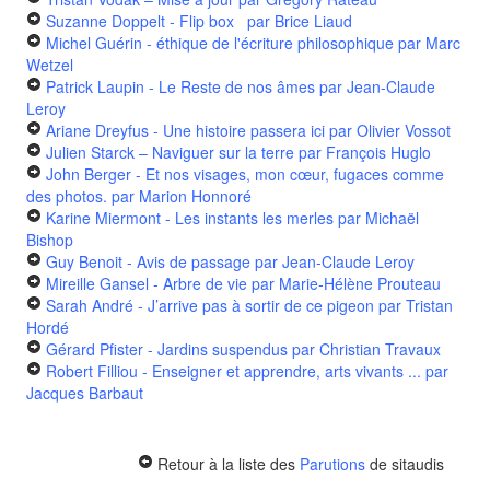
Suzanne Doppelt - Flip box
par Brice Liaud
Michel Guérin - éthique de l'écriture philosophique
par Marc
Wetzel
Patrick Laupin - Le Reste de nos âmes
par Jean-Claude
Leroy
Ariane Dreyfus - Une histoire passera ici
par Olivier Vossot
Julien Starck – Naviguer sur la terre
par François Huglo
John Berger - Et nos visages, mon cœur, fugaces comme
des photos.
par Marion Honnoré
Karine Miermont - Les instants les merles
par Michaël
Bishop
Guy Benoit - Avis de passage
par Jean-Claude Leroy
Mireille Gansel - Arbre de vie
par Marie-Hélène Prouteau
Sarah André - J’arrive pas à sortir de ce pigeon
par Tristan
Hordé
Gérard Pfister - Jardins suspendus
par Christian Travaux
Robert Filliou - Enseigner et apprendre, arts vivants ...
par
Jacques Barbaut
Retour à la liste des
Parutions
de sitaudis