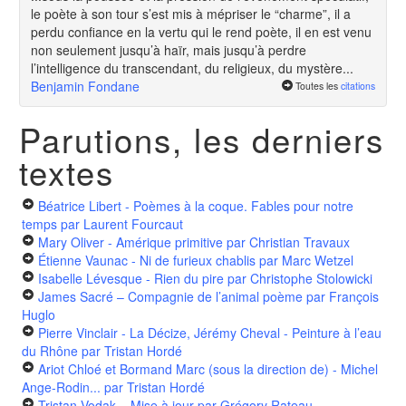
le poète à son tour s’est mis à mépriser le “charme”, il a
perdu confiance en la vertu qui le rend poète, il en est venu
non seulement jusqu’à haïr, mais jusqu’à perdre
l’intelligence du transcendant, du religieux, du mystère...
Benjamin Fondane
Toutes les
citations
Parutions, les derniers
textes
Béatrice Libert - Poèmes à la coque. Fables pour notre
temps
par Laurent Fourcaut
Mary Oliver - Amérique primitive
par Christian Travaux
Étienne Vaunac - Ni de furieux chablis
par Marc Wetzel
Isabelle Lévesque - Rien du pire
par Christophe Stolowicki
James Sacré – Compagnie de l’animal poème
par François
Huglo
Pierre Vinclair - La Décize, Jérémy Cheval - Peinture à l’eau
du Rhône
par Tristan Hordé
Ariot Chloé et Bormand Marc (sous la direction de) - Michel
Ange-Rodin...
par Tristan Hordé
Tristan Vodak – Mise à jour
par Grégory Rateau