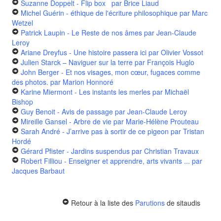
Suzanne Doppelt - Flip box
par Brice Liaud
Michel Guérin - éthique de l'écriture philosophique
par Marc
Wetzel
Patrick Laupin - Le Reste de nos âmes
par Jean-Claude
Leroy
Ariane Dreyfus - Une histoire passera ici
par Olivier Vossot
Julien Starck – Naviguer sur la terre
par François Huglo
John Berger - Et nos visages, mon cœur, fugaces comme
des photos.
par Marion Honnoré
Karine Miermont - Les instants les merles
par Michaël
Bishop
Guy Benoit - Avis de passage
par Jean-Claude Leroy
Mireille Gansel - Arbre de vie
par Marie-Hélène Prouteau
Sarah André - J’arrive pas à sortir de ce pigeon
par Tristan
Hordé
Gérard Pfister - Jardins suspendus
par Christian Travaux
Robert Filliou - Enseigner et apprendre, arts vivants ...
par
Jacques Barbaut
Retour à la liste des
Parutions
de sitaudis