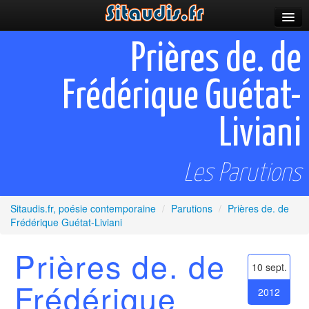
Parutions
Prières de. de
Incitations
Frédérique Guétat-
Poèmes et fictions
Liviani
Apparitions
Auteurs & poètes
Les Parutions
Célébrations
Sitaudis.fr, poésie contemporaine
/
Parutions
/
Prières de. de
Prescriptions
Frédérique Guétat-Liviani
Plus
Prières de. de
10 sept.
Frédérique
2012