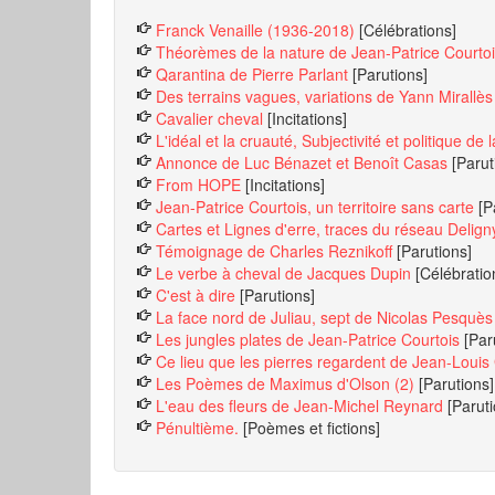
Franck Venaille (1936-2018)
[Célébrations]
Théorèmes de la nature de Jean-Patrice Courtoi
Qarantina de Pierre Parlant
[Parutions]
Des terrains vagues, variations de Yann Mirallès
Cavalier cheval
[Incitations]
L'idéal et la cruauté, Subjectivité et politique d
Annonce de Luc Bénazet et Benoît Casas
[Parut
From HOPE
[Incitations]
Jean-Patrice Courtois, un territoire sans carte
[P
Cartes et Lignes d'erre, traces du réseau Delign
Témoignage de Charles Reznikoff
[Parutions]
Le verbe à cheval de Jacques Dupin
[Célébratio
C'est à dire
[Parutions]
La face nord de Juliau, sept de Nicolas Pesquès
Les jungles plates de Jean-Patrice Courtois
[Par
Ce lieu que les pierres regardent de Jean-Louis
Les Poèmes de Maximus d'Olson (2)
[Parutions]
L'eau des fleurs de Jean-Michel Reynard
[Parut
Pénultième.
[Poèmes et fictions]