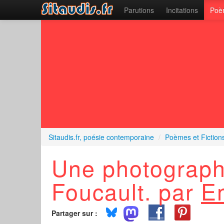
Parutions
Incitations
Poèm
Sitaudis.fr, poésie contemporaine
/
Poèmes et Fiction
Une photograph
Foucault. par
E
Partager sur :