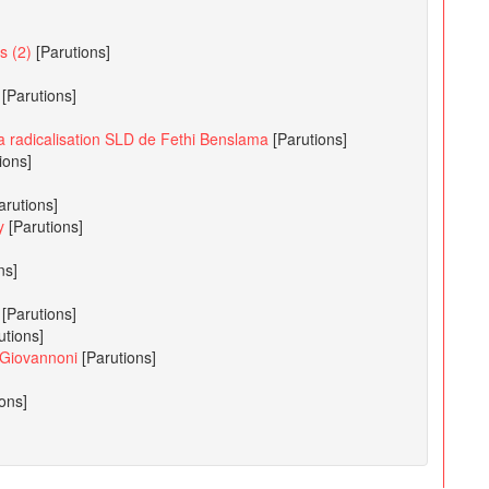
s (2)
[Parutions]
[Parutions]
e la radicalisation SLD de Fethi Benslama
[Parutions]
ions]
arutions]
y
[Parutions]
ns]
[Parutions]
utions]
 Giovannoni
[Parutions]
ions]