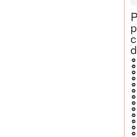
P
p
c
d