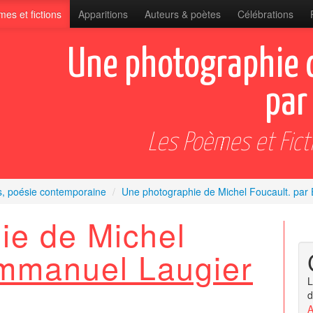
es et fictions
Apparitions
Auteurs & poètes
Célébrations
Une photographie d
par
Les Poèmes et Fict
s, poésie contemporaine
/
Une photographie de Michel Foucault. pa
ie de Michel
mmanuel Laugier
L
d
A