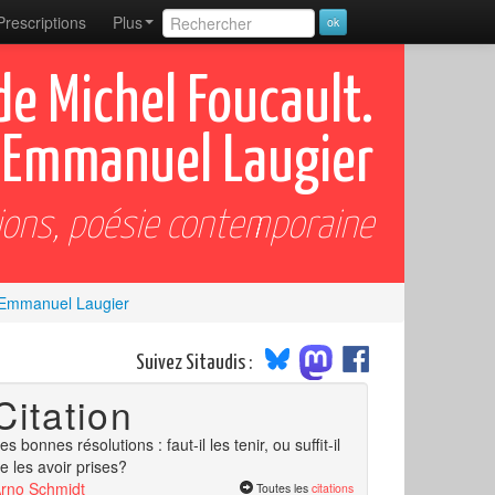
Prescriptions
Plus
e Michel Foucault.
 Emmanuel Laugier
ions, poésie contemporaine
r Emmanuel Laugier
Suivez Sitaudis :
Citation
es bonnes résolutions : faut-il les tenir, ou suffit-il
e les avoir prises?
rno Schmidt
Toutes les
citations