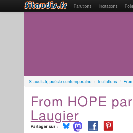
Parutions
Incitations
Poèm
Sitaudis.fr, poésie contemporaine
/
Incitations
/
From
From HOPE pa
Laugier
Partager sur :