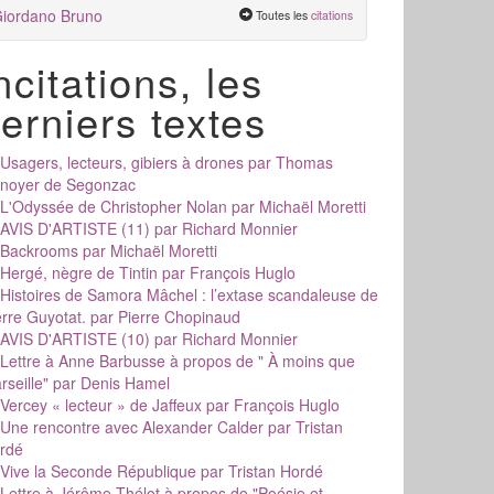
iordano Bruno
Toutes les
citations
ncitations, les
erniers textes
Usagers, lecteurs, gibiers à drones
par Thomas
noyer de Segonzac
L'Odyssée de Christopher Nolan
par Michaël Moretti
AVIS D'ARTISTE (11)
par Richard Monnier
Backrooms
par Michaël Moretti
Hergé, nègre de Tintin
par François Huglo
Histoires de Samora Mâchel : l’extase scandaleuse de
erre Guyotat.
par Pierre Chopinaud
AVIS D'ARTISTE (10)
par Richard Monnier
Lettre à Anne Barbusse à propos de " À moins que
rseille"
par Denis Hamel
Vercey « lecteur » de Jaffeux
par François Huglo
Une rencontre avec Alexander Calder
par Tristan
rdé
Vive la Seconde République
par Tristan Hordé
Lettre à Jérôme Thélot à propos de "Poésie et