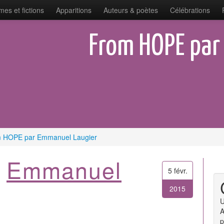
es et fictions
Apparitions
Auteurs & poètes
Célébrations
From HOPE par
 HOPE par Emmanuel Laugier
r
Emmanuel
5 févr.
2015
A
p