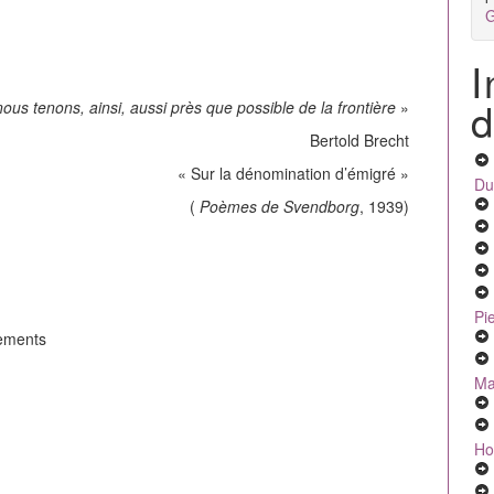
G
I
d
nous tenons, ainsi, aussi près que possible de la frontière
»
Bertold Brecht
« Sur la dénomination d’émigré »
Du
(
Poèmes de Svendborg
, 1939)
Pi
iements
Ma
Ho