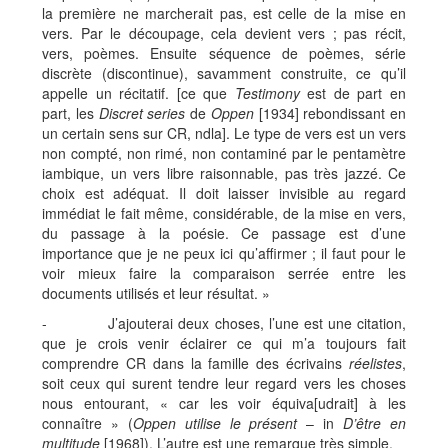
la première ne marcherait pas, est celle de la mise en
vers. Par le découpage, cela devient vers ; pas récit,
vers, poèmes. Ensuite séquence de poèmes, série
discrète (discontinue), savamment construite, ce qu’il
appelle un récitatif. [ce que
Testimony
est de part en
part, les
Discret series
de
Oppen
[1934] rebondissant en
un certain sens sur CR, ndla]. Le type de vers est un vers
non compté, non rimé, non contaminé par le pentamètre
iambique, un vers libre raisonnable, pas très jazzé. Ce
choix est adéquat. Il doit laisser invisible au regard
immédiat le fait même, considérable, de la mise en vers,
du passage à la poésie. Ce passage est d’une
importance que je ne peux ici qu’affirmer ; il faut pour le
voir mieux faire la comparaison serrée entre les
documents utilisés et leur résultat. »
- J’ajouterai deux choses, l’une est une citation,
que je crois venir éclairer ce qui m’a toujours fait
comprendre CR dans la famille des écrivains
réelistes
,
soit ceux qui surent tendre leur regard vers les choses
nous entourant, « car les voir équiva[udrait] à les
connaître » (
Oppen utilise le présent
– in
D’être en
multitude
[1968]). L’autre est une remarque très simple.