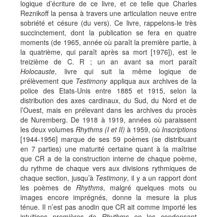
logique d’écriture de ce livre, et ce telle que Charles
Reznikoff la pensa à travers une articulation neuve entre
sobriété et césure (du vers). Ce livre, rappelons-le très
succinctement, dont la publication se fera en quatre
moments (de 1965, année où paraît la première partie, à
la quatrième, qui paraît après sa mort [1976]), est le
treizième de C. R ; un an avant sa mort paraît
Holocauste
, livre qui suit la même logique de
prélèvement que
Testimony
appliqua aux archives de la
police des Etats-Unis entre 1885 et 1915, selon la
distribution des axes cardinaux, du Sud, du Nord et de
l’Ouest, mais en prélevant dans les archives du procès
de Nuremberg. De 1918 à 1919, années où paraissent
les deux volumes
Rhythms (I et II)
à 1959, où
Inscriptions
[1944-1956] marque de ses 59 poèmes (se distribuant
en 7 parties) une maturité certaine quant à la maîtrise
que CR a de la construction interne de chaque poème,
du rythme de chaque vers aux divisions rythmiques de
chaque section, jusqu’à
Testimony
, il y a un rapport dont
les poèmes de
Rhythms
, malgré quelques mots ou
images encore imprégnés, donne la mesure la plus
ténue. Il n’est pas anodin que CR ait comme importé les
intuitions premières de
Rhythms
en les condensant