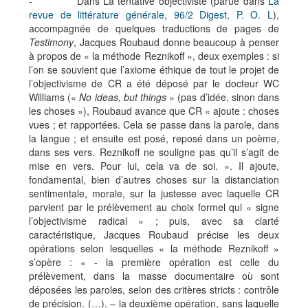
- Dans La tentative objectiviste (parue dans
La
revue de littérature générale, 96/2 Digest, P. O. L
),
accompagnée de quelques traductions de pages de
Testimony
, Jacques Roubaud donne beaucoup à penser
à propos de « la méthode Reznikoff », deux exemples : si
l’on se souvient que l’axiome éthique de tout le projet de
l’objectivisme de CR a été déposé par le docteur WC
Williams («
No ideas, but things
» (pas d’idée, sinon dans
les choses »), Roubaud avance que CR « ajoute : choses
vues ; et rapportées. Cela se passe dans la parole, dans
la langue ; et ensuite est posé, reposé dans un poème,
dans ses vers. Reznikoff ne souligne pas qu’il s’agit de
mise en vers. Pour lui, cela va de soi. ». Il ajoute,
fondamental, bien d’autres choses sur la distanciation
sentimentale, morale, sur la justesse avec laquelle CR
parvient par le prélèvement au choix formel qui « signe
l’objectivisme radical » ; puis, avec sa clarté
caractéristique, Jacques Roubaud précise les deux
opérations selon lesquelles « la méthode Reznikoff »
s’opère : « - la première opération est celle du
prélèvement, dans la masse documentaire où sont
déposées les paroles, selon des critères stricts : contrôle
de précision. (…). – la deuxième opération, sans laquelle