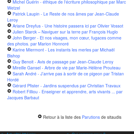
Michel Guérin - éthique de l'écriture philosophique
par Marc
Wetzel
Patrick Laupin - Le Reste de nos âmes
par Jean-Claude
Leroy
Ariane Dreyfus - Une histoire passera ici
par Olivier Vossot
Julien Starck – Naviguer sur la terre
par François Huglo
John Berger - Et nos visages, mon cœur, fugaces comme
des photos.
par Marion Honnoré
Karine Miermont - Les instants les merles
par Michaël
Bishop
Guy Benoit - Avis de passage
par Jean-Claude Leroy
Mireille Gansel - Arbre de vie
par Marie-Hélène Prouteau
Sarah André - J’arrive pas à sortir de ce pigeon
par Tristan
Hordé
Gérard Pfister - Jardins suspendus
par Christian Travaux
Robert Filliou - Enseigner et apprendre, arts vivants ...
par
Jacques Barbaut
Retour à la liste des
Parutions
de sitaudis