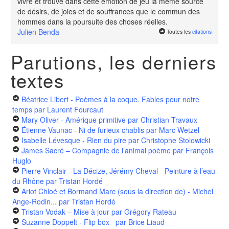
vivre et trouve dans cette émotion de jeu la même source
de désirs, de joies et de souffrances que le commun des
hommes dans la poursuite des choses réelles.
Julien Benda
Toutes les
citations
Parutions, les derniers
textes
Béatrice Libert - Poèmes à la coque. Fables pour notre
temps
par Laurent Fourcaut
Mary Oliver - Amérique primitive
par Christian Travaux
Étienne Vaunac - Ni de furieux chablis
par Marc Wetzel
Isabelle Lévesque - Rien du pire
par Christophe Stolowicki
James Sacré – Compagnie de l’animal poème
par François
Huglo
Pierre Vinclair - La Décize, Jérémy Cheval - Peinture à l’eau
du Rhône
par Tristan Hordé
Ariot Chloé et Bormand Marc (sous la direction de) - Michel
Ange-Rodin...
par Tristan Hordé
Tristan Vodak – Mise à jour
par Grégory Rateau
Suzanne Doppelt - Flip box
par Brice Liaud