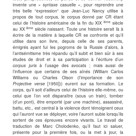
invente une « syntaxe casuelle », pour reprendre une
très belle “expression“ que Jean-Luc Nancy utilise à
propos de tout corpus, le corpus donné par CR étant
ième
celui de l’histoire américaine de la fin du XIX
siècle
ième
au XX
siècle naissant. Toute une histoire serait là à
écrire de la matière à laquelle CR se confronte et qu’il
utilise dans son livre, depuis celle de ses parents,
émigrés ayant fui les pogroms de la Russie d’alors, à
l’antisémitisme très répandu qu’il subit et bien sûr à ses
études de droit et à sa participation à l’écriture d’un
corpus juris
à l’usage des avocats ; mais aussi de
l’influence que certains de ses aînés (William Carlos
Williams ou Charles Olson (l’importance de son
Projective verse
[1950])) eurent sur sa formation. Le
corps, qu’il soit d’ailleurs celui de l’histoire elle-même, ou
celui que l’on voit disparaître (sous un train), tomber
(d’un pont), être emporté (par une machine), assassiné,
battu, etc., est central à la violence dont témoignent ceux
qui l’auront vue se déployer, voire l’auront subie lorsqu’ils
sortent de ces épreuves encore vivants. Le travail de
traduction de Marc Cholodenko, qu’il faut ici saluer,
présente pour la première fois, ou la met à jour, la