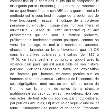
composition et le choix des sujets qui le composent, le
distinguent particulièrement.), qui pourrait se rapprocher
de ce que Brecht fit dans son ABC de la guerre, tient à la
méthode qui le sous-tend (- usage de la périphrase de
type fonctionnel, - usage méthodique de la troisième
personne du singulier, - usage d’un montage littéral et
minimaliste, - usage de l’effet distanciateur) et aux
prélèvements qui en sont la matière première,
prélèvements fondamentalement politiques, comme on
verra. Le montage, minimal, à la sobriété renversante,
directement branché sur les prélèvements que fait CR
dans les archives policières américaines (de 1885 à
1915), on l’aura peut-être compris, a rapport avec la
violence d’un pays, qui est aussi celle de son histoire
politique : violences plurielles du travail, de l’exploitation
de l’homme par l’homme, violences portées sur les
hommes et sur les animaux, violences de l’économie, de
ses ségrégations, dont raciales bien sûr, de celles de
l’homme sur la femme, de celles de la structure
matrimoniale sur ceux qui en sont en dehors, violences
des actes, de tout acte qui aggrave, par choix délibéré,
par pulsions aveugles, l’injustice selon laquelle une loi (et
toute jurisprudence) se pense et se donne.
Testimony