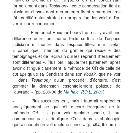
formellement dans
Testimony
: cette condensation tient à
plusieurs choses dont des auteurs firent remarquer très
tôt les différentes strates de préparation, les voici et l’on
verra leur recoupement :
- Emmanuel Hocquard écrivit que s’il y avait une
différence entre un même texte sorti « de l’espace
judiciaire et montré dans l’espace littéraire », c’était
« parce que l’intention du greffier qui recueille des
témoignages et de l’écrivain qui les reprend littéralement
sont différentes ». Plus loin il ajoute très justement, après
avoir distingué clairement la méthode de CR de celle (le
cut up
) qu’utilisa Cendrars dans son
Kodak
, que ne voir
« dans
Testimony
qu’un “procédé” d’écriture, c’est
gommer la dimension essentiellement politique de
l’ouvrage » (pp. 289-90 de
Ma haie, P.O.L, 2001
)
- Plus succinctement, mais il faudrait rapprocher
analytiquement ce que dit encore Hocquard de la
méthode CR : « pour voir quelque chose, il faut
commencer par la dupliquer. C’est dans la photocopie
que « soudain on voit quelque chose » (p. 494, ibidem).