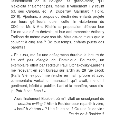
l’assentiment de la Sévigné, sa grand-mère) qu’il
n’exploita finalement pas, même si vainement il y revint
(cf. ses
Carnets
, éd. A. Duperray, Gallimard / Folio,
2016). Ajoutons, à propos du destin des enfants projeté
par leurs géniteurs, qu’en cette fin victorienne du
XIXème, Mr. & Mrs. Ritchie se proposaient d’élever leur
fille en vue d’être écrivain, et leur ami romancier Anthony
Trollope de même avec son fils. Mais est-ce mieux que le
couvent à cinq ans ? De tout temps, enfants jouets des
parents !
« En 1983, me fut une déflagration durable la lecture de
Le ciel pas d’angle
de Dominique Fourcade, un
exemplaire offert par l’éditeur Paul Otchakovsky-Laurens
me recevant en son bureau sur jardin au 26 rue Jacob
(Paris VIème) pour me rendre en main propre et avec
commentaire verbal un manuscrit qu’il avait, me dit-il
gentiment, hésité à publier. L’art et la manière, vous dis-
je. Paix à son âme ! »
Alors finalement Boulder, où m’invitait un enseignant de
creative writing
? Aller à Boulder pour repartir à zéro,
« boul’ à z’héros » ? Une fin en soi ? Ou une fin de vie :
Fin de vie à Boulder
?