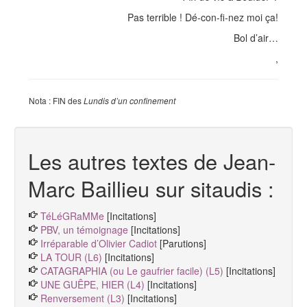
Pas terrible ! Dé-con-fi-nez moi ça!
Bol d’air…
,
Nota : FIN des
Lundis d’un confinement
Les autres textes de Jean-
Marc Baillieu sur sitaudis :
TéLéGRaMMe
[Incitations]
PBV, un témoignage
[Incitations]
Irréparable d’Olivier Cadiot
[Parutions]
LA TOUR (L6)
[Incitations]
CATAGRAPHIA (ou Le gaufrier facile) (L5)
[Incitations]
UNE GUÊPE, HIER (L4)
[Incitations]
Renversement (L3)
[Incitations]