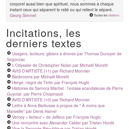
corporel aussi bien que spirituel, nous sommes à chaque
instant ceux qui séparent le relié ou qui relient le séparé.
Georg Simmel
Toutes les
citations
Incitations, les
derniers textes
Usagers, lecteurs, gibiers à drones
par Thomas Dunoyer de
Segonzac
L'Odyssée de Christopher Nolan
par Michaël Moretti
AVIS D'ARTISTE (11)
par Richard Monnier
Backrooms
par Michaël Moretti
Hergé, nègre de Tintin
par François Huglo
Histoires de Samora Mâchel : l’extase scandaleuse de Pierre
Guyotat.
par Pierre Chopinaud
AVIS D'ARTISTE (10)
par Richard Monnier
Lettre à Anne Barbusse à propos de " À moins que
Marseille"
par Denis Hamel
Vercey « lecteur » de Jaffeux
par François Huglo
Une rencontre avec Alexander Calder
par Tristan Hordé
Vive la Seconde République
par Tristan Hordé