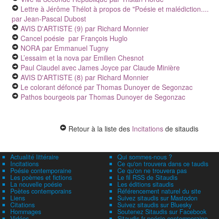
Lettre à Jérôme Thélot à propos de "Poésie et malédiction....
par Jean-Pascal Dubost
AVIS D'ARTISTE (9)
par Richard Monnier
Cancel poésie
par François Huglo
NORA
par Emmanuel Tugny
L’essaim et la nova
par Emilien Chesnot
Paul Claudel avec James Joyce
par Claude Minière
AVIS D'ARTISTE (8)
par Richard Monnier
Le colorant défoncé
par Thomas Dunoyer de Segonzac
Pathos bourgeois
par Thomas Dunoyer de Segonzac
Retour à la liste des
Incitations
de sitaudis
Actualité littéraire
Qui sommes-nous ?
Incitations
Ce qu'on trouvera dans ce taudis
Poésie contemporaine
Ce qu'on ne trouvera pas
Les poèmes et fictions
Le fil RSS de Sitaudis
La nouvelle poésie
Les éditions sitaudis
Poètes contemporains
Référencement naturel du site
Liens
Suivez sitaudis sur Mastodon
Citations
Suivez sitaudis sur Bluesky
Hommages
Soutenez Sitaudis sur Facebook
Vidéos
Sitaudis.fr poésie contemporaine,