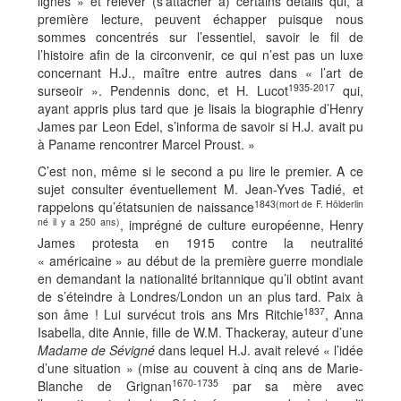
lignes » et relever (s’attacher à) certains détails qui, à
première lecture, peuvent échapper puisque nous
sommes concentrés sur l’essentiel, savoir le fil de
l’histoire afin de la circonvenir, ce qui n’est pas un luxe
concernant H.J., maître entre autres dans « l’art de
1935-2017
surseoir ». Pendennis donc, et H. Lucot
qui,
ayant appris plus tard que je lisais la biographie d’Henry
James par Leon Edel, s’informa de savoir si H.J. avait pu
à Paname rencontrer Marcel Proust. »
C’est non, même si le second a pu lire le premier. A ce
sujet consulter éventuellement M. Jean-Yves Tadié, et
1843(mort de F. Hölderlin
rappelons qu’étatsunien de naissance
né il y a 250 ans)
, imprégné de culture européenne, Henry
James protesta en 1915 contre la neutralité
« américaine » au début de la première guerre mondiale
en demandant la nationalité britannique qu’il obtint avant
de s’éteindre à Londres/London un an plus tard. Paix à
1837
son âme ! Lui survécut trois ans Mrs Ritchie
, Anna
Isabella, dite Annie, fille de W.M. Thackeray, auteur d’une
Madame de Sévigné
dans lequel H.J. avait relevé « l’idée
d’une situation » (mise au couvent à cinq ans de Marie-
1670-1735
Blanche de Grignan
par sa mère avec