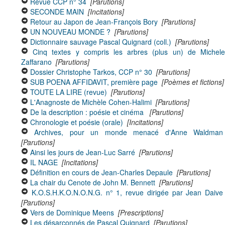
Revue CCP n° 34
[Parutions]
SECONDE MAIN
[Incitations]
Retour au Japon de Jean-François Bory
[Parutions]
UN NOUVEAU MONDE ?
[Parutions]
Dictionnaire sauvage Pascal Quignard (coll.)
[Parutions]
Cinq textes y compris les arbres (plus un) de Michel
Zaffarano
[Parutions]
Dossier Christophe Tarkos, CCP n° 30
[Parutions]
SUB POENA AFFIDAVIT, première page
[Poèmes et fictions]
TOUTE LA LIRE (revue)
[Parutions]
L'Anagnoste de Michèle Cohen-Halimi
[Parutions]
De la description : poésie et cinéma
[Parutions]
Chronologie et poésie (orale)
[Incitations]
Archives, pour un monde menacé d'Anne Waldman
[Parutions]
Ainsi les jours de Jean-Luc Sarré
[Parutions]
IL NAGE
[Incitations]
Définition en cours de Jean-Charles Depaule
[Parutions]
La chair du Cenote de John M. Bennett
[Parutions]
K.O.S.H.K.O.N.O.N.G. n° 1, revue dirigée par Jean Daive
[Parutions]
Vers de Dominique Meens
[Prescriptions]
Les désarçonnés de Pascal Quignard
[Parutions]