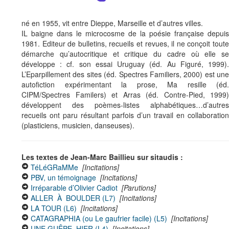
né en 1955, vit entre Dieppe, Marseille et d’autres villes.
IL baigne dans le microcosme de la poésie française depuis
1981. Editeur de bulletins, recueils et revues, il ne conçoit toute
démarche qu’autocritique et critique du cadre où elle se
développe : cf. son essai Uruguay (éd. Au Figuré, 1999).
L’Eparpillement des sites (éd. Spectres Familiers, 2000) est une
autofiction expérimentant la prose, Ma resille (éd.
CIPM/Spectres Familers) et Arras (éd. Contre-Pied, 1999)
développent des poèmes-listes alphabétiques…d’autres
recueils ont paru résultant parfois d’un travail en collaboration
(plasticiens, musicien, danseuses).
Les textes de Jean-Marc Baillieu sur sitaudis :
TéLéGRaMMe
[Incitations]
PBV, un témoignage
[Incitations]
Irréparable d’Olivier Cadiot
[Parutions]
ALLER À BOULDER (L7)
[Incitations]
LA TOUR (L6)
[Incitations]
CATAGRAPHIA (ou Le gaufrier facile) (L5)
[Incitations]
UNE GUÊPE, HIER (L4)
[Incitations]