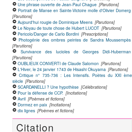
Une phrase ouverte de Jean-Paul Chague
[Parutions]
Portrait de Manse en Sainte-Victoire molle d'Olivier Domerg
[Parutions]
Aujourd'hui rougie de Dominique Meens
[Parutions]
Le Noyau de toute chose de Hubert LUCOT
[Parutions]
Pericolo/Danger de Carlo Bordini
[Prescriptions]
Photogénie des ombres peintes de Sandra Moussempès
[Parutions]
Survivance des lucioles de Georges Didi-Huberman
[Parutions]
OUBLIEUX CONVERTI de Claude Salomon
[Parutions]
L'Hiver, le 24 janvier 1743 de Hisashi Okuyama
[Parutions]
Critique n° 735-736 : Les Intensifs. Poètes du XXI èm
siècle
[Parutions]
SCARDANELLI ? Une hypothèse
[Célébrations]
Pour la défense de CCP.
[Incitations]
Avril
[Poèmes et fictions]
Dormez en paix
[Incitations]
dix lignes
[Poèmes et fictions]
Citation