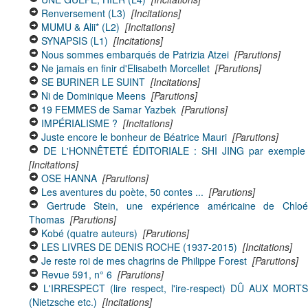
Renversement (L3)
[Incitations]
MUMU & Alii* (L2)
[Incitations]
SYNAPSIS (L1)
[Incitations]
Nous sommes embarqués de Patrizia Atzei
[Parutions]
Ne jamais en finir d'Elisabeth Morcellet
[Parutions]
SE BURINER LE SUINT
[Incitations]
Ni de Dominique Meens
[Parutions]
19 FEMMES de Samar Yazbek
[Parutions]
IMPÉRIALISME ?
[Incitations]
Juste encore le bonheur de Béatrice Mauri
[Parutions]
DE L'HONNÊTETÉ ÉDITORIALE : SHI JING par exemple
[Incitations]
OSE HANNA
[Parutions]
Les aventures du poète, 50 contes ...
[Parutions]
Gertrude Stein, une expérience américaine de Chlo
Thomas
[Parutions]
Kobé (quatre auteurs)
[Parutions]
LES LIVRES DE DENIS ROCHE (1937-2015)
[Incitations]
Je reste roi de mes chagrins de Philippe Forest
[Parutions]
Revue 591, n° 6
[Parutions]
L'IRRESPECT (lire respect, l'ire-respect) DÛ AUX MORTS
(Nietzsche etc.)
[Incitations]