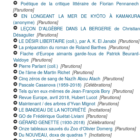
Poétique de la critique littéraire de Florian Pennanech
[Parutions]
EN LONGEANT LA MER DE KYÔTO À KAMAKURA
(anonyme)
[Parutions]
LEÇON D'ALGÈBRE DANS LA BERGERIE de Christian
Désagulier
[Parutions]
LE DÉSIR LIBERTAIRE (coll.), par A. K. El Janabi
[Parutions]
La préparation du roman de Roland Barthes
[Parutions]
Flache d'Europe aimants garde-fous de Patrick Beurard
Valdoye
[Parutions]
Pierre Parlant (coll.)
[Parutions]
De l'âme de Martin Richet
[Parutions]
Cinq zéros de sang de Nazîh Abou Afach
[Parutions]
Pascale Casanova (1959-2018)
[Célébrations]
Tels qu'en eux-mêmes de Jean-François Bory
[Parutions]
Revue Europe, avril 2018, Hubert Lucot
[Parutions]
Maintenant / des arbres d'Yvan Mignot
[Parutions]
LE BANDEAU DE LA NOTORIÉTÉ
[Incitations]
GO de Frédérique Guétat-Liviani
[Parutions]
GÉRARD GENETTE (1930-2018)
[Célébrations]
Onze tableaux sauvés du Zoo d'Olivier Domerg
[Parutions]
Du NOUVEAU, doxa de quadras ?
[Incitations]