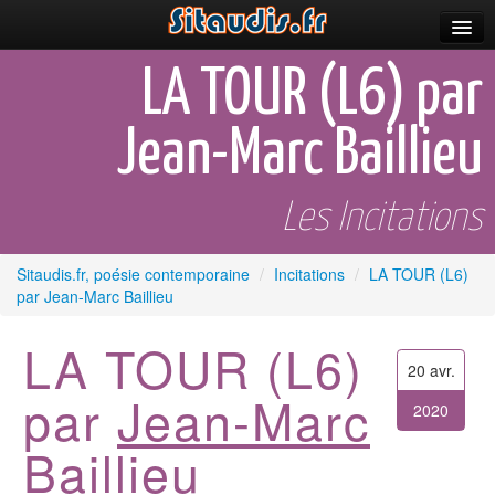
Parutions
LA TOUR (L6) par
Incitations
Jean-Marc Baillieu
Poèmes et fictions
Apparitions
Les Incitations
Auteurs & poètes
Sitaudis.fr, poésie contemporaine
/
Incitations
/
LA TOUR (L6)
par Jean-Marc Baillieu
Célébrations
Prescriptions
LA TOUR (L6)
20 avr.
Plus
par
Jean-Marc
2020
Baillieu