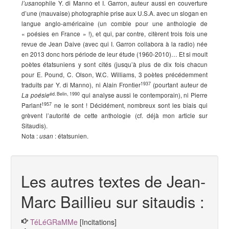
ophile Y. di Manno et I. Garron, auteur aussi en couverture
l’usan
d’une (mauvaise) photographie prise aux U.S.A. avec un slogan en
langue anglo-américaine (un comble pour une anthologie de
« poésies en France » !), et qui, par contre, citèrent trois fois une
revue de Jean Daive (avec qui I. Garron collabora à la radio) née
en 2013 donc hors période de leur étude (1960-2010)… Et si moult
poètes étatsuniens y sont cités (jusqu’à plus de dix fois chacun
pour E. Pound, C. Olson, W.C. Williams, 3 poètes précédemment
1937
traduits par Y. di Manno), ni Alain Frontier
(pourtant auteur de
éd. Belin, 1990
qui analyse aussi le contemporain), ni Pierre
La poésie
1957
Parlant
ne le sont ! Décidément, nombreux sont les biais qui
grèvent l’autorité de cette anthologie (cf. déjà mon article sur
Sitaudis).
Nota :
: étatsunien.
usan
Les autres textes de Jean-
Marc Baillieu sur sitaudis :
TéLéGRaMMe
[Incitations]