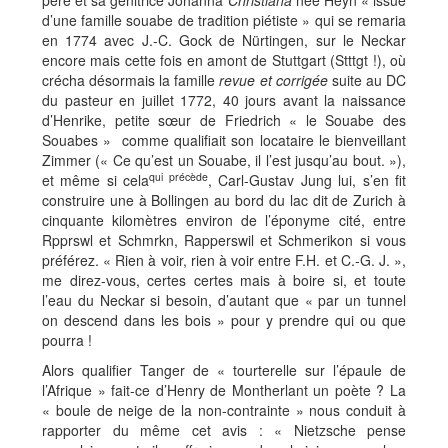
père et sa génitrice Johanna
Christiana
née Heyn « issue
d’une famille souabe de tradition piétiste » qui se remaria
en 1774 avec J.-C. Gock de Nürtingen, sur le Neckar
encore mais cette fois en amont de Stuttgart (Stttgt !), où
crécha désormais la famille
revue et corrigée
suite au DC
du pasteur en juillet 1772, 40 jours avant la naissance
d’Henrike, petite sœur de Friedrich « le Souabe des
Souabes » comme qualifiait son locataire le bienveillant
Zimmer (« Ce qu’est un Souabe, il l’est jusqu’au bout. »),
qui précède
et même si cela
, Carl-Gustav Jung lui, s’en fit
construire une à Bollingen au bord du lac dit de Zurich à
cinquante kilomètres environ de l’éponyme cité, entre
Rpprswl et Schmrkn, Rapperswil et Schmerikon si vous
préférez. « Rien à voir, rien à voir entre F.H. et C.-G. J. »,
me direz-vous, certes certes mais à boire si, et toute
l’eau du Neckar si besoin, d’autant que « par un tunnel
on descend dans les bois » pour y prendre qui ou que
pourra !
Alors qualifier Tanger de « tourterelle sur l’épaule de
l’Afrique » fait-ce d’Henry de Montherlant un poète ? La
« boule de neige de la non-contrainte » nous conduit à
rapporter du même cet avis : « Nietzsche pense