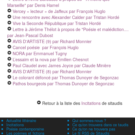
Marseille"
par Denis Hamel
Vercey « lecteur » de Jaffeux
par François Huglo
Une rencontre avec Alexander Calder
par Tristan Hordé
Vive la Seconde République
par Tristan Hordé
Lettre à Jérôme Thélot à propos de "Poésie et malédiction....
par Jean-Pascal Dubost
AVIS D'ARTISTE (9)
par Richard Monnier
Cancel poésie
par François Huglo
NORA
par Emmanuel Tugny
L’essaim et la nova
par Emilien Chesnot
Paul Claudel avec James Joyce
par Claude Minière
AVIS D'ARTISTE (8)
par Richard Monnier
Le colorant défoncé
par Thomas Dunoyer de Segonzac
Pathos bourgeois
par Thomas Dunoyer de Segonzac
Retour à la liste des
Incitations
de sitaudis
Actualité littéraire
Qui sommes-nous ?
Incitations
Ce qu'on trouvera dans ce taudis
Poésie contemporaine
Ce qu'on ne trouvera pas
Les poèmes et fictions
Le fil RSS de Sitaudis