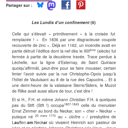
Partager sur :
Les Lundis d’un confinement
(6)
Celle qui s’élevait « primitivement » à la croisée fut
remplacée ! « En 1836 par une disgracieuse coupole
recouverte de zinc ». Déjà en 1162, un incendie avait en
ème
partie détruit l’édifice dont la nef dès le XIII
(siècle) fut
fermée à partie de la deuxième travée. Trace perdue à
Léchelle, sur la ligne d’Esternay, de Saint Quiriace
quoiqu’affirmât, peut-être pour se faire mousser, certain
limier l’avoir suivie par la rue Christophe-Opoix jusqu’à
l’hôtel de Vauluisant au 8 de la rue des Capucins… Et à
une demi-heure de la valaisane Sierre/Siders, le Muzot
de Rilke avait aussi allure de tour, c’est dire !
Et si H., F.H. et même Johann
Christian
F.H. à quelques
1807-1843
pas du Stift (Stft !) occupa
celle du menuisier
Ernst Zimmer au bord du Neckar, son « cher » Neckar »
20 mars 1770
puisque né
au «
cloître
» / presbytère de
L
au
ffen-
am
-Neck
ar
où vivaient Heinrich son pasteur de