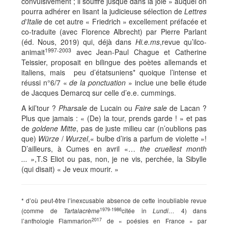
convulsivement ; il souffre jusque dans la joie » auquel on
pourra adhérer en lisant la judicieuse sélection de
Lettres
d’Italie
de cet autre « Friedrich » excellement préfacée et
co-traduite (avec Florence Albrecht) par Pierre Parlant
(éd. Nous, 2019) qui, déjà dans
Hi.e.ms
,revue qu’ilco-
1997-2003
animait
avec Jean-Paul Chague et Catherine
Teissier, proposait en bilingue des poètes allemands et
italiens, mais peu d’étatsuniens* quoique l’intense et
réussi n°6/7 «
de la ponctuation
» inclue une belle étude
de Jacques Demarcq sur celle d’e.e. cummings.
A kil’tour ?
Pharsale
de Lucain ou
Faire sale
de Lacan ?
Plus que jamais : « (De) la tour, prends garde ! » et pas
de
goldene Mitte
, pas de juste milieu car (n’oublions pas
que)
Würze
/
Wurzel
,« bulbe d’iris a parfum de violette »!
D’ailleurs, à Cumes en avril «…
the cruellest month
... »
,T.S Eliot ou pas, non, je ne vis, perchée, la Sibylle
(qui disait) « Je veux mourir. »
* d’où peut-être l’inexcusable absence de cette inoubliable revue
1979-1986
(comme de
citée in
4) dans
Tartalacrème
Lundi…
2017
l’anthologie Flammarion
de « poésies en France » par