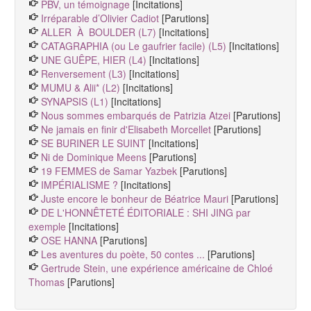
PBV, un témoignage
[Incitations]
Irréparable d’Olivier Cadiot
[Parutions]
ALLER À BOULDER (L7)
[Incitations]
CATAGRAPHIA (ou Le gaufrier facile) (L5)
[Incitations]
UNE GUÊPE, HIER (L4)
[Incitations]
Renversement (L3)
[Incitations]
MUMU & Alii* (L2)
[Incitations]
SYNAPSIS (L1)
[Incitations]
Nous sommes embarqués de Patrizia Atzei
[Parutions]
Ne jamais en finir d'Elisabeth Morcellet
[Parutions]
SE BURINER LE SUINT
[Incitations]
Ni de Dominique Meens
[Parutions]
19 FEMMES de Samar Yazbek
[Parutions]
IMPÉRIALISME ?
[Incitations]
Juste encore le bonheur de Béatrice Mauri
[Parutions]
DE L'HONNÊTETÉ ÉDITORIALE : SHI JING par
exemple
[Incitations]
OSE HANNA
[Parutions]
Les aventures du poète, 50 contes ...
[Parutions]
Gertrude Stein, une expérience américaine de Chloé
Thomas
[Parutions]