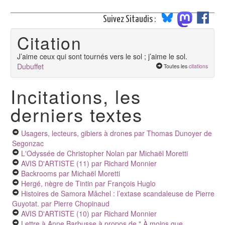
Suivez Sitaudis :
Citation
J’aime ceux qui sont tournés vers le sol ; j’aime le sol.
Dubuffet
Toutes les
citations
Incitations, les
derniers textes
Usagers, lecteurs, gibiers à drones
par Thomas Dunoyer de
Segonzac
L'Odyssée de Christopher Nolan
par Michaël Moretti
AVIS D'ARTISTE (11)
par Richard Monnier
Backrooms
par Michaël Moretti
Hergé, nègre de Tintin
par François Huglo
Histoires de Samora Mâchel : l’extase scandaleuse de Pierre
Guyotat.
par Pierre Chopinaud
AVIS D'ARTISTE (10)
par Richard Monnier
Lettre à Anne Barbusse à propos de " À moins que