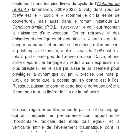
seulement dans les cinq livres du cycle de l’
Alphabet de
l’enfant
(Flammarion, 2009-2022, 5 vol.) dont
Tour de
ficelle
est le « codicille » (comme le dit la 4ème de
couverture), mais aussi dans le roman initiatique
La
Condition d’infini
(P.O.L., 1995-1997, 4 vol.) qui racontait
la naissance d’une vocation. On en retrouve ici des
épisodes et des figures obsédantes : le « jardin » qui fait
songer au paradis et au péché, les crocus qui annoncent
le printemps, et bien sûr, « elle ».
Tour de ficelle
est à la
fois la partie émergée de l’œuvre de Jean Daive, et une
sorte d’épure : le langage s’y réduit à son expression la
plus directe (« en relisant j’ai laissé le jaillissement pour
privilégier la dynamique du jet », précise une note p.
305), de sorte que la poésie qui s’y donne est à l’os.
Rustique, puissante comme cette ficelle nerveuse prête à
lâcher son tour, et libérer le film de la mémoire.
On peut regarder ce film, emporté par le flot de langage
qui doit négocier en permanence son rapport entre
l’horizontalité radicale des mots tous égaux, et la
verticalité infinie de l’événement traumatique dont ils