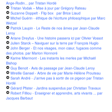
Ange-Rodin...
par Tristan Hordé
Tristan Vodak – Mise à jour
par Grégory Rateau
Suzanne Doppelt - Flip box
par Brice Liaud
Michel Guérin - éthique de l'écriture philosophique
par Marc
Wetzel
Patrick Laupin - Le Reste de nos âmes
par Jean-Claude
Leroy
Ariane Dreyfus - Une histoire passera ici
par Olivier Vossot
Julien Starck – Naviguer sur la terre
par François Huglo
John Berger - Et nos visages, mon cœur, fugaces comme
des photos.
par Marion Honnoré
Karine Miermont - Les instants les merles
par Michaël
Bishop
Guy Benoit - Avis de passage
par Jean-Claude Leroy
Mireille Gansel - Arbre de vie
par Marie-Hélène Prouteau
Sarah André - J’arrive pas à sortir de ce pigeon
par Tristan
Hordé
Gérard Pfister - Jardins suspendus
par Christian Travaux
Robert Filliou - Enseigner et apprendre, arts vivants ...
par
Jacques Barbaut