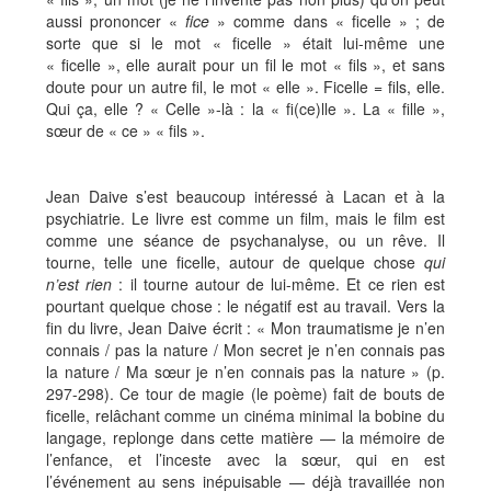
aussi prononcer «
fice
» comme dans « ficelle » ; de
sorte que si le mot « ficelle » était lui-même une
« ficelle », elle aurait pour un fil le mot « fils », et sans
doute pour un autre fil, le mot « elle ». Ficelle = fils, elle.
Qui ça, elle ? « Celle »-là : la « fi(ce)lle ». La « fille »,
sœur de « ce » « fils ».
Jean Daive s’est beaucoup intéressé à Lacan et à la
psychiatrie. Le livre est comme un film, mais le film est
comme une séance de psychanalyse, ou un rêve. Il
tourne, telle une ficelle, autour de quelque chose
qui
n’est rien
: il tourne autour de lui-même. Et ce rien est
pourtant quelque chose : le négatif est au travail. Vers la
fin du livre, Jean Daive écrit : « Mon traumatisme je n’en
connais / pas la nature / Mon secret je n’en connais pas
la nature / Ma sœur je n’en connais pas la nature » (p.
297-298). Ce tour de magie (le poème) fait de bouts de
ficelle, relâchant comme un cinéma minimal la bobine du
langage, replonge dans cette matière — la mémoire de
l’enfance, et l’inceste avec la sœur, qui en est
l’événement au sens inépuisable — déjà travaillée non