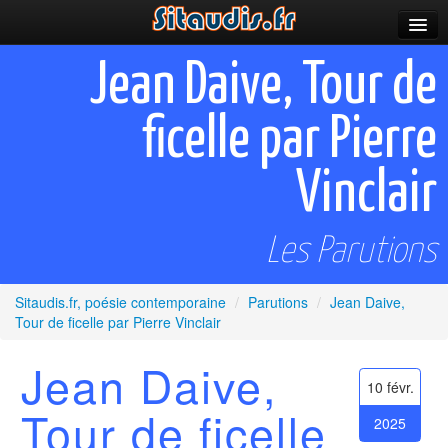
Parutions
Jean Daive, Tour de
Incitations
ficelle par Pierre
Poèmes et fictions
Vinclair
Apparitions
Auteurs & poètes
Les Parutions
Célébrations
Sitaudis.fr, poésie contemporaine
/
Parutions
/
Jean Daive,
Prescriptions
Tour de ficelle par Pierre Vinclair
Plus
Jean Daive,
10 févr.
Tour de ficelle
2025