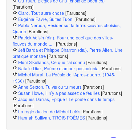
Qu Yuan, Élégies de Chu (choix de poèmes)
[Parutions]
Claro, Tout autre chose
[Parutions]
Eugénie Favre, Suites Tuoni
[Parutions]
Pablo Neruda, Résider sur la terre. Œuvres choisies,
Quarto
[Parutions]
Patrick Voisin (dir.), Pour une poétique des villes-
fleuves du monde ...
[Parutions]
Jeff Barda et Philippe Charron (dir.), Pierre Alferi. Une
pratique monstre
[Parutions]
Eleni Sikelianos, Ce que j'ai connu
[Parutions]
Natalie Diaz, Poème d’amour postcolonial
[Parutions]
Michel Murat, La Poésie de l’Après-guerre. (1945-
1960)
[Parutions]
Anne Sexton, Tu vis ou tu meurs
[Parutions]
Susan Howe, Il n’y a pas assez de feuilles
[Parutions]
Jacques Darras, Épique ! Le poète dans le temps
[Parutions]
La règle du Jeu de Michel Leiris
[Parutions]
Hannah Sullivan, TROIS POÈMES
[Parutions]