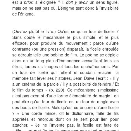
est
a priori
si éloignée ? Il
doit y avoir
un sens figuré,
mais on ne sait pas où. L’énigme tient donc à l’invisibilité
de l’énigme.
(Ouvrez plutôt le livre.) Qu’est-ce qu’un tour de ficelle ?
Sans doute le mécanisme le plus simple, et le plus
efficace, pour produire du mouvement : parce qu’une
contrainte (ou une pression) disparaît, la ficelle enroulée
se déroule telle une bobine de film. Le poème se déploie
alors en un long plan d’immanence accueillant tous les
êtres, toutes les images et tous les enchaînements. Par
un tour de ficelle qui retient et soudain relâche, la
mémoire fait lever ses histoires, Jean Daive l’écrit : « Il y
a un cinéma de la parole / Il y a possibilité de feindre / Et
le film du temps » (p. 220). Ce mécanisme simplissime
n’est pas exempt d’une forme élémentaire de magie : on
peut dire qu’un tour de ficelle est un tour de magie avec
des bouts de ficelle. Mais qu’est-ce encore qu’une ficelle
? « Une corde mince, dit le dictionnaire, faite de fils
apprêtés et retordus dont on se sert pour lier, pour
attacher. » Je ne l’invente pas, la ficelle est faite de
« fils », un mot (je ne l’invente pas non plus) qu’on peut