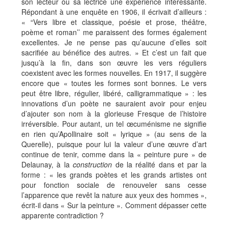
son lecteur ou sa lectrice une expérience intéressante.
Répondant à une enquête en 1906, il écrivait d’ailleurs :
« “Vers libre et classique, poésie et prose, théâtre,
poème et roman’’ me paraissent des formes également
excellentes. Je ne pense pas qu’aucune d’elles soit
sacrifiée au bénéfice des autres. » Et c’est un fait que
jusqu’à la fin, dans son œuvre les vers réguliers
coexistent avec les formes nouvelles. En 1917, il suggère
encore que « toutes les formes sont bonnes. Le vers
peut être libre, régulier, libéré, calligrammatique » : les
innovations d’un poète ne sauraient avoir pour enjeu
d’ajouter son nom à la glorieuse Fresque de l’histoire
irréversible. Pour autant, un tel œcuménisme ne signifie
en rien qu’Apollinaire soit « lyrique » (au sens de la
Querelle), puisque pour lui la valeur d’une œuvre d’art
continue de tenir, comme dans la « peinture pure » de
Delaunay, à la
construction
de la réalité dans et par la
forme : « les grands poètes et les grands artistes ont
pour fonction sociale de renouveler sans cesse
l’apparence que revêt la nature aux yeux des hommes »,
écrit-il dans « Sur la peinture ». Comment dépasser cette
apparente contradiction ?