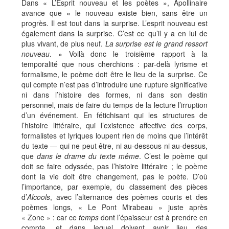
Dans « L’Esprit nouveau et les poètes », Apollinaire
avance que « le nouveau existe bien, sans être un
progrès. Il est tout dans la surprise. L’esprit nouveau est
également dans la surprise. C’est ce qu’il y a en lui de
plus vivant, de plus neuf.
La surprise est le grand ressort
nouveau
. » Voilà donc le troisième rapport à la
temporalité que nous cherchions : par-delà lyrisme et
formalisme, le poème doit être le lieu de la surprise. Ce
qui compte n’est pas d’introduire une rupture significative
ni dans l’histoire des formes, ni dans son destin
personnel, mais de faire du temps de la lecture l’irruption
d’un événement. En fétichisant qui les structures de
l’histoire littéraire, qui l’existence affective des corps,
formalistes et lyriques loupent rien de moins que l’intérêt
du texte — qui ne peut être, ni au-dessous ni au-dessus,
que
dans le drame du texte même
. C’est le poème qui
doit se faire odyssée, pas l’histoire littéraire ; le poème
dont la vie doit être changement, pas le poète. D’où
l’importance, par exemple, du classement des pièces
d’
Alcools
, avec l’alternance des poèmes courts et des
poèmes longs, « Le Pont Mirabeau » juste après
« Zone » : car ce
temps
dont l’épaisseur est à prendre en
compte, et dans lequel doivent avoir lieu des