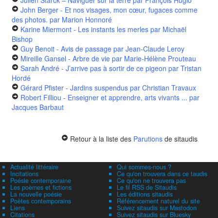
Julien Starck – Naviguer sur la terre
par François Huglo
John Berger - Et nos visages, mon cœur, fugaces comme
des photos.
par Marion Honnoré
Karine Miermont - Les instants les merles
par Michaël
Bishop
Guy Benoit - Avis de passage
par Jean-Claude Leroy
Mireille Gansel - Arbre de vie
par Marie-Hélène Prouteau
Sarah André - J’arrive pas à sortir de ce pigeon
par Tristan
Hordé
Gérard Pfister - Jardins suspendus
par Christian Travaux
Robert Filliou - Enseigner et apprendre, arts vivants ...
par
Jacques Barbaut
Retour à la liste des
Parutions
de sitaudis
Actualité littéraire
Qui sommes-nous ?
Incitations
Ce qu'on trouvera dans ce taudis
Poésie contemporaine
Ce qu'on ne trouvera pas
Les poèmes et fictions
Le fil RSS de Sitaudis
La nouvelle poésie
Les éditions sitaudis
Poètes contemporains
Référencement naturel du site
Liens
Suivez sitaudis sur Mastodon
Citations
Suivez sitaudis sur Bluesky