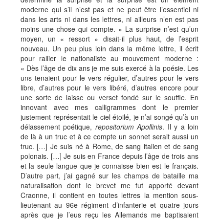
moderne qui s’il n’est pas et ne peut être l’essentiel ni
dans les arts ni dans les lettres, ni ailleurs n’en est pas
moins une chose qui compte. » La surprise n’est qu’un
moyen, un « ressort » disait-il plus haut, de l’esprit
nouveau. Un peu plus loin dans la même lettre, il écrit
pour rallier le nationaliste au mouvement moderne :
« Dès l’âge de dix ans je me suis exercé à la poésie. Les
uns tenaient pour le vers régulier, d’autres pour le vers
libre, d’autres pour le vers libéré, d’autres encore pour
une sorte de laisse ou verset fondé sur le souffle. En
innovant avec mes calligrammes dont le premier
justement représentait le ciel étoilé, je n’ai songé qu’à un
délassement poétique,
repositorium Apollinis
. Il y a loin
de là à un truc et à ce compte un sonnet serait aussi un
truc. […] Je suis né à Rome, de sang italien et de sang
polonais. […] Je suis en France depuis l’âge de trois ans
et la seule langue que je connaisse bien est le français.
D’autre part, j’ai gagné sur les champs de bataille ma
naturalisation dont le brevet me fut apporté devant
Craonne, il contient en toutes lettres la mention sous-
lieutenant au 96e régiment d’infanterie et quatre jours
après que je l’eus reçu les Allemands me baptisaient