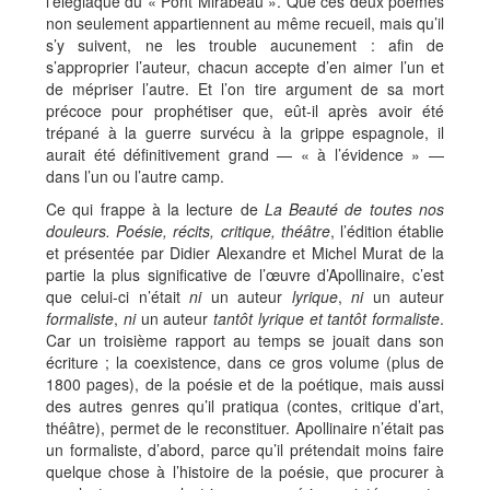
l’élégiaque du « Pont Mirabeau ». Que ces deux poèmes
non seulement appartiennent au même recueil, mais qu’il
s’y suivent, ne les trouble aucunement : afin de
s’approprier l’auteur, chacun accepte d’en aimer l’un et
de mépriser l’autre. Et l’on tire argument de sa mort
précoce pour prophétiser que, eût-il après avoir été
trépané à la guerre survécu à la grippe espagnole, il
aurait été définitivement grand — « à l’évidence » —
dans l’un ou l’autre camp.
Ce qui frappe à la lecture de
La Beauté de toutes nos
douleurs. Poésie, récits, critique, théâtre
, l’édition établie
et présentée par Didier Alexandre et Michel Murat de la
partie la plus significative de l’œuvre d’Apollinaire, c’est
que celui-ci n’était
ni
un auteur
lyrique
,
ni
un auteur
formaliste
,
ni
un auteur
tantôt lyrique et tantôt formaliste
.
Car un troisième rapport au temps se jouait dans son
écriture ; la coexistence, dans ce gros volume (plus de
1800 pages), de la poésie et de la poétique, mais aussi
des autres genres qu’il pratiqua (contes, critique d’art,
théâtre), permet de le reconstituer. Apollinaire n’était pas
un formaliste, d’abord, parce qu’il prétendait moins faire
quelque chose à l’histoire de la poésie, que procurer à