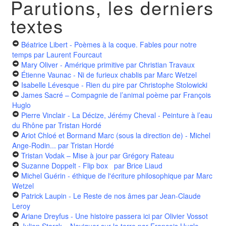
Parutions, les derniers
textes
Béatrice Libert - Poèmes à la coque. Fables pour notre
temps
par Laurent Fourcaut
Mary Oliver - Amérique primitive
par Christian Travaux
Étienne Vaunac - Ni de furieux chablis
par Marc Wetzel
Isabelle Lévesque - Rien du pire
par Christophe Stolowicki
James Sacré – Compagnie de l’animal poème
par François
Huglo
Pierre Vinclair - La Décize, Jérémy Cheval - Peinture à l’eau
du Rhône
par Tristan Hordé
Ariot Chloé et Bormand Marc (sous la direction de) - Michel
Ange-Rodin...
par Tristan Hordé
Tristan Vodak – Mise à jour
par Grégory Rateau
Suzanne Doppelt - Flip box
par Brice Liaud
Michel Guérin - éthique de l'écriture philosophique
par Marc
Wetzel
Patrick Laupin - Le Reste de nos âmes
par Jean-Claude
Leroy
Ariane Dreyfus - Une histoire passera ici
par Olivier Vossot