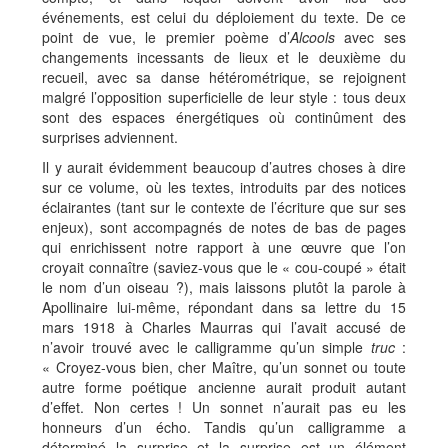
événements, est celui du déploiement du texte. De ce
point de vue, le premier poème d’
Alcools
avec ses
changements incessants de lieux et le deuxième du
recueil, avec sa danse hétérométrique, se rejoignent
malgré l’opposition superficielle de leur style : tous deux
sont des espaces énergétiques où continûment des
surprises adviennent.
Il y aurait évidemment beaucoup d’autres choses à dire
sur ce volume, où les textes, introduits par des notices
éclairantes (tant sur le contexte de l’écriture que sur ses
enjeux), sont accompagnés de notes de bas de pages
qui enrichissent notre rapport à une œuvre que l’on
croyait connaître (saviez-vous que le « cou-coupé » était
le nom d’un oiseau ?), mais laissons plutôt la parole à
Apollinaire lui-même, répondant dans sa lettre du 15
mars 1918 à Charles Maurras qui l’avait accusé de
n’avoir trouvé avec le calligramme qu’un simple
truc
:
« Croyez-vous bien, cher Maître, qu’un sonnet ou toute
autre forme poétique ancienne aurait produit autant
d’effet. Non certes ! Un sonnet n’aurait pas eu les
honneurs d’un écho. Tandis qu’un calligramme a
déterminé la surprise et la surprise est un élément