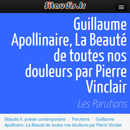
Parutions
Guillaume
Incitations
Apollinaire, La Beauté
Poèmes et fictions
de toutes nos
Apparitions
Auteurs & poètes
douleurs par Pierre
Célébrations
Vinclair
Prescriptions
Les Parutions
Plus
Sitaudis.fr, poésie contemporaine
/
Parutions
/
Guillaume
Apollinaire, La Beauté de toutes nos douleurs par Pierre Vinclair