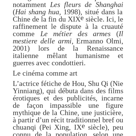
notamment
Les fleurs de Shanghai
(
Hai shang hua
, 1998), situé dans la
e
Chine de la fin du XIX
siècle. Ici, le
raffinement le dispute à la cruauté
comme
Le métier des armes
(
Il
mestiere delle armi
, Ermanno Olmi,
2001) lors de la Renaissance
italienne mêlant humanisme et
guerres avec condottieri.
Le cinéma comme art
L’actrice fétiche de Hou, Shu Qi (Nie
Yinniang), qui débuta dans des films
érotiques et des publicités, incarne
de façon impassible une figure
mythique de la Chine, une justicière,
à partir d’un récit traditionnel bref ou
e
chuanqi (Pei Xing, IX
siècle), peu
connu de la population, selon une