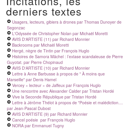
Incitations, les
derniers textes
Usagers, lecteurs, gibiers à drones
par Thomas Dunoyer de
Segonzac
L'Odyssée de Christopher Nolan
par Michaël Moretti
AVIS D'ARTISTE (11)
par Richard Monnier
Backrooms
par Michaël Moretti
Hergé, nègre de Tintin
par François Huglo
Histoires de Samora Mâchel : l’extase scandaleuse de Pierre
Guyotat.
par Pierre Chopinaud
AVIS D'ARTISTE (10)
par Richard Monnier
Lettre à Anne Barbusse à propos de " À moins que
Marseille"
par Denis Hamel
Vercey « lecteur » de Jaffeux
par François Huglo
Une rencontre avec Alexander Calder
par Tristan Hordé
Vive la Seconde République
par Tristan Hordé
Lettre à Jérôme Thélot à propos de "Poésie et malédiction....
par Jean-Pascal Dubost
AVIS D'ARTISTE (9)
par Richard Monnier
Cancel poésie
par François Huglo
NORA
par Emmanuel Tugny