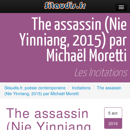
Parutions
The assassin (Nie
Incitations
Yinniang, 2015) par
Poèmes et fictions
Michaël Moretti
Apparitions
Auteurs & poètes
Les Incitations
Célébrations
Sitaudis.fr, poésie contemporaine
/
Incitations
/
The assassin
Prescriptions
(Nie Yinniang, 2015) par Michaël Moretti
Plus
The assassin
5 avr.
(Nie Yinniang,
2016