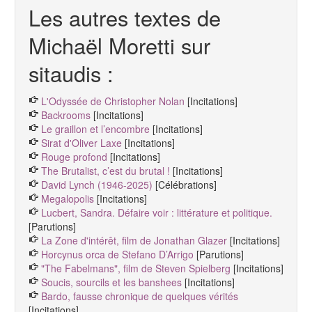
Les autres textes de
Michaël Moretti sur
sitaudis :
L'Odyssée de Christopher Nolan
[Incitations]
Backrooms
[Incitations]
Le graillon et l’encombre
[Incitations]
Sirat d'Oliver Laxe
[Incitations]
Rouge profond
[Incitations]
The Brutalist, c’est du brutal !
[Incitations]
David Lynch (1946-2025)
[Célébrations]
Megalopolis
[Incitations]
Lucbert, Sandra. Défaire voir : littérature et politique.
[Parutions]
La Zone d'intérêt, film de Jonathan Glazer
[Incitations]
Horcynus orca de Stefano D’Arrigo
[Parutions]
"The Fabelmans", film de Steven Spielberg
[Incitations]
Soucis, sourcils et les banshees
[Incitations]
Bardo, fausse chronique de quelques vérités
[Incitations]