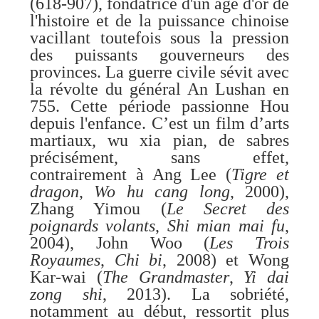
(618-907), fondatrice d'un âge d'or de
l'histoire et de la puissance chinoise
vacillant toutefois sous la pression
des puissants gouverneurs des
provinces. La guerre civile sévit avec
la révolte du général An Lushan en
755. Cette période passionne Hou
depuis l'enfance. C’est un film d’arts
martiaux, wu xia pian, de sabres
précisément, sans effet,
contrairement à Ang Lee (
Tigre et
dragon
,
Wo hu cang long
, 2000),
Zhang Yimou (
Le Secret des
poignards volants
,
Shi mian mai fu
,
2004), John Woo (
Les Trois
Royaumes
,
Chi bi
, 2008) et Wong
Kar-wai (
The Grandmaster
,
Yi dai
zong shi
, 2013). La sobriété,
notamment au début, ressortit plus