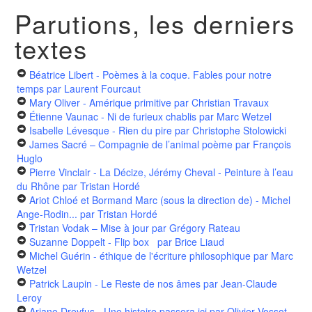
Parutions, les derniers
textes
Béatrice Libert - Poèmes à la coque. Fables pour notre
temps
par Laurent Fourcaut
Mary Oliver - Amérique primitive
par Christian Travaux
Étienne Vaunac - Ni de furieux chablis
par Marc Wetzel
Isabelle Lévesque - Rien du pire
par Christophe Stolowicki
James Sacré – Compagnie de l’animal poème
par François
Huglo
Pierre Vinclair - La Décize, Jérémy Cheval - Peinture à l’eau
du Rhône
par Tristan Hordé
Ariot Chloé et Bormand Marc (sous la direction de) - Michel
Ange-Rodin...
par Tristan Hordé
Tristan Vodak – Mise à jour
par Grégory Rateau
Suzanne Doppelt - Flip box
par Brice Liaud
Michel Guérin - éthique de l'écriture philosophique
par Marc
Wetzel
Patrick Laupin - Le Reste de nos âmes
par Jean-Claude
Leroy
Ariane Dreyfus - Une histoire passera ici
par Olivier Vossot