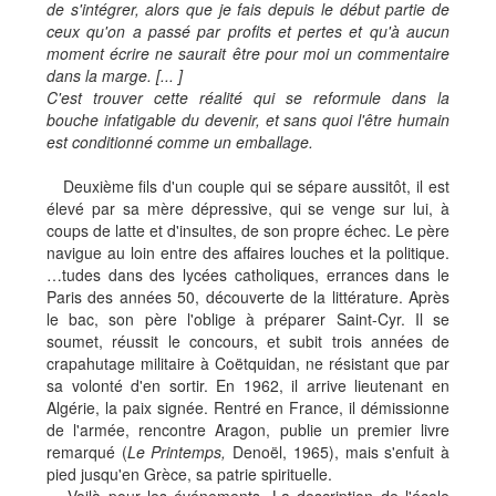
de s'intégrer, alors que je fais depuis le début partie de
ceux qu'on a passé par profits et pertes et qu'à aucun
moment écrire ne saurait être pour moi un commentaire
dans la marge. [... ]
C'est trouver cette réalité qui se reformule dans la
bouche infatigable du devenir, et sans quoi l'être humain
est conditionné comme un emballage.
Deuxième fils d'un couple qui se sépare aussitôt, il est
élevé par sa mère dépressive, qui se venge sur lui, à
coups de latte et d'insultes, de son propre échec. Le père
navigue au loin entre des affaires louches et la politique.
…tudes dans des lycées catholiques, errances dans le
Paris des années 50, découverte de la littérature. Après
le bac, son père l'oblige à préparer Saint-Cyr. Il se
soumet, réussit le concours, et subit trois années de
crapahutage militaire à Coëtquidan, ne résistant que par
sa volonté d'en sortir. En 1962, il arrive lieutenant en
Algérie, la paix signée. Rentré en France, il démissionne
de l'armée, rencontre Aragon, publie un premier livre
remarqué (
Le Printemps,
Denoël, 1965), mais s'enfuit à
pied jusqu'en Grèce, sa patrie spirituelle.