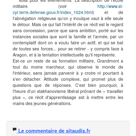
Voilà pour les événements. La description de l'école
militaire (voir
http://www.st-
cyr.terre.defense.gouv.fr/index_1024.html
) et de
l'abnégation religieuse qu'on y inculque vaut à elle seule
le détour. Mais ce qui fait l'intérêt de ce récit est le regard
sans concession, parce que sans ambition, porté sur les
instances sociales que sont la famille et l'armée, par un
contemplatif dont on a voulu faire un actif, et qui se bat
de toutes ses forces... pour se retirer - y compris face à
Aragon, et à la tentation intellectuelle qu'il représente.
Est-ce un reste de sa formation militaire, Grandmont a
tout du moine marcheur, qui observe le monde de
l'intérieur, sans jamais parvenir à y croire ni pourtant à
s'en détacher. Attitude complexe, qui promet plus de
questions que de réponses. C'est bien pourquoi, à
l'heure d'un stakhanovisme libéral prônant de « travailler
plus », ce récit d'apprentissage est à mettre entre les
mains des jeunes générations.
Le commentaire de sitaudis.fr