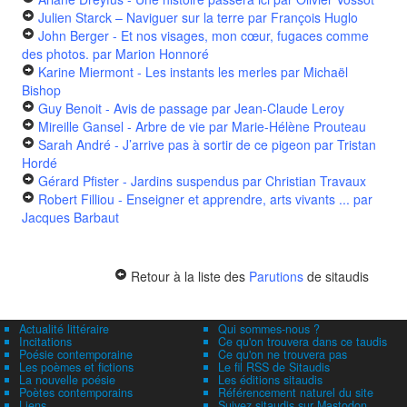
Julien Starck – Naviguer sur la terre
par François Huglo
John Berger - Et nos visages, mon cœur, fugaces comme
des photos.
par Marion Honnoré
Karine Miermont - Les instants les merles
par Michaël
Bishop
Guy Benoit - Avis de passage
par Jean-Claude Leroy
Mireille Gansel - Arbre de vie
par Marie-Hélène Prouteau
Sarah André - J’arrive pas à sortir de ce pigeon
par Tristan
Hordé
Gérard Pfister - Jardins suspendus
par Christian Travaux
Robert Filliou - Enseigner et apprendre, arts vivants ...
par
Jacques Barbaut
Retour à la liste des
Parutions
de sitaudis
Actualité littéraire
Qui sommes-nous ?
Incitations
Ce qu'on trouvera dans ce taudis
Poésie contemporaine
Ce qu'on ne trouvera pas
Les poèmes et fictions
Le fil RSS de Sitaudis
La nouvelle poésie
Les éditions sitaudis
Poètes contemporains
Référencement naturel du site
Liens
Suivez sitaudis sur Mastodon