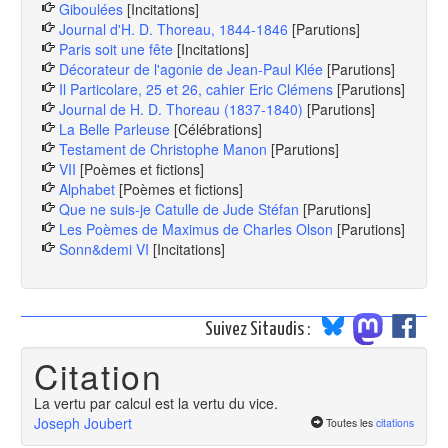
Giboulées
[Incitations]
Journal d'H. D. Thoreau, 1844-1846
[Parutions]
Paris soit une fête
[Incitations]
Décorateur de l'agonie de Jean-Paul Klée
[Parutions]
Il Particolare, 25 et 26, cahier Eric Clémens
[Parutions]
Journal de H. D. Thoreau (1837-1840)
[Parutions]
La Belle Parleuse
[Célébrations]
Testament de Christophe Manon
[Parutions]
VII
[Poèmes et fictions]
Alphabet
[Poèmes et fictions]
Que ne suis-je Catulle de Jude Stéfan
[Parutions]
Les Poèmes de Maximus de Charles Olson
[Parutions]
Sonn&demi VI
[Incitations]
Suivez Sitaudis :
Citation
La vertu par calcul est la vertu du vice.
Joseph Joubert
Toutes les
citations