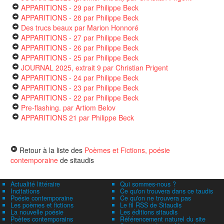
APPARITIONS - 29
par Philippe Beck
APPARITIONS - 28
par Philippe Beck
Des trucs beaux
par Marion Honnoré
APPARITIONS - 27
par Philippe Beck
APPARITIONS - 26
par Philippe Beck
APPARITIONS - 25
par Philippe Beck
JOURNAL 2025, extrait 9
par Christian Prigent
APPARITIONS - 24
par Philippe Beck
APPARITIONS - 23
par Philippe Beck
APPARITIONS - 22
par Philippe Beck
Pre-flashing.
par Artiom Belov
APPARITIONS 21
par Philippe Beck
Retour à la liste des
Poèmes et Fictions, poésie
contemporaine
de sitaudis
Actualité littéraire
Qui sommes-nous ?
Incitations
Ce qu'on trouvera dans ce taudis
Poésie contemporaine
Ce qu'on ne trouvera pas
Les poèmes et fictions
Le fil RSS de Sitaudis
La nouvelle poésie
Les éditions sitaudis
Poètes contemporains
Référencement naturel du site