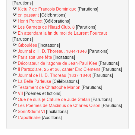
[Parutions]
Kietu ? de Francois Dominique
[Parutions]
en passant
[Célébrations]
Henri Poncet
[Célébrations]
Les Carnets de l'Iliazd Club, 8
[Parutions]
En attendant la fin du moi de Laurent Fourcaut
[Parutions]
Giboulées
[Incitations]
Journal d'H. D. Thoreau, 1844-1846
[Parutions]
Paris soit une fête
[Incitations]
Décorateur de l'agonie de Jean-Paul Klée
[Parutions]
Il Particolare, 25 et 26, cahier Eric Clémens
[Parutions]
Journal de H. D. Thoreau (1837-1840)
[Parutions]
La Belle Parleuse
[Célébrations]
Testament de Christophe Manon
[Parutions]
VII
[Poèmes et fictions]
Que ne suis-je Catulle de Jude Stéfan
[Parutions]
Les Poèmes de Maximus de Charles Olson
[Parutions]
Sonn&demi VI
[Incitations]
L'apollinaire
[Auditions]