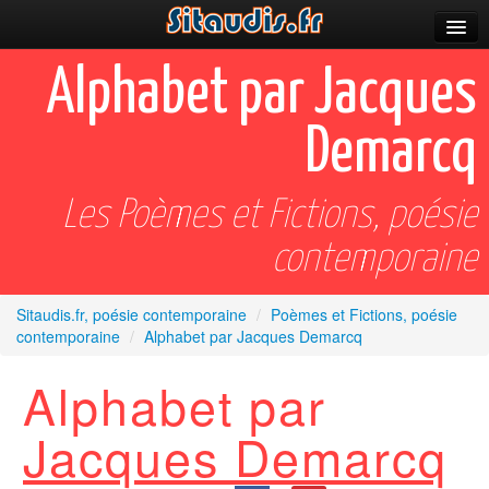
Parutions
Alphabet par Jacques
Incitations
Demarcq
Poèmes et fictions
Apparitions
Les Poèmes et Fictions, poésie
Auteurs & poètes
contemporaine
Célébrations
Sitaudis.fr, poésie contemporaine
/
Poèmes et Fictions, poésie
contemporaine
/
Alphabet par Jacques Demarcq
Prescriptions
Alphabet par
Plus
Jacques Demarcq