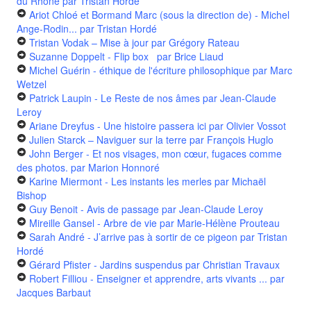
du Rhône
par Tristan Hordé
Ariot Chloé et Bormand Marc (sous la direction de) - Michel
Ange-Rodin...
par Tristan Hordé
Tristan Vodak – Mise à jour
par Grégory Rateau
Suzanne Doppelt - Flip box
par Brice Liaud
Michel Guérin - éthique de l'écriture philosophique
par Marc
Wetzel
Patrick Laupin - Le Reste de nos âmes
par Jean-Claude
Leroy
Ariane Dreyfus - Une histoire passera ici
par Olivier Vossot
Julien Starck – Naviguer sur la terre
par François Huglo
John Berger - Et nos visages, mon cœur, fugaces comme
des photos.
par Marion Honnoré
Karine Miermont - Les instants les merles
par Michaël
Bishop
Guy Benoit - Avis de passage
par Jean-Claude Leroy
Mireille Gansel - Arbre de vie
par Marie-Hélène Prouteau
Sarah André - J’arrive pas à sortir de ce pigeon
par Tristan
Hordé
Gérard Pfister - Jardins suspendus
par Christian Travaux
Robert Filliou - Enseigner et apprendre, arts vivants ...
par
Jacques Barbaut