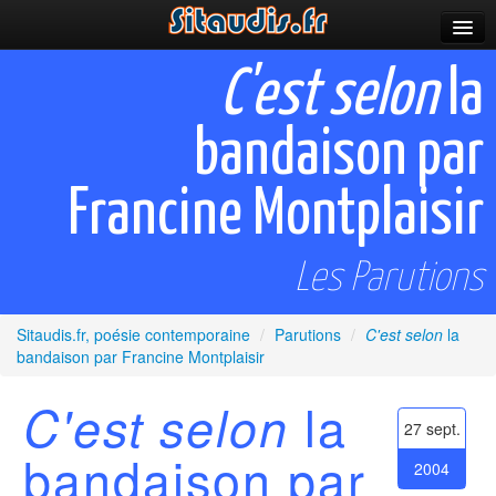
Parutions
C'est selon
la
Incitations
bandaison par
Poèmes et fictions
Francine Montplaisir
Apparitions
Auteurs & poètes
Les Parutions
Célébrations
Sitaudis.fr, poésie contemporaine
/
Parutions
/
C'est selon
la
Prescriptions
bandaison par Francine Montplaisir
Plus
la
C'est selon
27 sept.
bandaison par
2004