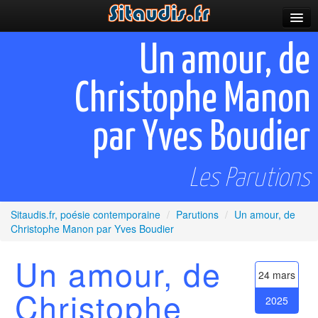
Parutions
Un amour, de
Incitations
Christophe Manon
Poèmes et fictions
par Yves Boudier
Apparitions
Auteurs & poètes
Les Parutions
Célébrations
Sitaudis.fr, poésie contemporaine
/
Parutions
/
Un amour, de
Prescriptions
Christophe Manon par Yves Boudier
Plus
Un amour, de
24 mars
Christophe
2025