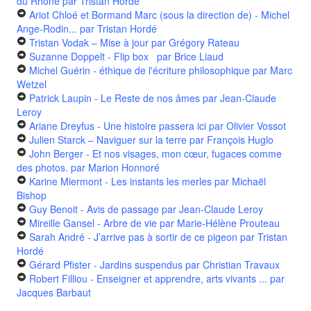
du Rhône
par Tristan Hordé
Ariot Chloé et Bormand Marc (sous la direction de) - Michel
Ange-Rodin...
par Tristan Hordé
Tristan Vodak – Mise à jour
par Grégory Rateau
Suzanne Doppelt - Flip box
par Brice Liaud
Michel Guérin - éthique de l'écriture philosophique
par Marc
Wetzel
Patrick Laupin - Le Reste de nos âmes
par Jean-Claude
Leroy
Ariane Dreyfus - Une histoire passera ici
par Olivier Vossot
Julien Starck – Naviguer sur la terre
par François Huglo
John Berger - Et nos visages, mon cœur, fugaces comme
des photos.
par Marion Honnoré
Karine Miermont - Les instants les merles
par Michaël
Bishop
Guy Benoit - Avis de passage
par Jean-Claude Leroy
Mireille Gansel - Arbre de vie
par Marie-Hélène Prouteau
Sarah André - J’arrive pas à sortir de ce pigeon
par Tristan
Hordé
Gérard Pfister - Jardins suspendus
par Christian Travaux
Robert Filliou - Enseigner et apprendre, arts vivants ...
par
Jacques Barbaut