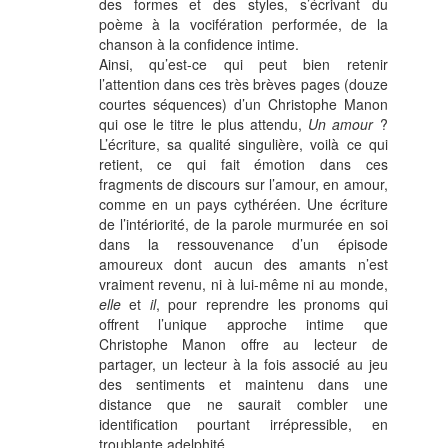
des formes et des styles, s’écrivant du
poème à la vocifération performée, de la
chanson à la confidence intime.
Ainsi, qu’est-ce qui peut bien retenir
l’attention dans ces très brèves pages (douze
courtes séquences) d’un Christophe Manon
qui ose le titre le plus attendu,
Un amour
?
L’écriture, sa qualité singulière, voilà ce qui
retient, ce qui fait émotion dans ces
fragments de discours sur l’amour, en amour,
comme en un pays cythéréen. Une écriture
de l’intériorité, de la parole murmurée en soi
dans la ressouvenance d’un épisode
amoureux dont aucun des amants n’est
vraiment revenu, ni à lui-même ni au monde,
elle
et
il
, pour reprendre les pronoms qui
offrent l’unique approche intime que
Christophe Manon offre au lecteur de
partager, un lecteur à la fois associé au jeu
des sentiments et maintenu dans une
distance que ne saurait combler une
identification pourtant irrépressible, en
troublante adelphité.