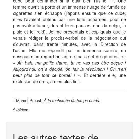
cube pour demander si là était bien l’usine ***. Une
femme ouvrit la porte et un immense nuage de fumée de
cigarettes s’en échappa (j’appris ensuite que ce cube,
elles l’avaient obtenu par une lutte acharnée, pour ne
pas avoir à fumer, durant leurs pauses, dans la neige, la
pluie et le froid). Je me présentais et expliquais que je
venais rédiger le procès-verbal de la négociation qui
s’ouvrait, dans trente minutes, avec la Direction de
l’usine. Elle me répondit par un immense sourire, en
dessous d’un regard brillant de malice et de générosité :
«
Ah bah, ma petite dame, tu ne vas pas être déçue !
Aujourd’hui, on a décidé, on fait la révolution ! On n’en
peut plus de tout ce bordel !
». Et derrière elle, une
explosion de rires, à n’en plus finir.
1
Marcel Proust,
À la recherche
du temps perdu
.
2
Ibidem.
Les autres textes de