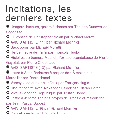
Incitations, les
derniers textes
Usagers, lecteurs, gibiers à drones
par Thomas Dunoyer de
Segonzac
L'Odyssée de Christopher Nolan
par Michaël Moretti
AVIS D'ARTISTE (11)
par Richard Monnier
Backrooms
par Michaël Moretti
Hergé, nègre de Tintin
par François Huglo
Histoires de Samora Mâchel : l’extase scandaleuse de Pierre
Guyotat.
par Pierre Chopinaud
AVIS D'ARTISTE (10)
par Richard Monnier
Lettre à Anne Barbusse à propos de " À moins que
Marseille"
par Denis Hamel
Vercey « lecteur » de Jaffeux
par François Huglo
Une rencontre avec Alexander Calder
par Tristan Hordé
Vive la Seconde République
par Tristan Hordé
Lettre à Jérôme Thélot à propos de "Poésie et malédiction....
par Jean-Pascal Dubost
AVIS D'ARTISTE (9)
par Richard Monnier
Cancel poésie
par François Huglo