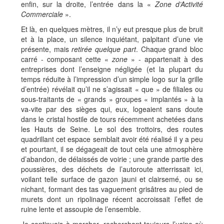
enfin, sur la droite, l’entrée dans la «
Zone d’Activité
Commerciale
».
Et là, en quelques mètres, il n’y eut presque plus de bruit
et à la place, un silence inquiétant, palpitant d’une vie
présente, mais
retirée quelque part
. Chaque grand bloc
carré - composant cette «
zone
» - appartenait à des
entreprises dont l’enseigne négligée (et la plupart du
temps réduite à l’impression d’un simple logo sur la grille
d’entrée) révélait qu’il ne s’agissait « que » de filiales ou
sous-traitants de « grands » groupes « implantés » à la
va-vite par des sièges qui, eux, logeaient sans doute
dans le cristal hostile de tours récemment achetées dans
les Hauts de Seine. Le sol des trottoirs, des routes
quadrillant cet espace semblait avoir été réalisé il y a peu
et pourtant, il se dégageait de tout cela une atmosphère
d’abandon, de délaissés de voirie ; une grande partie des
poussières, des déchets de l’autoroute atterrissait ici,
voilant telle surface de gazon jauni et clairsemé, ou se
nichant, formant des tas vaguement grisâtres au pied de
murets dont un ripolinage récent accroissait l’effet de
ruine lente et assoupie de l’ensemble.