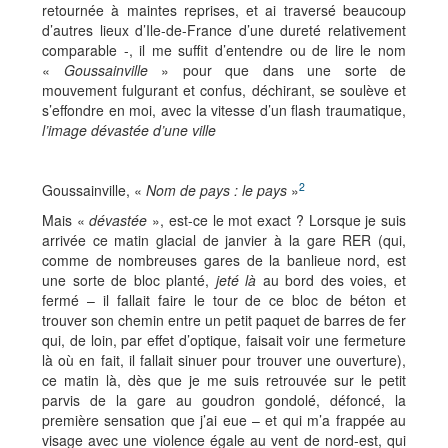
retournée à maintes reprises, et ai traversé beaucoup
d’autres lieux d’Ile-de-France d’une dureté relativement
comparable -, il me suffit d’entendre ou de lire le nom
«
Goussainville
» pour que dans une sorte de
mouvement fulgurant et confus, déchirant, se soulève et
s’effondre en moi, avec la vitesse d’un flash traumatique,
l’image dévastée d’une ville
2
Goussainville, «
Nom de pays : le pays
»
Mais «
dévastée
», est-ce le mot exact ? Lorsque je suis
arrivée ce matin glacial de janvier à la gare RER (qui,
comme de nombreuses gares de la banlieue nord, est
une sorte de bloc planté,
jeté là
au bord des voies, et
fermé – il fallait faire le tour de ce bloc de béton et
trouver son chemin entre un petit paquet de barres de fer
qui, de loin, par effet d’optique, faisait voir une fermeture
là où en fait, il fallait sinuer pour trouver une ouverture),
ce matin là, dès que je me suis retrouvée sur le petit
parvis de la gare au goudron gondolé, défoncé, la
première sensation que j’ai eue – et qui m’a frappée au
visage avec une violence égale au vent de nord-est, qui