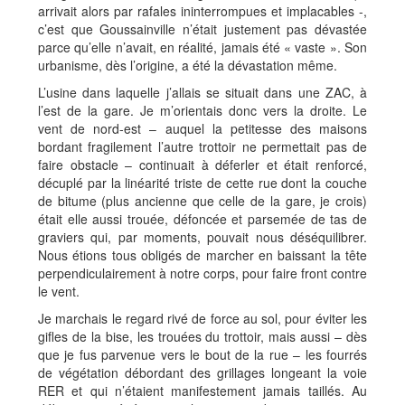
arrivait alors par rafales ininterrompues et implacables -,
c’est que Goussainville n’était justement pas dévastée
parce qu’elle n’avait, en réalité, jamais été « vaste ». Son
urbanisme, dès l’origine, a été la dévastation même.
L’usine dans laquelle j’allais se situait dans une ZAC, à
l’est de la gare. Je m’orientais donc vers la droite. Le
vent de nord-est – auquel la petitesse des maisons
bordant fragilement l’autre trottoir ne permettait pas de
faire obstacle – continuait à déferler et était renforcé,
décuplé par la linéarité triste de cette rue dont la couche
de bitume (plus ancienne que celle de la gare, je crois)
était elle aussi trouée, défoncée et parsemée de tas de
graviers qui, par moments, pouvait nous déséquilibrer.
Nous étions tous obligés de marcher en baissant la tête
perpendiculairement à notre corps, pour faire front contre
le vent.
Je marchais le regard rivé de force au sol, pour éviter les
gifles de la bise, les trouées du trottoir, mais aussi – dès
que je fus parvenue vers le bout de la rue – les fourrés
de végétation débordant des grillages longeant la voie
RER et qui n’étaient manifestement jamais taillés. Au