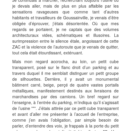
Je continuais à marcher, recherchant toujours l’usine où
je devais aller, mais de plus en plus affaiblie par les
sensations ravageuses que comme tant d’autres
habitants et travailleurs de Goussainville, je venais d’être
obligée d’éprouver, j’étais désorientée. Où que mes
regards se portaient, je ne captais que des volumes
architecturaux vides, schématiques et illusoires. La
surimpression entre le silence étale, angoissant de cette
ZAC et la violence de l’autoroute que je venais de quitter,
tout cela était étourdissant, exténuant.
Mais mon regard accrocha, au loin, un petit cube
transparent, posé sur le flanc droit d’un parking et au
travers duquel il me semblait distinguer un petit groupe
de silhouettes. Derrière, il y avait un monumental
bâtiment carré, beige, perçé de quatre vastes portails
métalliques, manifestement destinés aux livraisons de
marchandises par des camions. Un bref regard sur
l’enseigne, à l’entrée du parking, m’indiqua qu’il s’agissait
de l’usine ***. J’étais attirée par ce petit cube transparent
et avant d’aller me présenter à l’accueil de l’entreprise,
comme j’en avais l’obligation, par simple besoin de
parler, d’entendre des voix, je frappais à la porte du petit