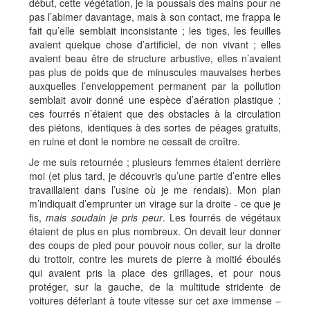
début, cette végétation, je la poussais des mains pour ne
pas l’abimer davantage, mais à son contact, me frappa le
fait qu’elle semblait inconsistante ; les tiges, les feuilles
avaient quelque chose d’artificiel, de non vivant ; elles
avaient beau être de structure arbustive, elles n’avaient
pas plus de poids que de minuscules mauvaises herbes
auxquelles l’enveloppement permanent par la pollution
semblait avoir donné une espèce d’aération plastique ;
ces fourrés n’étaient que des obstacles à la circulation
des piétons, identiques à des sortes de péages gratuits,
en ruine et dont le nombre ne cessait de croître.
Je me suis retournée ; plusieurs femmes étaient derrière
moi (et plus tard, je découvris qu’une partie d’entre elles
travaillaient dans l’usine où je me rendais). Mon plan
m’indiquait d’emprunter un virage sur la droite - ce que je
fis,
mais soudain je pris peur
. Les fourrés de végétaux
étaient de plus en plus nombreux. On devait leur donner
des coups de pied pour pouvoir nous coller, sur la droite
du trottoir, contre les murets de pierre à moitié éboulés
qui avaient pris la place des grillages, et pour nous
protéger, sur la gauche, de la multitude stridente de
voitures déferlant à toute vitesse sur cet axe immense –