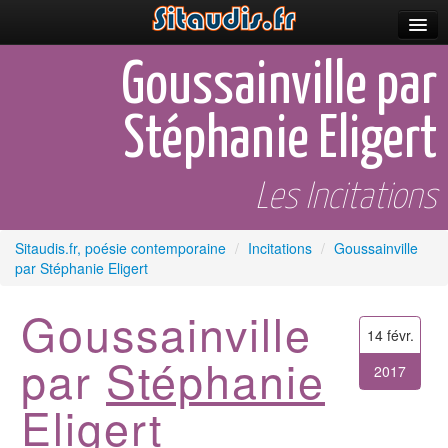
Parutions
Goussainville par
Incitations
Stéphanie Eligert
Poèmes et fictions
Apparitions
Les Incitations
Auteurs & poètes
Sitaudis.fr, poésie contemporaine
/
Incitations
/
Goussainville
par Stéphanie Eligert
Célébrations
Prescriptions
Goussainville
14 févr.
Plus
par
Stéphanie
2017
Eligert