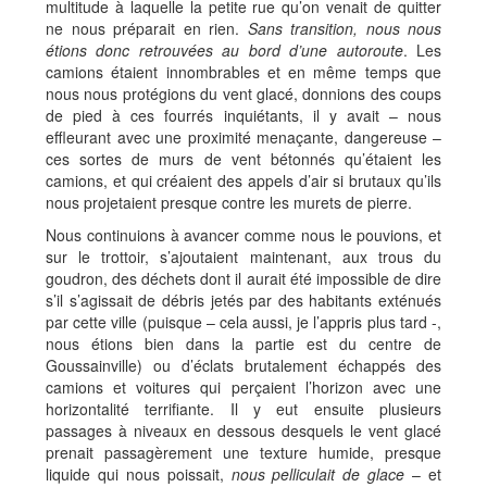
multitude à laquelle la petite rue qu’on venait de quitter
ne nous préparait en rien.
Sans transition, nous nous
étions donc retrouvées au bord d’une autoroute
. Les
camions étaient innombrables et en même temps que
nous nous protégions du vent glacé, donnions des coups
de pied à ces fourrés inquiétants, il y avait – nous
effleurant avec une proximité menaçante, dangereuse –
ces sortes de murs de vent bétonnés qu’étaient les
camions, et qui créaient des appels d’air si brutaux qu’ils
nous projetaient presque contre les murets de pierre.
Nous continuions à avancer comme nous le pouvions, et
sur le trottoir, s’ajoutaient maintenant, aux trous du
goudron, des déchets dont il aurait été impossible de dire
s’il s’agissait de débris jetés par des habitants exténués
par cette ville (puisque – cela aussi, je l’appris plus tard -,
nous étions bien dans la partie est du centre de
Goussainville) ou d’éclats brutalement échappés des
camions et voitures qui perçaient l’horizon avec une
horizontalité terrifiante. Il y eut ensuite plusieurs
passages à niveaux en dessous desquels le vent glacé
prenait passagèrement une texture humide, presque
liquide qui nous poissait,
nous pelliculait de glace
– et