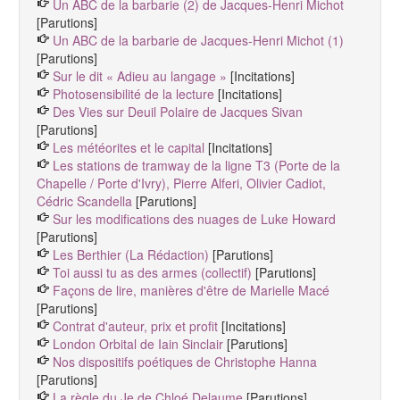
Un ABC de la barbarie (2) de Jacques-Henri Michot
[Parutions]
Un ABC de la barbarie de Jacques-Henri Michot (1)
[Parutions]
Sur le dit « Adieu au langage »
[Incitations]
Photosensibilité de la lecture
[Incitations]
Des Vies sur Deuil Polaire de Jacques Sivan
[Parutions]
Les météorites et le capital
[Incitations]
Les stations de tramway de la ligne T3 (Porte de la
Chapelle / Porte d'Ivry), Pierre Alferi, Olivier Cadiot,
Cédric Scandella
[Parutions]
Sur les modifications des nuages de Luke Howard
[Parutions]
Les Berthier (La Rédaction)
[Parutions]
Toi aussi tu as des armes (collectif)
[Parutions]
Façons de lire, manières d'être de Marielle Macé
[Parutions]
Contrat d'auteur, prix et profit
[Incitations]
London Orbital de Iain Sinclair
[Parutions]
Nos dispositifs poétiques de Christophe Hanna
[Parutions]
La règle du Je de Chloé Delaume
[Parutions]