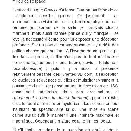
milieu de l’espace.
Il est certain que
Gravity
d’Alfonso Cuaron participe de ce
tremblement sensible général. Or justement – au
lendemain de la vision de ce film, troublée, physiquement
remuée (en sortant de la salle, je n’arrivais plus à
marcher), mais aussi hantée par ce qui y manque -, se
lève la nécessité d’écrire pour lui opposer une déception
profonde. Sur un plan cinématographique, il y a déjà des
petites choses qui ennuient. A l’inverse de ce qu’on a pu
lire dans la presse, le film n’est pas du tout minimaliste
(le scénario, au bout d’une heure, devient totalement
rocambolesque) ; puis il y a aussi la présence
relativement pesante des lunettes 3D dont, à l’exception
de quelques séquences où elles démultiplient vraiment la
puissance du film (je pense surtout à l’explosion de l’ISS,
absolument admirable, dans son architecture, et
l’étagement arriéré
du démembrement
), pour le reste,
elles tendent à lui nuire en hystérisant les scènes, en leur
insufflant du spectaculaire là où une mise en scène
calme aurait suffi à maintenir une intensité maximale et
magnifique. Cependant, malgré cela, le film est beau.
Et s’il l’est – au delà de la question du deuil et de la