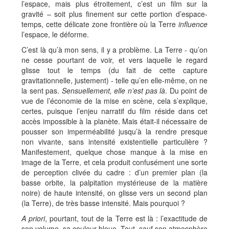
l’espace, mais plus étroitement, c’est un film sur la
gravité – soit plus finement sur cette portion d’espace-
temps, cette délicate zone frontière où la Terre
influence
l’espace, le déforme.
C’est là qu’à mon sens, il y a problème. La Terre - qu’on
ne cesse pourtant de voir, et vers laquelle le regard
glisse tout le temps (du fait de cette capture
gravitationnelle, justement) - telle qu’en elle-même, on ne
la sent pas.
Sensuellement, elle n’est pas là
. Du point de
vue de l’économie de la mise en scène, cela s’explique,
certes, puisque l’enjeu narratif du film réside dans cet
accès impossible à la planète. Mais était-il nécessaire de
pousser son imperméabilité jusqu’à la rendre presque
non vivante, sans intensité existentielle particulière ?
Manifestement, quelque chose manque à la mise en
image de la Terre, et cela produit confusément une sorte
de perception clivée du cadre : d’un premier plan (la
basse orbite, la palpitation mystérieuse de la matière
noire) de haute intensité, on glisse vers un second plan
(la Terre), de très basse intensité. Mais pourquoi ?
A priori
, pourtant, tout de la Terre est là : l’exactitude de
son volume, sa couleur bleue. Tout, sauf son atmosphère