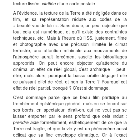
texture lissée,
vitrifiée
d’une carte postale
A l’évidence, la texture de la Terre a été négligée dans ce
film, et sa représentation réduite aux codes de la
« beauté vue de loin ». Sans doute, on peut objecter que
tout cela est numérique, et qu’il existe des contraintes
techniques, etc. Mais à l’heure où l’ISS, justement, filme
et photographie avec une précision illimitée le climat
terrestre, une attention minimale aux mouvements de
l’atmosphère aurait forcément suscité les bidouillages
appropriés. On peut encore objecter qu’attendre du
cinéma un effet de réel global, c’est archaïque – peut-
être, mais alors, pourquoi la basse orbite dégage-t-elle
ce puissant effet de réel, et non la Terre ? Pourquoi cet
effet de réel partiel, tronqué ? C’est si dommage.
C’est dommage parce que ce beau film participe au
tremblement épistémique général, mais en se tenant sur
ses bords, en spectateur, dirait-on, qui ne veut pas se
laisser emporter par le sens profond que cela induit :
prendre acte
formellement, esthétiquement de ce que la
Terre est fragile, et que la vie y est un phénomène aussi
délicat que sa fine enveloppe climatique. Or à l’exact