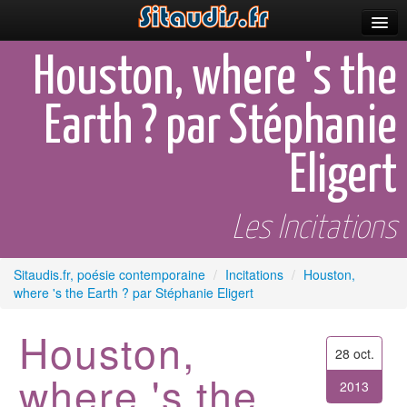
Parutions
Houston, where 's the
Incitations
Earth ? par Stéphanie
Poèmes et fictions
Eligert
Apparitions
Auteurs & poètes
Les Incitations
Célébrations
Sitaudis.fr, poésie contemporaine
/
Incitations
/
Houston,
Prescriptions
where 's the Earth ? par Stéphanie Eligert
Plus
Houston,
28 oct.
where 's the
2013