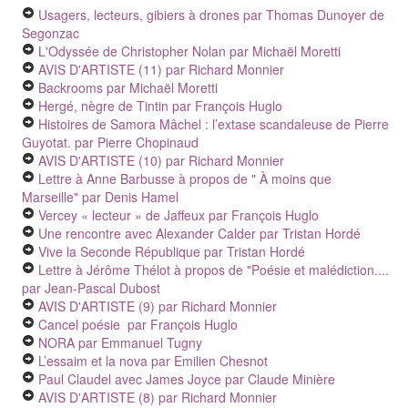
Usagers, lecteurs, gibiers à drones
par Thomas Dunoyer de
Segonzac
L'Odyssée de Christopher Nolan
par Michaël Moretti
AVIS D'ARTISTE (11)
par Richard Monnier
Backrooms
par Michaël Moretti
Hergé, nègre de Tintin
par François Huglo
Histoires de Samora Mâchel : l’extase scandaleuse de Pierre
Guyotat.
par Pierre Chopinaud
AVIS D'ARTISTE (10)
par Richard Monnier
Lettre à Anne Barbusse à propos de " À moins que
Marseille"
par Denis Hamel
Vercey « lecteur » de Jaffeux
par François Huglo
Une rencontre avec Alexander Calder
par Tristan Hordé
Vive la Seconde République
par Tristan Hordé
Lettre à Jérôme Thélot à propos de "Poésie et malédiction....
par Jean-Pascal Dubost
AVIS D'ARTISTE (9)
par Richard Monnier
Cancel poésie
par François Huglo
NORA
par Emmanuel Tugny
L’essaim et la nova
par Emilien Chesnot
Paul Claudel avec James Joyce
par Claude Minière
AVIS D'ARTISTE (8)
par Richard Monnier