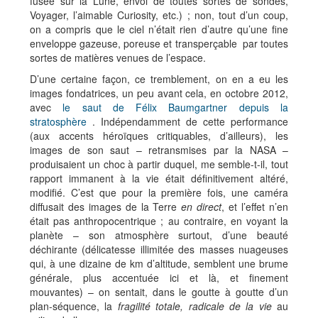
fusée sur la Lune, envoi de toutes sortes de sondes,
Voyager, l’aimable Curiosity, etc.) ; non, tout d’un coup,
on a compris que le ciel n’était rien d’autre qu’une fine
enveloppe gazeuse, poreuse et transperçable par toutes
sortes de matières venues de l’espace.
D’une certaine façon, ce tremblement, on en a eu les
images fondatrices, un peu avant cela, en octobre 2012,
avec
le saut de Félix Baumgartner depuis la
stratosphère
. Indépendamment de cette performance
(aux accents héroïques critiquables, d’ailleurs), les
images de son saut – retransmises par la NASA –
produisaient un choc à partir duquel, me semble-t-il, tout
rapport immanent à la vie était définitivement altéré,
modifié. C’est que pour la première fois, une caméra
diffusait des images de la Terre
en direct
, et l’effet n’en
était pas anthropocentrique ; au contraire, en voyant la
planète – son atmosphère surtout, d’une beauté
déchirante (délicatesse illimitée des masses nuageuses
qui, à une dizaine de km d’altitude, semblent une brume
générale, plus accentuée ici et là, et finement
mouvantes) – on sentait, dans le goutte à goutte d’un
plan-séquence, la
fragilité totale, radicale
de la vie
au