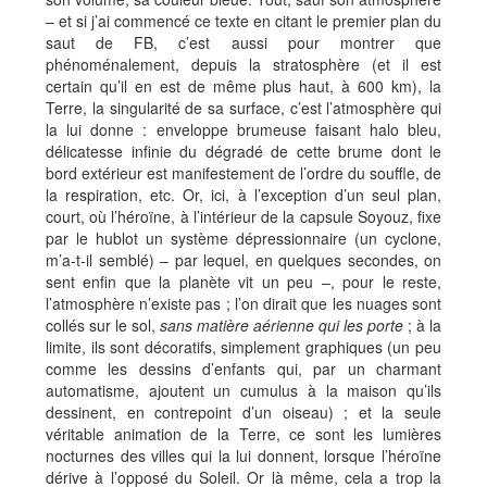
– et si j’ai commencé ce texte en citant le premier plan du
saut de FB, c’est aussi pour montrer que
phénoménalement, depuis la stratosphère (et il est
certain qu’il en est de même plus haut, à 600 km), la
Terre, la singularité de sa surface, c’est l’atmosphère qui
la lui donne : enveloppe brumeuse faisant halo bleu,
délicatesse infinie du dégradé de cette brume dont le
bord extérieur est manifestement de l’ordre du souffle, de
la respiration, etc. Or, ici, à l’exception d’un seul plan,
court, où l’héroïne, à l’intérieur de la capsule Soyouz, fixe
par le hublot un système dépressionnaire (un cyclone,
m’a-t-il semblé) – par lequel, en quelques secondes, on
sent enfin que la planète vit un peu –, pour le reste,
l’atmosphère n’existe pas ; l’on dirait que les nuages sont
collés sur le sol,
sans matière aérienne
qui les porte
; à la
limite, ils sont décoratifs, simplement graphiques (un peu
comme les dessins d’enfants qui, par un charmant
automatisme, ajoutent un cumulus à la maison qu’ils
dessinent, en contrepoint d’un oiseau) ; et la seule
véritable animation de la Terre, ce sont les lumières
nocturnes des villes qui la lui donnent, lorsque l’héroïne
dérive à l’opposé du Soleil. Or là même, cela a trop la