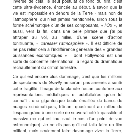
inverse de cela, le seul postulat de fond du film, c’est
cette ultra-évidence, énoncée au début, à savoir que la
vie est impossible en dehors de la Terre - mais non de
l’atmosphère, qui n’est jamais mentionnée, sinon sous la
forme schématique d’un de ses composants, «
l’O2
», et
aussi, vers la fin, dans une belle phrase que j’ai pu
attraper au vol, au milieu d’une scène d’action
tonitruante, «
caresser l’atmosphère
». Il est difficile de
ne pas relier cela à l’indifférence générale des « grandes
puissances économiques » - dont Hollywood est une
sorte de concentré international– à l’égard du dramatique
réchauffement du climat terrestre.
Ce qui est encore plus dommage, c’est que les millions
de spectateurs de
Gravity
ne seront pas amenés à sentir
cette fragilité, l’image de la planète restant conforme aux
représentations médiatiques et publicitaires qu’on lui
connaît : une gigantesque boule émaillée de bancs de
nuages schématiques, trônant quasiment au milieu de
l’espace grâce à une sorte de souveraineté impassible et
massive (ce qui est tout sauf le cas, d’un point de vue
astronomique). Je ne dis pas qu’il eut fallu faire un film
militant, mais seulement faire davantage vivre la Terre,