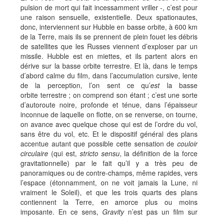
pulsion de mort qui fait incessamment vriller -, c’est pour
une raison sensuelle, existentielle. Deux spationautes,
donc, interviennent sur Hubble en basse orbite, à 600 km
de la Terre, mais ils se prennent de plein fouet les débris
de satellites que les Russes viennent d’exploser par un
missile. Hubble est en miettes, et ils partent alors en
dérive sur la basse orbite terrestre. Et là, dans le temps
d’abord calme du film, dans l’accumulation cursive, lente
de la perception, l’on sent ce qu’
est
la basse
orbite terrestre ; on comprend son étant ; c’est une sorte
d’autoroute noire, profonde et ténue, dans l’épaisseur
inconnue de laquelle on flotte, on se renverse, on tourne,
on avance avec quelque chose qui est de l’ordre du vol,
sans être du vol, etc. Et le dispositif général des plans
accentue autant que possible cette sensation de
couloir
circulaire
(qui est,
stricto sensu
, la définition de la force
gravitationnelle) par le fait qu’il y a très peu de
panoramiques ou de contre-champs, même rapides, vers
l’espace (étonnamment, on ne voit jamais la Lune, ni
vraiment le Soleil), et que les trois quarts des plans
contiennent la Terre, en amorce plus ou moins
imposante. En ce sens,
Gravity
n’est pas un film sur