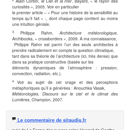
Alain Corbin,
le Ciel et la mer
, Bayard, « le rayon des
curiosités », 2005. Voir en particulier
le premier article – « Pour une histoire de la sensibilité au
temps qu’il fait » -, dont chaque page contient au moins
une intuition géniale.
3
Philippe Rahm,
Architecture météorologique
,
Archibooks, « crossborders », 2009. A ma connaissance,
Philippe Rahm est parmi l’un des seuls architectes à
prendre radicalement en compte la question climatique,
tant dans sa théorie de l’architecture (ici, très dense) que
dans sa pratique constructive (basée sur les
éléments dynamiques de l’atmosphère : pression,
convection, radiation, etc.).
4
Voir au sujet de cet orage et des perceptions
métaphoriques qu’il a générées : Anouchka Vasak,
Météorologies, Discours sur le ciel et le climat des
Lumières
, Champion, 2007.
Le commentaire de sitaudis.fr