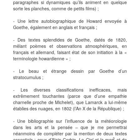
paragraphes si dynamiques qu’ils animent en quelque
sorte les planches, comme de petits films) ;
- Une lettre autobiographique de Howard envoyée à
Goethe, également en anglais et français ;
- Des textes splendides de Goethe, datés de 1820,
mêlant poèmes et observations atmosphériques, en
français et allemand, faisant état de son initiation à la «
terminologie howardienne » ;
- Le beau et étrange dessin par Goethe d’un
stratocumulus ;
- Les diverses classifications inefficaces, mais
extrêmement touchantes (parce que d’une empathie
charnelle proche de Michelet), que Lamarck a lui-même
établies des nuages, en 1802 (l’An X de la République) ;
- Une bibliographie sur l’influence de la météorologie
dans les arts et la pensée – que je me permettrai
néanmoins de compléter par la mention de deux textes
2
essentiels : ceux d’Alain Corbin,
Le Ciel et la mer
et de