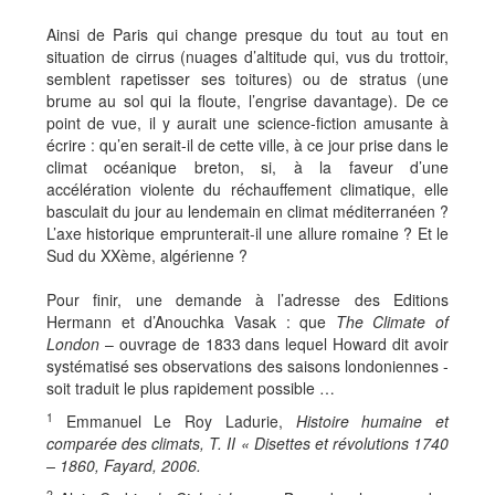
Ainsi de Paris qui change presque du tout au tout en
situation de cirrus (nuages d’altitude qui, vus du trottoir,
semblent rapetisser ses toitures) ou de stratus (une
brume au sol qui la floute, l’engrise davantage). De ce
point de vue, il y aurait une science-fiction amusante à
écrire : qu’en serait-il de cette ville, à ce jour prise dans le
climat océanique breton, si, à la faveur d’une
accélération violente du réchauffement climatique, elle
basculait du jour au lendemain en climat méditerranéen ?
L’axe historique emprunterait-il une allure romaine ? Et le
Sud du XXème, algérienne ?
Pour finir, une demande à l’adresse des Editions
Hermann et d’Anouchka Vasak : que
The Climate of
London
– ouvrage de 1833 dans lequel Howard dit avoir
systématisé ses observations des saisons londoniennes -
soit traduit le plus rapidement possible …
1
Emmanuel Le Roy Ladurie,
Histoire humaine et
comparée des climats, T. II « Disettes et révolutions 1740
– 1860, Fayard, 2006.
2