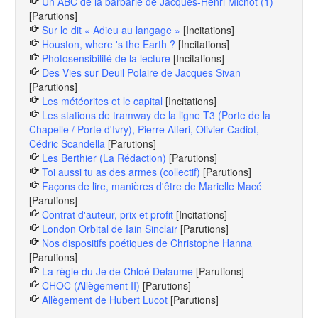
Un ABC de la barbarie de Jacques-Henri Michot (1)
[Parutions]
Sur le dit « Adieu au langage »
[Incitations]
Houston, where 's the Earth ?
[Incitations]
Photosensibilité de la lecture
[Incitations]
Des Vies sur Deuil Polaire de Jacques Sivan
[Parutions]
Les météorites et le capital
[Incitations]
Les stations de tramway de la ligne T3 (Porte de la
Chapelle / Porte d'Ivry), Pierre Alferi, Olivier Cadiot,
Cédric Scandella
[Parutions]
Les Berthier (La Rédaction)
[Parutions]
Toi aussi tu as des armes (collectif)
[Parutions]
Façons de lire, manières d'être de Marielle Macé
[Parutions]
Contrat d'auteur, prix et profit
[Incitations]
London Orbital de Iain Sinclair
[Parutions]
Nos dispositifs poétiques de Christophe Hanna
[Parutions]
La règle du Je de Chloé Delaume
[Parutions]
CHOC (Allègement II)
[Parutions]
Allègement de Hubert Lucot
[Parutions]