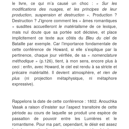
le livre, ce qui m’a causé un choc :
« Sur les
modifications des nuages, et les principes de leur
production, suspension et destruction »
. Production ?
Destruction ? J’ignore comment les « âmes romantiques
» susdites accueilleront
le matérialisme
de ce lexique,
mais nul doute que sa portée soit décisive, et place
implicitement ce texte aux côtés du
Bleu du ciel
de
Bataille par exemple. Car l’importance fondamentale de
cette conférence de Howard, si elle s’explique par la
pertinence, chaque jour vérifiée, de sa
« nomenclature
méthodique »
(p.126), tient, à mon sens, encore plus à
ceci : enfin, avec Howard, le ciel est rendu à sa stricte et
précaire matérialité. Il devient atmosphère,
et rien de
plus
(ni projection métaphysique, ni métaphore
expressive).
Rappelons la date de cette conférence : 1802. Anouchka
Vasak a raison d’insister sur l’aspect transitoire de cette
période au cours de laquelle se produit une espèce de
passation de pouvoir entre les Lumières et le
romantisme. Pour ma part, cependant, le désir est assez