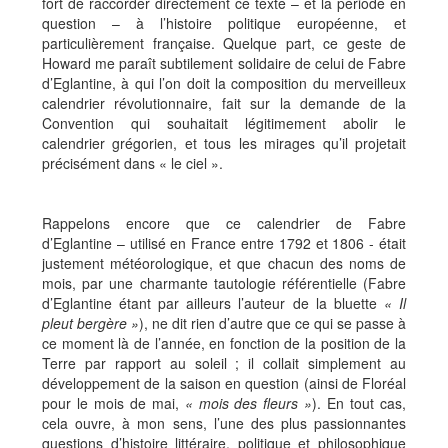
fort de raccorder directement ce texte – et la période en
question – à l’histoire politique européenne, et
particulièrement française. Quelque part, ce geste de
Howard me paraît subtilement solidaire de celui de Fabre
d’Eglantine, à qui l’on doit la composition du merveilleux
calendrier révolutionnaire, fait sur la demande de la
Convention qui souhaitait légitimement abolir le
calendrier grégorien, et tous les mirages qu’il projetait
précisément dans « le ciel ».
Rappelons encore que ce calendrier de Fabre
d’Eglantine – utilisé en France entre 1792 et 1806 - était
justement météorologique, et que chacun des noms de
mois, par une charmante tautologie référentielle (Fabre
d’Eglantine étant par ailleurs l’auteur de la bluette
« Il
pleut bergère »
), ne dit rien d’autre que ce qui se passe à
ce moment là de l’année, en fonction de la position de la
Terre par rapport au soleil ; il collait simplement au
développement de la saison en question (ainsi de Floréal
pour le mois de mai,
« mois des fleurs »
). En tout cas,
cela ouvre, à mon sens, l’une des plus passionnantes
questions d’histoire littéraire, politique et philosophique