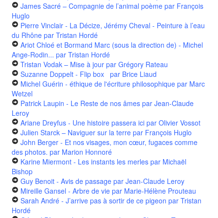
James Sacré – Compagnie de l’animal poème
par François
Huglo
Pierre Vinclair - La Décize, Jérémy Cheval - Peinture à l’eau
du Rhône
par Tristan Hordé
Ariot Chloé et Bormand Marc (sous la direction de) - Michel
Ange-Rodin...
par Tristan Hordé
Tristan Vodak – Mise à jour
par Grégory Rateau
Suzanne Doppelt - Flip box
par Brice Liaud
Michel Guérin - éthique de l'écriture philosophique
par Marc
Wetzel
Patrick Laupin - Le Reste de nos âmes
par Jean-Claude
Leroy
Ariane Dreyfus - Une histoire passera ici
par Olivier Vossot
Julien Starck – Naviguer sur la terre
par François Huglo
John Berger - Et nos visages, mon cœur, fugaces comme
des photos.
par Marion Honnoré
Karine Miermont - Les instants les merles
par Michaël
Bishop
Guy Benoit - Avis de passage
par Jean-Claude Leroy
Mireille Gansel - Arbre de vie
par Marie-Hélène Prouteau
Sarah André - J’arrive pas à sortir de ce pigeon
par Tristan
Hordé