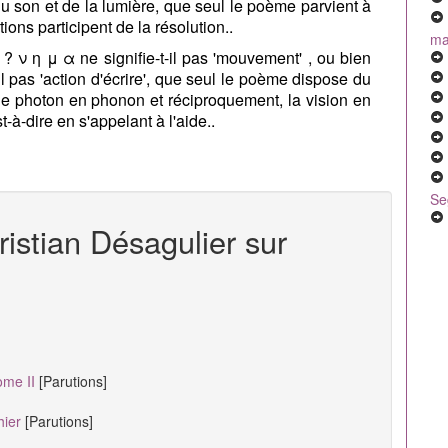
 du son et de la lumière, que seul le poème parvient à
ions participent de la résolution..
mal
? ν η μ α ne signifie-t-il pas 'mouvement' , ou bien
il pas 'action d'écrire', que seul le poème dispose du
 le photon en phonon et réciproquement, la vision en
-à-dire en s'appelant à l'aide..
Se
ristian Désagulier sur
tome II
[Parutions]
thier
[Parutions]