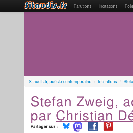
Parutions
Incitations
Poèm
Sitaudis.fr, poésie contemporaine
/
Incitations
/
Stefa
Stefan Zweig, a
par
Christian D
Partager sur :