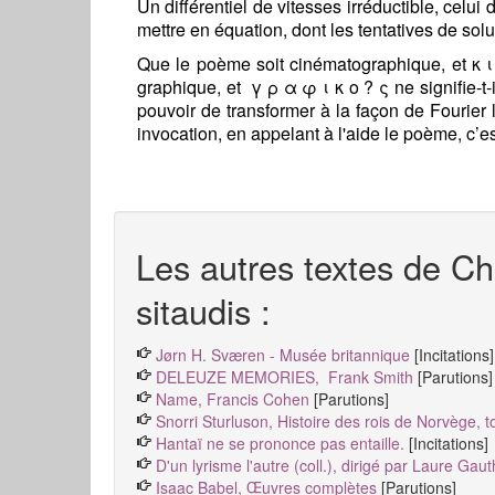
Un différentiel de vitesses irréductible, celui
mettre en équation, dont les tentatives de solut
Que le poème soit cinématographique, et κ ι 
graphique, et γ ρ α φ ι κ ο ? ς ne signifie-t-
pouvoir de transformer à la façon de Fourier
invocation, en appelant à l'aide le poème, c’est
Les autres textes de Ch
sitaudis :
Jørn H. Sværen - Musée britannique
[Incitations]
DELEUZE MEMORIES, Frank Smith
[Parutions]
Name, Francis Cohen
[Parutions]
Snorri Sturluson, Histoire des rois de Norvège, 
Hantaï ne se prononce pas entaille.
[Incitations]
D'un lyrisme l'autre (coll.), dirigé par Laure Gau
Isaac Babel, Œuvres complètes
[Parutions]