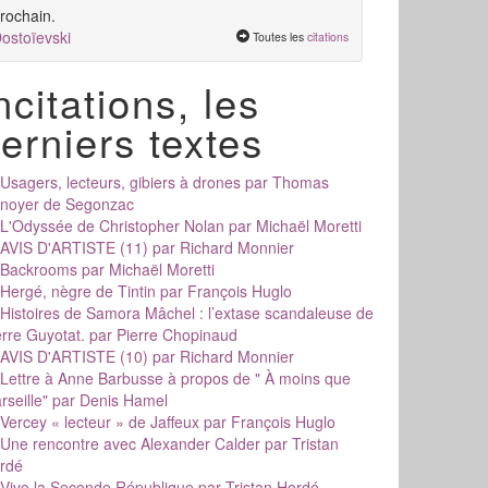
rochain.
ostoïevski
Toutes les
citations
ncitations, les
erniers textes
Usagers, lecteurs, gibiers à drones
par Thomas
noyer de Segonzac
L'Odyssée de Christopher Nolan
par Michaël Moretti
AVIS D'ARTISTE (11)
par Richard Monnier
Backrooms
par Michaël Moretti
Hergé, nègre de Tintin
par François Huglo
Histoires de Samora Mâchel : l’extase scandaleuse de
erre Guyotat.
par Pierre Chopinaud
AVIS D'ARTISTE (10)
par Richard Monnier
Lettre à Anne Barbusse à propos de " À moins que
rseille"
par Denis Hamel
Vercey « lecteur » de Jaffeux
par François Huglo
Une rencontre avec Alexander Calder
par Tristan
rdé
Vive la Seconde République
par Tristan Hordé