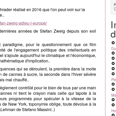
p
D
chrader réalisé en 2016 que l'on peut voir sur la
e..
I
efan-zweig-adieu-l-europe/
d
es dernières années de Stefan Zweig depuis son exil
 paradigme, pour le questionnement que ce film
Du
nanité de l'engagement politique des intellectuels en
l s'ajoute aujourd'hui le climatique et l'économique,
 mathématique d'implication..
quences qui se déroulent, la première dans la moite
on de cannes à sucre, la seconde dans l'hiver sévère
is mal chauffé..
Pi
règlement contrôlé pour le bien de tous par une main
 cannes ni tient le crayon mais celle qui tapote à la
Ma
teurs programmés pour spéculer à la vitesse de la
es de New York, toponymie oblige, toute dévolue à la
s Lehman
de Stefano Massini..)
Ho