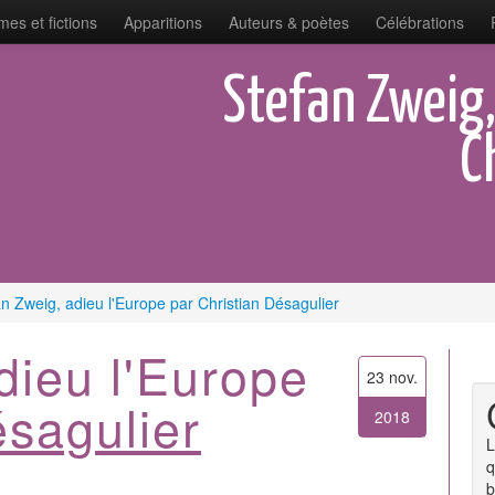
es et fictions
Apparitions
Auteurs & poètes
Célébrations
Stefan Zweig,
C
n Zweig, adieu l'Europe par Christian Désagulier
dieu l'Europe
23 nov.
ésagulier
2018
L
q
b