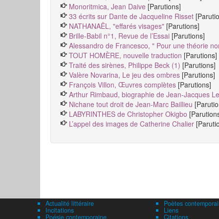
Monoritmica, Jean Daive
[Parutions]
33 écrits sur Dante de Jacqueline Risset
[Paruti
NATHANAËL, "effarés visages"
[Parutions]
Brille-Babil n°1, Revue de l’Essai
[Parutions]
Alessandro de Francesco, " Pour une théorie no
TOUT HOMÈRE, nouvelle traduction
[Parutions]
Traité des sirènes, Philippe Beck (1)
[Parutions]
Valère Novarina, Le jeu des ombres
[Parutions]
François Villon, Œuvres complètes
[Parutions]
Arthur Rimbaud, biographie de Jean-Jacques Lef
Nichane tout droit de Jean-Marc Baillieu
[Parutio
LABYRINTHES de Christopher Okigbo
[Parution
L’appel des images de Catherine Chalier
[Paruti
Actualité littéraire
Poètes contemporai
Incitations
Liens
Poésie contemporaine
Citations