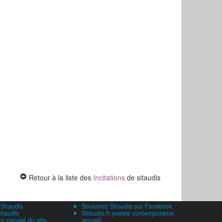
Retour à la liste des
Incitations
de sitaudis
 Sitaudis
Soutenez Sitaudis sur Facebook
itaudis
Sitaudis.fr poésie contemporaine,
 naturel du site
accueil