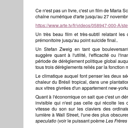
Ce n'est pas un livre, c'est un film de Maria S
chaîne numérique d'arte jusqu'au 27 novembr
https://www.arte.tv/fr/videos/058947-000-A/st
Un très beau film et très-subtil relatant l
prémonitoire jusqu'au point suicide final..
Un Stefan Zweig en tant que bouleversant
suggère quant à l'utilité, l'efficacité ou l'i
période de dérèglement politique global auque
tous trois dérèglements reliés par la fonction
Le climatique auquel font penser les deux sé
chaleur du Brésil tropical, dans une plantati
aux vitres givrées d'un appartement new-yorka
Quant à l'économique on sait que c'est un dé
invisible qui n'est pas celle qui récolte les
vitesse du son sur les claviers des ordina
lumière à Wall Street, l'une des plus obscur
speculatio
(voir le puissant poème
Les Frère