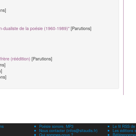
ons]
n-dualiste de la poésie (1960-1989)"
[Parutions]
rère (réédition)
[Parutions]
ns]
s]
ons]
ns
Poésie sonore, MP3
Le fil RSS de
Nous contacter (infos@sitaudis.fr)
Les éditions s
Qui sommes-nous ?
Référencement