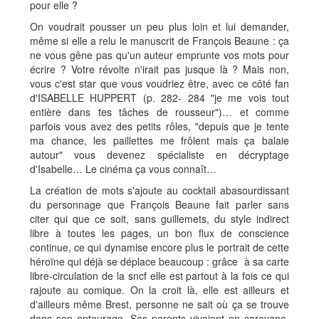
pour elle ?
On voudrait pousser un peu plus loin et lui demander,
même si elle a relu le manuscrit de François Beaune : ça
ne vous gêne pas qu'un auteur emprunte vos mots pour
écrire ? Votre révolte n'irait pas jusque là ? Mais non,
vous c'est star que vous voudriez être, avec ce côté fan
d'ISABELLE HUPPERT (p. 282- 284 "je me vois tout
entière dans tes tâches de rousseur")… et comme
parfois vous avez des petits rôles, "depuis que je tente
ma chance, les paillettes me frôlent mais ça balaie
autour" vous devenez spécialiste en décryptage
d'Isabelle… Le cinéma ça vous connaît…
La création de mots s'ajoute au cocktail abasourdissant
du personnage que François Beaune fait parler sans
citer qui que ce soit, sans guillemets, du style indirect
libre à toutes les pages, un bon flux de conscience
continue, ce qui dynamise encore plus le portrait de cette
héroïne qui déjà se déplace beaucoup : grâce à sa carte
libre-circulation de la sncf elle est partout à la fois ce qui
rajoute au comique. On la croit là, elle est ailleurs et
d'ailleurs même Brest, personne ne sait où ça se trouve
dans son entourage. Ses parents vivaient en caravane.