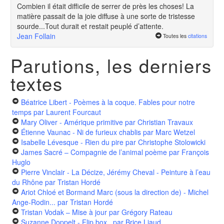
Combien il était difficile de serrer de près les choses! La
matière passait de la joie diffuse à une sorte de tristesse
sourde...Tout durait et restait peuplé d’attente.
Jean Follain
Toutes les
citations
Parutions, les derniers
textes
Béatrice Libert - Poèmes à la coque. Fables pour notre
temps
par Laurent Fourcaut
Mary Oliver - Amérique primitive
par Christian Travaux
Étienne Vaunac - Ni de furieux chablis
par Marc Wetzel
Isabelle Lévesque - Rien du pire
par Christophe Stolowicki
James Sacré – Compagnie de l’animal poème
par François
Huglo
Pierre Vinclair - La Décize, Jérémy Cheval - Peinture à l’eau
du Rhône
par Tristan Hordé
Ariot Chloé et Bormand Marc (sous la direction de) - Michel
Ange-Rodin...
par Tristan Hordé
Tristan Vodak – Mise à jour
par Grégory Rateau
Suzanne Doppelt - Flip box
par Brice Liaud