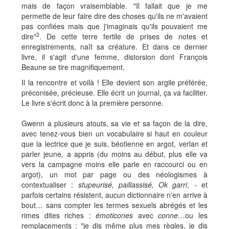
mais de façon vraisemblable. "Il fallait que je me
permette de leur faire dire des choses qu'ils ne m'avaient
pas confiées mais que j'imaginais qu'ils pouvaient me
2
dire"
. De cette terre fertile de prises de notes et
enregistrements, naît sa créature. Et dans ce dernier
livre, il s'agit d'une femme, distorsion dont François
Beaune se tire magnifiquement.
Il la rencontre et voilà ! Elle devient son argile préférée,
préconisée, précieuse. Elle écrit un journal, ça va faciliter.
Le livre s'écrit donc à la première personne.
Gwenn a plusieurs atouts, sa vie et sa façon de la dire,
avec tenez-vous bien un vocabulaire si haut en couleur
que la lectrice que je suis, béotienne en argot, verlan et
parler jeune, a appris (du moins au début, plus elle va
vers la campagne moins elle parle en raccourci ou en
argot), un mot par page ou des néologismes à
contextualiser :
stupeurisé, paillassisé, Ok garri
, - et
parfois certains résistent, aucun dictionnaire n'en arrive à
bout… sans compter les termes sexuels abrégés et les
rimes dites riches :
émoticones
avec
conne
…ou les
remplacements : "je dis même plus mes règles, je dis