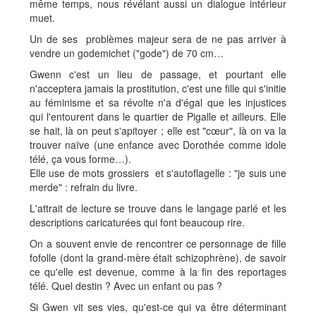
même temps, nous révélant aussi un dialogue intérieur
muet.
Un de ses problèmes majeur sera de ne pas arriver à
vendre un godemichet ("gode") de 70 cm…
Gwenn c'est un lieu de passage, et pourtant elle
n'acceptera jamais la prostitution, c'est une fille qui s'initie
au féminisme et sa révolte n'a d'égal que les injustices
qui l'entourent dans le quartier de Pigalle et ailleurs. Elle
se hait, là on peut s'apitoyer ; elle est "cœur", là on va la
trouver naïve (une enfance avec Dorothée comme idole
télé, ça vous forme…).
Elle use de mots grossiers et s'autoflagelle : "je suis une
merde" : refrain du livre.
L'attrait de lecture se trouve dans le langage parlé et les
descriptions caricaturées qui font beaucoup rire.
On a souvent envie de rencontrer ce personnage de fille
fofolle (dont la grand-mère était schizophrène), de savoir
ce qu'elle est devenue, comme à la fin des reportages
télé. Quel destin ? Avec un enfant ou pas ?
Si Gwen vit ses vies, qu'est-ce qui va être déterminant