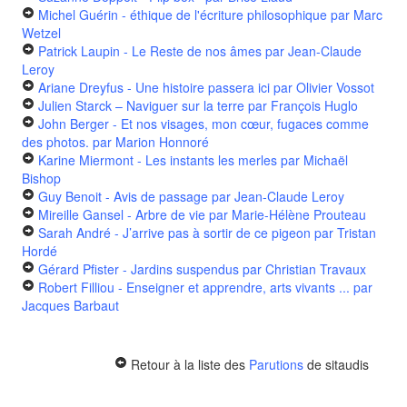
Michel Guérin - éthique de l'écriture philosophique
par Marc
Wetzel
Patrick Laupin - Le Reste de nos âmes
par Jean-Claude
Leroy
Ariane Dreyfus - Une histoire passera ici
par Olivier Vossot
Julien Starck – Naviguer sur la terre
par François Huglo
John Berger - Et nos visages, mon cœur, fugaces comme
des photos.
par Marion Honnoré
Karine Miermont - Les instants les merles
par Michaël
Bishop
Guy Benoit - Avis de passage
par Jean-Claude Leroy
Mireille Gansel - Arbre de vie
par Marie-Hélène Prouteau
Sarah André - J’arrive pas à sortir de ce pigeon
par Tristan
Hordé
Gérard Pfister - Jardins suspendus
par Christian Travaux
Robert Filliou - Enseigner et apprendre, arts vivants ...
par
Jacques Barbaut
Retour à la liste des
Parutions
de sitaudis