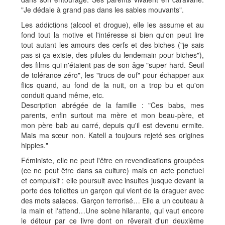
"Je dédale à grand pas dans les sables mouvants".
Les addictions (alcool et drogue), elle les assume et au
fond tout la motive et l'intéresse si bien qu'on peut lire
tout autant les amours des cerfs et des biches ("je sais
pas si ça existe, des pilules du lendemain pour biches"),
des films qui n'étaient pas de son âge "super hard. Seuil
de tolérance zéro", les "trucs de ouf" pour échapper aux
flics quand, au fond de la nuit, on a trop bu et qu'on
conduit quand même, etc.
Description abrégée de la famille : "Ces babs, mes
parents, enfin surtout ma mère et mon beau-père, et
mon père bab au carré, depuis qu'il est devenu ermite.
Mais ma sœur non. Katell a toujours rejeté ses origines
hippies."
Féministe, elle ne peut l'être en revendications groupées
(ce ne peut être dans sa culture) mais en acte ponctuel
et compulsif : elle poursuit avec insultes jusque devant la
porte des toilettes un garçon qui vient de la draguer avec
des mots salaces. Garçon terrorisé… Elle a un couteau à
la main et l'attend…Une scène hilarante, qui vaut encore
le détour par ce livre dont on rêverait d'un deuxième