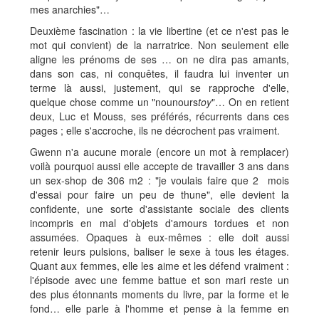
mes anarchies"…
Deuxième fascination : la vie libertine (et ce n'est pas le
mot qui convient) de la narratrice. Non seulement elle
aligne les prénoms de ses … on ne dira pas amants,
dans son cas, ni conquêtes, il faudra lui inventer un
terme là aussi, justement, qui se rapproche d'elle,
quelque chose comme un "nounours
toy
"… On en retient
deux, Luc et Mouss, ses préférés, récurrents dans ces
pages ; elle s'accroche, ils ne décrochent pas vraiment.
Gwenn n'a aucune morale (encore un mot à remplacer)
voilà pourquoi aussi elle accepte de travailler 3 ans dans
un sex-shop de 306 m2 : "je voulais faire que 2 mois
d'essai pour faire un peu de thune", elle devient la
confidente, une sorte d'assistante sociale des clients
incompris en mal d'objets d'amours tordues et non
assumées. Opaques à eux-mêmes : elle doit aussi
retenir leurs pulsions, baliser le sexe à tous les étages.
Quant aux femmes, elle les aime et les défend vraiment :
l'épisode avec une femme battue et son mari reste un
des plus étonnants moments du livre, par la forme et le
fond… elle parle à l'homme et pense à la femme en