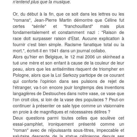
n'entend plus que la musique.
Or, du début à la fin, que ce soit dans les lettres ou les
"romans", Jean-Pierre Martin démontre que Céline fut
certes "sénile" et "franchouillard" mais plus
fondamentalement et constamment nazi : "Raison de
race doit surpasser raison d'Etat. Aucune explication à
fournir c'est bien simple. Racisme fanatique total ou la
mort.", écrivit-il en 1941 dans un journal collabo.
Alors qu'hier en Belgique, le 12 mai 2006 un skinhead a
tué une mère et son enfant à cause de la couleur de leur
peau, alors que les antisémites risquent de triompher en
Pologne, alors que la Loi Sarkozy participe de ce courant
qui conforte l'opinion dans ses pulsions de rejet de
l'étranger, va-t-on encore jouir longtemps des inventions
langagières de Destouches dans notre vase, ce vase que
l'on croit clos, si loin de la vase des populaces ? Peut-on
continuer à présenter ce sale type comme un visionnaire
en proie à de magnifiques et nécessaires délires ?
Deux questions parmi toutes celles que soulève cet
essai-pamphlet, ironiquement présenté comme un
"roman" avec de réjouissants sous-titres, impeccable et
salutaire descente de la statue célinienne depuis ses