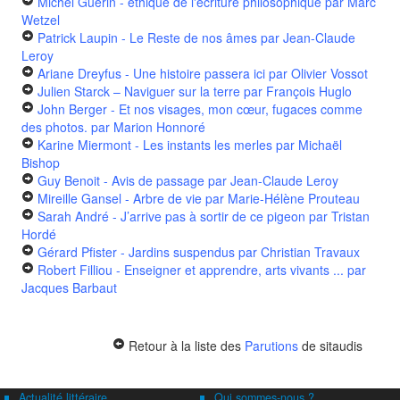
Michel Guérin - éthique de l'écriture philosophique
par Marc
Wetzel
Patrick Laupin - Le Reste de nos âmes
par Jean-Claude
Leroy
Ariane Dreyfus - Une histoire passera ici
par Olivier Vossot
Julien Starck – Naviguer sur la terre
par François Huglo
John Berger - Et nos visages, mon cœur, fugaces comme
des photos.
par Marion Honnoré
Karine Miermont - Les instants les merles
par Michaël
Bishop
Guy Benoit - Avis de passage
par Jean-Claude Leroy
Mireille Gansel - Arbre de vie
par Marie-Hélène Prouteau
Sarah André - J’arrive pas à sortir de ce pigeon
par Tristan
Hordé
Gérard Pfister - Jardins suspendus
par Christian Travaux
Robert Filliou - Enseigner et apprendre, arts vivants ...
par
Jacques Barbaut
Retour à la liste des
Parutions
de sitaudis
Actualité littéraire
Qui sommes-nous ?