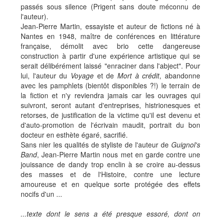
passés sous silence (Prigent sans doute méconnu de
l'auteur).
Jean-Pierre Martin, essayiste et auteur de fictions né à
Nantes en 1948, maître de conférences en littérature
française, démolit avec brio cette dangereuse
construction à partir d'une expérience artistique qui se
serait délibérément laissé "enraciner dans l'abject". Pour
lui, l'auteur du
Voyage
et de
Mort à crédit
, abandonne
avec les pamphlets (bientôt disponibles ?!) le terrain de
la fiction et n'y reviendra jamais car les ouvrages qui
suivront, seront autant d'entreprises, histrionesques et
retorses, de justification de la victime qu'il est devenu et
d'auto-promotion de l'écrivain maudit, portrait du bon
docteur en esthète égaré, sacrifié.
Sans nier les qualités de styliste de l'auteur de
Guignol's
Band
, Jean-Pierre Martin nous met en garde contre une
jouissance de dandy trop enclin à se croire au-dessus
des masses et de l'Histoire, contre une lecture
amoureuse et en quelque sorte protégée des effets
nocifs d'un ...
...texte dont le sens a été presque essoré, dont on