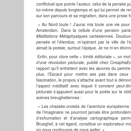
conflictuel que pointe l’auteur, celui de la pensée
lui-même depuis longtemps et qui lui permet de re
sur son parcours et sa migration, dans une prose f
« Au Nord toute ! J’aurai mis toute une vie pour 
Amsterdam. Dans la cellule d’une pension parisie
Méditations Métaphysiques
cartésiennes. Douloure
pensée et l’étendue, m’opérant par la ville de l’es
aimait la poésie, surtout l’épique. Je ne m’en étonn
Enfin, pour clore cette « trinité éditoriale », un mo
d’une révolution picturale
, publié chez CreaphisEd
rapport qu’il entretient avec les œuvres du peintre
plus, l’Escaut pour mettre ses pas dans ceux 
fascination, le propos s’attache avant tout à démon
l’aspect méditatif avec lequel il convient peut-
picturale s’appuient aussi pour le poète sur le c
scènes breugheliennes :
« Les chassés-croisés de l’aventure européenne c
de l’imaginaire ne pourront jamais être profondém
d’exhumation et d’analyse cartographique permet
Brueghel, à cet égard, constitue un explorateur m
où nous continuons de nous agiter. »