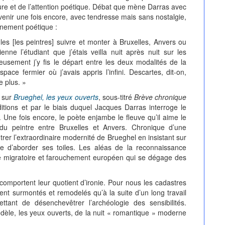
 pure et de l’attention poétique. Débat que mène Darras avec
venir une fois encore, avec tendresse mais sans nostalgie,
inement poétique :
les [les peintres] suivre et monter à Bruxelles, Anvers ou
nne l’étudiant que j’étais veilla nuit après nuit sur les
usement j’y fis le départ entre les deux modalités de la
pace fermier où j’avais appris l’infini. Descartes, dit-on,
e plus. »
t sur
Brueghel, les yeux ouverts
, sous-titré
Brève chronique
itions et par le biais duquel Jacques Darras interroge le
. Une fois encore, le poète enjambe le fleuve qu’il aime le
du peintre entre Bruxelles et Anvers. Chronique d’une
trer l’extraordinaire modernité de Brueghel en insistant sur
être d’aborder ses toiles. Les aléas de la reconnaissance
ôté migratoire et farouchement européen qui se dégage des
omportent leur quotient d’ironie. Pour nous les cadastres
ent surmontés et remodelés qu’à la suite d’un long travail
tant de désenchevêtrer l’archéologie des sensibilités.
odèle, les yeux ouverts, de la nuit « romantique » moderne