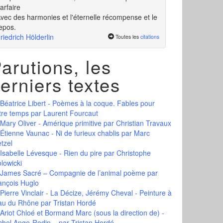
arfaire
vec des harmonies et l'éternelle récompense et le
epos.
riedrich Hölderlin
Toutes les
citations
arutions, les
erniers textes
Béatrice Libert - Poèmes à la coque. Fables pour
tre temps
par Laurent Fourcaut
Mary Oliver - Amérique primitive
par Christian Travaux
Étienne Vaunac - Ni de furieux chablis
par Marc
tzel
Isabelle Lévesque - Rien du pire
par Christophe
olowicki
James Sacré – Compagnie de l’animal poème
par
ançois Huglo
Pierre Vinclair - La Décize, Jérémy Cheval - Peinture à
eau du Rhône
par Tristan Hordé
Ariot Chloé et Bormand Marc (sous la direction de) -
chel Ange-Rodin...
par Tristan Hordé