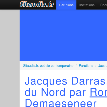
Parutions
Incitations
Poèm
Sitaudis.fr, poésie contemporaine
/
Parutions
/
Jacqu
Jacques Darras,
du Nord par
Ro
Demaeseneer