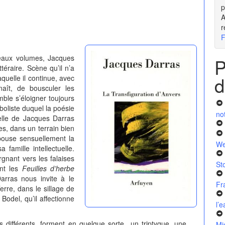
p
A
r
F
veaux volumes, Jacques
P
téraire. Scène qu’il n’a
d
aquelle il continue, avec
naît, de bousculer les
mble s’éloigner toujours
boliste duquel la poésie
no
 celle de Jacques Darras
s, dans un terrain bien
pouse sensuellement la
We
amille intellectuelle.
orgnant vers les falaises
St
nt les
Feuilles d’herbe
arras nous invite à le
Fr
erre, dans le sillage de
Bodel, qu’il affectionne
l’
rs différents, forment en quelque sorte un triptyque, une
Mi