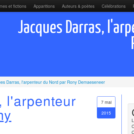
es et fictions
Apparitions
Auteurs & poètes
Célébrations
Jacques Darras, l'ar
es Darras, l'arpenteur du Nord par Rony Demaeseneer
 l'arpenteur
7 mai
ny
2015
L
C
C