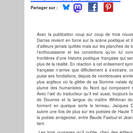
Partager sur :
Avec la publication coup sur coup de trois nou
Darras revient en force sur la scène poétique et lit
d’ailleurs jamais quittée mais sur les planches de l
l’enthousiasme et les convictions qu’on lui con
frontières d’une histoire poétique française qui se
plus de la réalité. En réaction à cet enlisement sym
française n’arrive que difficilement à s’extraire,
puise ses fondations, depuis de nombreuses année
plus argileux où la glèbe de sa Somme natale é
plume des humanistes du Nord qui composent sa f
Avec l’œil du traducteur qu’il est aussi, toujours l
de Douvres et la langue du maître Whitman do
forment en quelque sorte le terreau, Jacques D
suivre une fois de plus sur les poésies de Haute T
la poésie arrageoise, entre Baude Fastoul et Jean 
tant.
Les trois ouvrages qu’il publie, chez des éditeu