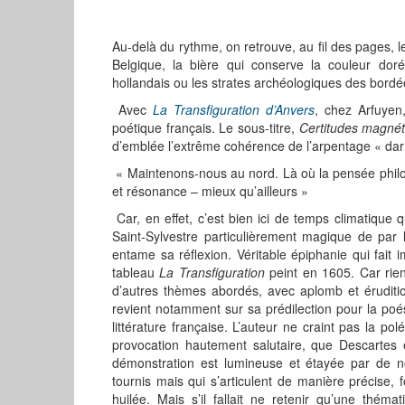
Au-delà du rythme, on retrouve, au fil des pages, le
Belgique, la bière qui conserve la couleur dor
hollandais ou les strates archéologiques des bordée
Avec
La Transfiguration d’Anvers
, chez Arfuyen
poétique français. Le sous-titre,
Certitudes magnét
d’emblée l’extrême cohérence de l’arpentage « dar
« Maintenons-nous au nord. Là où la pensée philo
et résonance – mieux qu’ailleurs »
Car, en effet, c’est bien ici de temps climatique qu
Saint-Sylvestre particulièrement magique de par 
entame sa réflexion. Véritable épiphanie qui fai
tableau
La Transfiguration
peint en 1605. Car rie
d’autres thèmes abordés, avec aplomb et éruditi
revient notamment sur sa prédilection pour la poé
littérature française. L’auteur ne craint pas la p
provocation hautement salutaire, que Descartes e
démonstration est lumineuse et étayée par de no
tournis mais qui s’articulent de manière précise
huilée. Mais s’il fallait ne retenir qu’une thém