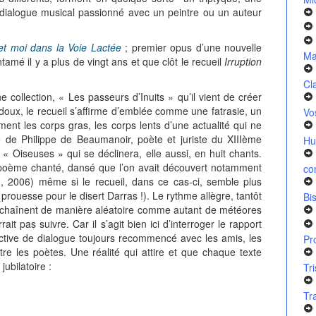
e dialogue musical passionné avec un peintre ou un auteur
 et moi dans la Voie Lactée
; premier opus d’une nouvelle
Ma
tamé il y a plus de vingt ans et que clôt le recueil
Irruption
Cl
 collection, « Les passeurs d’Inuits » qu’il vient de créer
oux, le recueil s’affirme d’emblée comme une fatrasie, un
Vo
ent les corps gras, les corps lents d’une actualité qui ne
de de Philippe de Beaumanoir, poète et juriste du XIIIème
Hu
s « Oiseuses » qui se déclinera, elle aussi, en huit chants.
u poème chanté, dansé que l’on avait découvert notamment
co
, 2006) même si le recueil, dans ce cas-ci, semble plus
rouesse pour le disert Darras !). Le rythme allègre, tantôt
Bi
enchaînent de manière aléatoire comme autant de météores
t pas suivre. Car il s’agit bien ici d’interroger le rapport
ctive de dialogue toujours recommencé avec les amis, les
Pr
re les poètes. Une réalité qui attire et que chaque texte
jubilatoire :
Tr
Tr