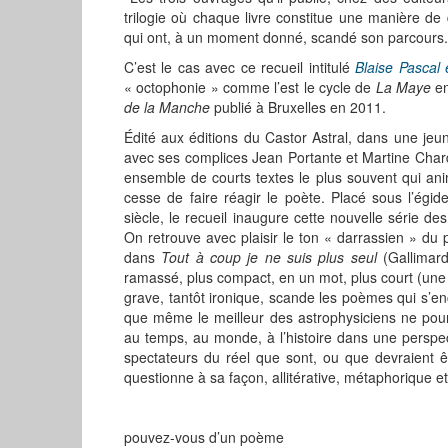
trilogie où chaque livre constitue une manière d
qui ont, à un moment donné, scandé son parcours.
C’est le cas avec ce recueil intitulé
Blaise Pascal
« octophonie » comme l’est le cycle de
La Maye
en
de la Manche
publié à Bruxelles en 2011.
Édité aux éditions du Castor Astral, dans une jeune
avec ses complices Jean Portante et Martine Chard
ensemble de courts textes le plus souvent qui anim
cesse de faire réagir le poète. Placé sous l’égi
siècle, le recueil inaugure cette nouvelle série de
On retrouve avec plaisir le ton « darrassien » d
dans
Tout à coup je ne suis plus seul
(Gallimard
ramassé, plus compact, en un mot, plus court (une p
grave, tantôt ironique, scande les poèmes qui s’
que même le meilleur des astrophysiciens ne pourrai
au temps, au monde, à l’histoire dans une perspe
spectateurs du réel que sont, ou que devraient êt
questionne à sa façon, allitérative, métaphorique et 
pouvez-vous d’un poème