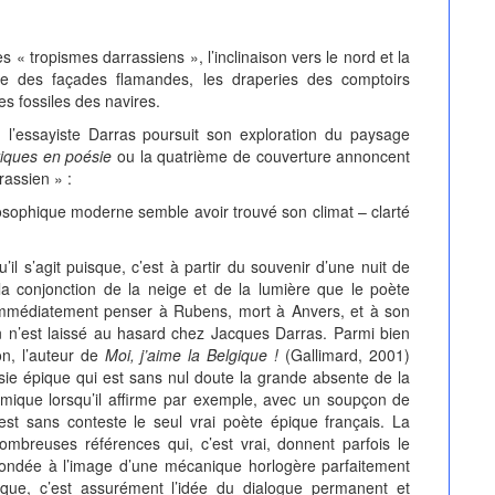
s « tropismes darrassiens », l’inclinaison vers le nord et la
ée des façades flamandes, les draperies des comptoirs
s fossiles des navires.
, l’essayiste Darras poursuit son exploration du paysage
iques en poésie
ou la quatrième de couverture annoncent
rassien » :
sophique moderne semble avoir trouvé son climat – clarté
’il s’agit puisque, c’est à partir du souvenir d’une nuit de
la conjonction de la neige et de la lumière que le poète
t immédiatement penser à Rubens, mort à Anvers, et à son
n n’est laissé au hasard chez Jacques Darras. Parmi bien
on, l’auteur de
Moi, j’aime la Belgique !
(Gallimard, 2001)
sie épique qui est sans nul doute la grande absente de la
olémique lorsqu’il affirme par exemple, avec un soupçon de
st sans conteste le seul vrai poète épique français. La
mbreuses références qui, c’est vrai, donnent parfois le
, fondée à l’image d’une mécanique horlogère parfaitement
atique, c’est assurément l’idée du dialogue permanent et