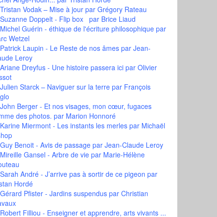
Tristan Vodak – Mise à jour
par Grégory Rateau
Suzanne Doppelt - Flip box
par Brice Liaud
Michel Guérin - éthique de l'écriture philosophique
par
rc Wetzel
Patrick Laupin - Le Reste de nos âmes
par Jean-
aude Leroy
Ariane Dreyfus - Une histoire passera ici
par Olivier
ssot
Julien Starck – Naviguer sur la terre
par François
glo
John Berger - Et nos visages, mon cœur, fugaces
mme des photos.
par Marion Honnoré
Karine Miermont - Les instants les merles
par Michaël
shop
Guy Benoit - Avis de passage
par Jean-Claude Leroy
Mireille Gansel - Arbre de vie
par Marie-Hélène
outeau
Sarah André - J’arrive pas à sortir de ce pigeon
par
istan Hordé
Gérard Pfister - Jardins suspendus
par Christian
avaux
Robert Filliou - Enseigner et apprendre, arts vivants ...