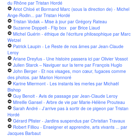
du Rhône
par Tristan Hordé
Ariot Chloé et Bormand Marc (sous la direction de) - Michel
Ange-Rodin...
par Tristan Hordé
Tristan Vodak – Mise à jour
par Grégory Rateau
Suzanne Doppelt - Flip box
par Brice Liaud
Michel Guérin - éthique de l'écriture philosophique
par Marc
Wetzel
Patrick Laupin - Le Reste de nos âmes
par Jean-Claude
Leroy
Ariane Dreyfus - Une histoire passera ici
par Olivier Vossot
Julien Starck – Naviguer sur la terre
par François Huglo
John Berger - Et nos visages, mon cœur, fugaces comme
des photos.
par Marion Honnoré
Karine Miermont - Les instants les merles
par Michaël
Bishop
Guy Benoit - Avis de passage
par Jean-Claude Leroy
Mireille Gansel - Arbre de vie
par Marie-Hélène Prouteau
Sarah André - J’arrive pas à sortir de ce pigeon
par Tristan
Hordé
Gérard Pfister - Jardins suspendus
par Christian Travaux
Robert Filliou - Enseigner et apprendre, arts vivants ...
par
Jacques Barbaut