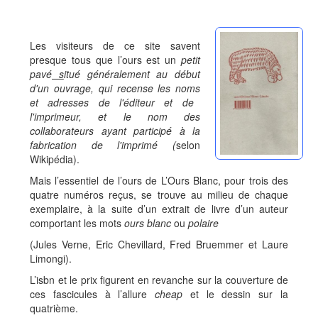
Les visiteurs de ce site savent
presque tous que l’ours est un
petit
pavé
s
itué généralement au début
d'un ouvrage, qui recense les noms
et adresses de l'éditeur et de
l'imprimeur, et le nom des
collaborateurs ayant participé à la
fabrication de l'imprimé (
selon
Wikipédia).
Mais l’essentiel de l’ours de L’Ours Blanc, pour trois des
quatre numéros reçus, se trouve au milieu de chaque
exemplaire, à la suite d’un extrait de livre d’un auteur
comportant les mots
ours blanc
ou
polaire
(Jules Verne, Eric Chevillard, Fred Bruemmer et Laure
Limongi).
L’isbn et le prix figurent en revanche sur la couverture de
ces fascicules à l’allure
cheap
et le dessin sur la
quatrième.