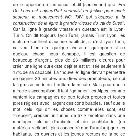
de le rappeler, de l’annoncer et dit (seulement) que “
Erri
De Luca est aujourd’hui poursuivi en justice pour avoir
soutenu le mouvement NO TAV qui s’oppose à la
construction de la ligne à grande vitesse du val de Suse
”.
Car la ligne à grande vitesse en question est la Lyon-
Turin. On dit toujours Lyon-Turin, jamais Turin-Lyon, les
mots ne souffrent d’aucune habitude, si c’est Lyon-Turin,
ça veut bien dire quelque chose et qu’importe si ce
quelque chose nous échappe, il est question de
beaucoup d’argent, plus de 26 milliards d’euros pour
créer une ligne qui existe déjà et est utilisée seulement à
17% de sa capacité. La “nouvelle” ligne devrait permettre
de gagner 30 minutes aux dires des promoteurs, ce qui
fait grosso modo du 1 milliard la minute. Mais pour que le
miracle s’accomplisse, il faut “gommer” les Alpes, comme
vantent les campagnes de pub toutes propres et toutes
jolies réglées avec l’argent des contribuables, sauf que le
mot, celui qui dit les choses comme elles sont, est
“creuser”, creuser un tunnel de 57 kilomètres dans une
montagne pleine d’amiante et de pechblende (un
matériau radioactif plus concentré que l’uranium) que les
habitants, les ouvriers et les jeunes recrues de la police