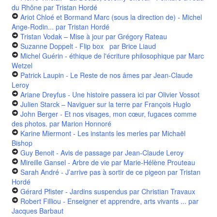
du Rhône
par Tristan Hordé
Ariot Chloé et Bormand Marc (sous la direction de) - Michel
Ange-Rodin...
par Tristan Hordé
Tristan Vodak – Mise à jour
par Grégory Rateau
Suzanne Doppelt - Flip box
par Brice Liaud
Michel Guérin - éthique de l'écriture philosophique
par Marc
Wetzel
Patrick Laupin - Le Reste de nos âmes
par Jean-Claude
Leroy
Ariane Dreyfus - Une histoire passera ici
par Olivier Vossot
Julien Starck – Naviguer sur la terre
par François Huglo
John Berger - Et nos visages, mon cœur, fugaces comme
des photos.
par Marion Honnoré
Karine Miermont - Les instants les merles
par Michaël
Bishop
Guy Benoit - Avis de passage
par Jean-Claude Leroy
Mireille Gansel - Arbre de vie
par Marie-Hélène Prouteau
Sarah André - J’arrive pas à sortir de ce pigeon
par Tristan
Hordé
Gérard Pfister - Jardins suspendus
par Christian Travaux
Robert Filliou - Enseigner et apprendre, arts vivants ...
par
Jacques Barbaut