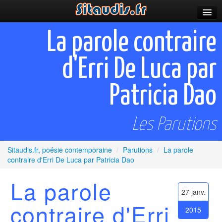
Parutions
La parole contraire
Incitations
d'Erri De Luca par
Poèmes et fictions
Patricia Dao
Apparitions
Auteurs & poètes
Les Parutions
Célébrations
Sitaudis.fr, poésie contemporaine
/
Parutions
/
La parole
Prescriptions
contraire d'Erri De Luca par Patricia Dao
Plus
La parole
27 janv.
contraire d'Erri
2015