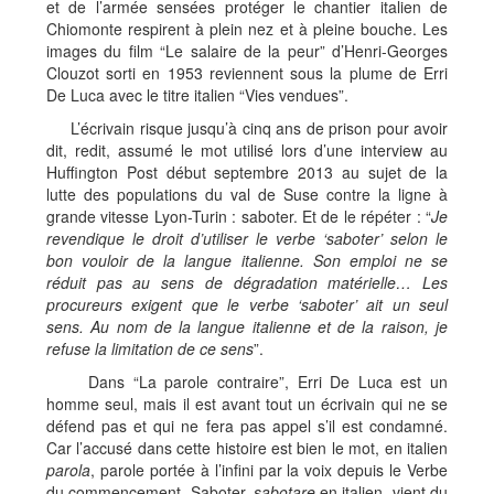
et de l’armée sensées protéger le chantier italien de
Chiomonte respirent à plein nez et à pleine bouche. Les
images du film “Le salaire de la peur” d’Henri-Georges
Clouzot sorti en 1953 reviennent sous la plume de Erri
De Luca avec le titre italien “Vies vendues”.
L’écrivain risque jusqu’à cinq ans de prison pour avoir
dit, redit, assumé le mot utilisé lors d’une interview au
Huffington Post début septembre 2013 au sujet de la
lutte des populations du val de Suse contre la ligne à
grande vitesse Lyon-Turin : saboter. Et de le répéter : “
Je
revendique le droit d’utiliser le verbe ‘saboter’ selon le
bon vouloir de la langue italienne. Son emploi ne se
réduit pas au sens de dégradation matérielle… Les
procureurs exigent que le verbe ‘saboter’ ait un seul
sens. Au nom de la langue italienne et de la raison, je
refuse la limitation de ce sens
”.
Dans “La parole contraire”, Erri De Luca est un
homme seul, mais il est avant tout un écrivain qui ne se
défend pas et qui ne fera pas appel s’il est condamné.
Car l’accusé dans cette histoire est bien le mot, en italien
parola
, parole portée à l’infini par la voix depuis le Verbe
du commencement. Saboter,
sabotare
en italien, vient du