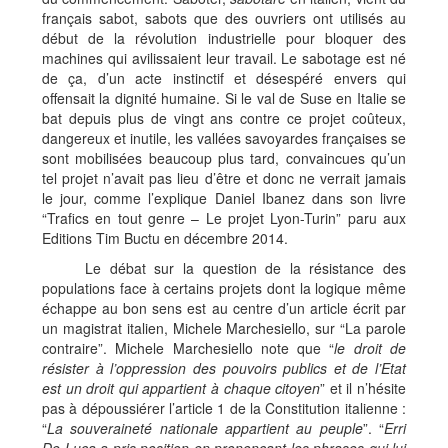
français sabot, sabots que des ouvriers ont utilisés au
début de la révolution industrielle pour bloquer des
machines qui avilissaient leur travail. Le sabotage est né
de ça, d’un acte instinctif et désespéré envers qui
offensait la dignité humaine. Si le val de Suse en Italie se
bat depuis plus de vingt ans contre ce projet coûteux,
dangereux et inutile, les vallées savoyardes françaises se
sont mobilisées beaucoup plus tard, convaincues qu’un
tel projet n’avait pas lieu d’être et donc ne verrait jamais
le jour, comme l’explique Daniel Ibanez dans son livre
“Trafics en tout genre – Le projet Lyon-Turin” paru aux
Editions Tim Buctu en décembre 2014.
Le débat sur la question de la résistance des
populations face à certains projets dont la logique même
échappe au bon sens est au centre d’un article écrit par
un magistrat italien, Michele Marchesiello, sur “La parole
contraire”. Michele Marchesiello note que “
le droit de
résister à l’oppression des pouvoirs publics et de l’Etat
est un droit qui appartient à chaque citoyen
” et il n’hésite
pas à dépoussiérer l’article 1 de la Constitution italienne :
“
La souveraineté nationale appartient au peuple
”. “
Erri