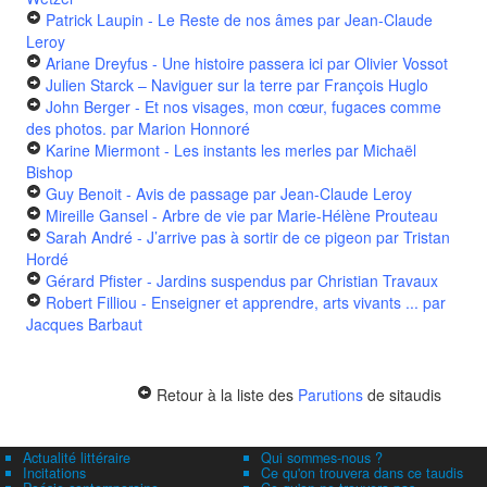
Patrick Laupin - Le Reste de nos âmes
par Jean-Claude
Leroy
Ariane Dreyfus - Une histoire passera ici
par Olivier Vossot
Julien Starck – Naviguer sur la terre
par François Huglo
John Berger - Et nos visages, mon cœur, fugaces comme
des photos.
par Marion Honnoré
Karine Miermont - Les instants les merles
par Michaël
Bishop
Guy Benoit - Avis de passage
par Jean-Claude Leroy
Mireille Gansel - Arbre de vie
par Marie-Hélène Prouteau
Sarah André - J’arrive pas à sortir de ce pigeon
par Tristan
Hordé
Gérard Pfister - Jardins suspendus
par Christian Travaux
Robert Filliou - Enseigner et apprendre, arts vivants ...
par
Jacques Barbaut
Retour à la liste des
Parutions
de sitaudis
Actualité littéraire
Qui sommes-nous ?
Incitations
Ce qu'on trouvera dans ce taudis