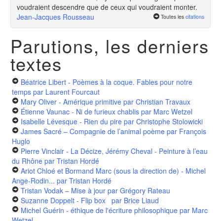
voudraient descendre que de ceux qui voudraient monter.
Jean-Jacques Rousseau
Toutes les
citations
Parutions, les derniers
textes
Béatrice Libert - Poèmes à la coque. Fables pour notre
temps
par Laurent Fourcaut
Mary Oliver - Amérique primitive
par Christian Travaux
Étienne Vaunac - Ni de furieux chablis
par Marc Wetzel
Isabelle Lévesque - Rien du pire
par Christophe Stolowicki
James Sacré – Compagnie de l’animal poème
par François
Huglo
Pierre Vinclair - La Décize, Jérémy Cheval - Peinture à l’eau
du Rhône
par Tristan Hordé
Ariot Chloé et Bormand Marc (sous la direction de) - Michel
Ange-Rodin...
par Tristan Hordé
Tristan Vodak – Mise à jour
par Grégory Rateau
Suzanne Doppelt - Flip box
par Brice Liaud
Michel Guérin - éthique de l'écriture philosophique
par Marc
Wetzel