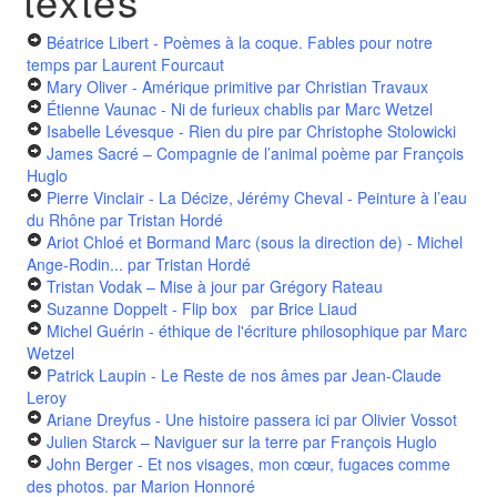
textes
Béatrice Libert - Poèmes à la coque. Fables pour notre
temps
par Laurent Fourcaut
Mary Oliver - Amérique primitive
par Christian Travaux
Étienne Vaunac - Ni de furieux chablis
par Marc Wetzel
Isabelle Lévesque - Rien du pire
par Christophe Stolowicki
James Sacré – Compagnie de l’animal poème
par François
Huglo
Pierre Vinclair - La Décize, Jérémy Cheval - Peinture à l’eau
du Rhône
par Tristan Hordé
Ariot Chloé et Bormand Marc (sous la direction de) - Michel
Ange-Rodin...
par Tristan Hordé
Tristan Vodak – Mise à jour
par Grégory Rateau
Suzanne Doppelt - Flip box
par Brice Liaud
Michel Guérin - éthique de l'écriture philosophique
par Marc
Wetzel
Patrick Laupin - Le Reste de nos âmes
par Jean-Claude
Leroy
Ariane Dreyfus - Une histoire passera ici
par Olivier Vossot
Julien Starck – Naviguer sur la terre
par François Huglo
John Berger - Et nos visages, mon cœur, fugaces comme
des photos.
par Marion Honnoré