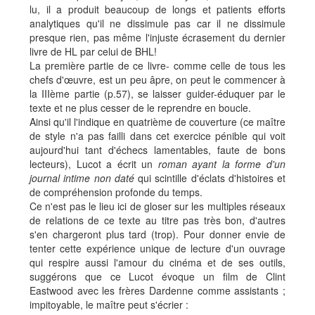
lu, il a produit beaucoup de longs et patients efforts
analytiques qu'il ne dissimule pas car il ne dissimule
presque rien, pas même l'injuste écrasement du dernier
livre de HL par celui de BHL!
La première partie de ce livre- comme celle de tous les
chefs d'œuvre, est un peu âpre, on peut le commencer à
la IIIème partie (p.57), se laisser guider-éduquer par le
texte et ne plus cesser de le reprendre en boucle.
Ainsi qu'il l'indique en quatrième de couverture (ce maître
de style n'a pas failli dans cet exercice pénible qui voit
aujourd'hui tant d'échecs lamentables, faute de bons
lecteurs), Lucot a écrit un
roman ayant la forme d'un
journal intime non daté
qui scintille d'éclats d'histoires et
de compréhension profonde du temps.
Ce n'est pas le lieu ici de gloser sur les multiples réseaux
de relations de ce texte au titre pas très bon, d'autres
s'en chargeront plus tard (trop). Pour donner envie de
tenter cette expérience unique de lecture d'un ouvrage
qui respire aussi l'amour du cinéma et de ses outils,
suggérons que ce Lucot évoque un film de Clint
Eastwood avec les frères Dardenne comme assistants ;
impitoyable, le maître peut s'écrier :