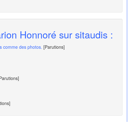
rion Honnoré sur sitaudis :
es comme des photos.
[Parutions]
Parutions]
tions]