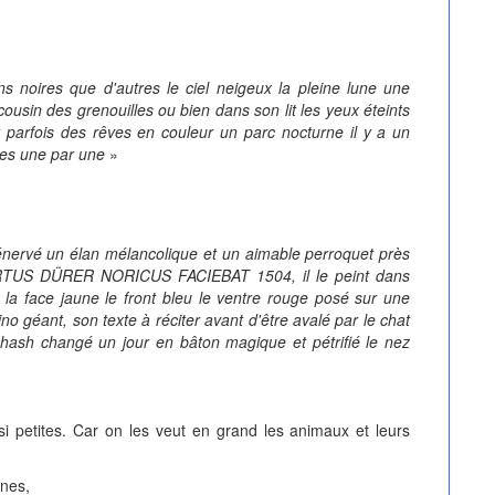
ns noires que d'autres le ciel neigeux la pleine lune une
cousin des grenouilles ou bien dans son lit les yeux éteints
t parfois des rêves en couleur un parc nocturne il y a un
hes une par une
»
énervé un élan mélancolique et un aimable perroquet près
BERTUS DÜRER NORICUS FACIEBAT 1504, il le peint dans
 la face jaune le front bleu le ventre rouge posé sur une
no géant, son texte à réciter avant d'être avalé par le chat
hash changé un jour en bâton magique et pétrifié le nez
i petites. Car on les veut en grand les animaux et leurs
unes,