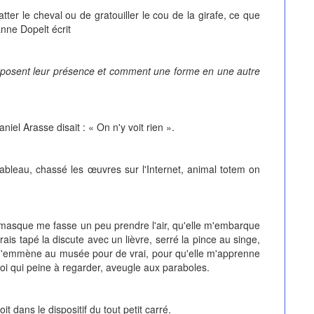
tter le cheval ou de gratouiller le cou de la girafe, ce que
anne Dopelt écrit
mposent leur présence et comment une forme en une autre
iel Arasse disait : « On n'y voit rien ».
 tableau, chassé les œuvres sur l'Internet, animal totem on
masque me fasse un peu prendre l'air, qu'elle m'embarque
ais tapé la discute avec un lièvre, serré la pince au singe,
le m'emmène au musée pour de vrai, pour qu'elle m'apprenne
moi qui peine à regarder, aveugle aux paraboles.
 dans le dispositif du tout petit carré.