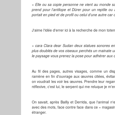
«
Elle ou sa copie personne ne vient au monde s
prend pour l'antilope et Dürer pour un reptile ou 
portait en pied et de profil ou celui d'une autre car
J'aime l'idée d'errer ici à la recherche de mon tote
«
cara Clara dear Sudan deux statues sonores en no
plus doublés de vos oiseaux perchés un mainate un 
le paysage vous prenez la pose pour adhérer aux 
Au fil des pages, autres visages, comme un dispo
ramène en fin d'ouvrage aux œuvres citées, évitant
on voudrait les voir les œuvres. Prendre leur regar
réflexive, c'est lui, le serpent qui me reluque je m'e
On savait, après Bailly et Derrida, que l'animal n
avec des mots, face contre face dans ce « magasin
étranger.