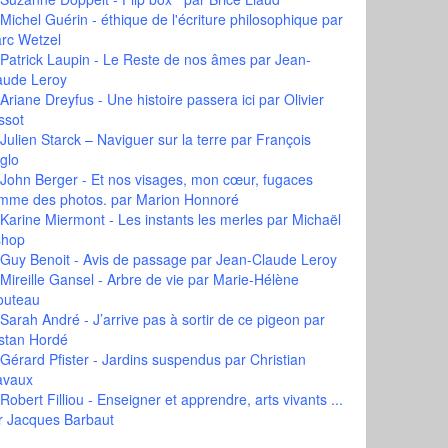
Michel Guérin - éthique de l'écriture philosophique
par
rc Wetzel
Patrick Laupin - Le Reste de nos âmes
par Jean-
aude Leroy
Ariane Dreyfus - Une histoire passera ici
par Olivier
ssot
Julien Starck – Naviguer sur la terre
par François
glo
John Berger - Et nos visages, mon cœur, fugaces
mme des photos.
par Marion Honnoré
Karine Miermont - Les instants les merles
par Michaël
shop
Guy Benoit - Avis de passage
par Jean-Claude Leroy
Mireille Gansel - Arbre de vie
par Marie-Hélène
outeau
Sarah André - J’arrive pas à sortir de ce pigeon
par
istan Hordé
Gérard Pfister - Jardins suspendus
par Christian
avaux
Robert Filliou - Enseigner et apprendre, arts vivants ...
r Jacques Barbaut