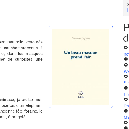
b
H
P
d
e naturelle, entourés
mie cauchemardesque ?
nte, dont les masques
no
net de curiosités, une
We
St
Fr
animaux, je croise mon
inocéros, d'un éléphant,
l’
cienne fête foraine, le
tant, étrangeté.
Mi