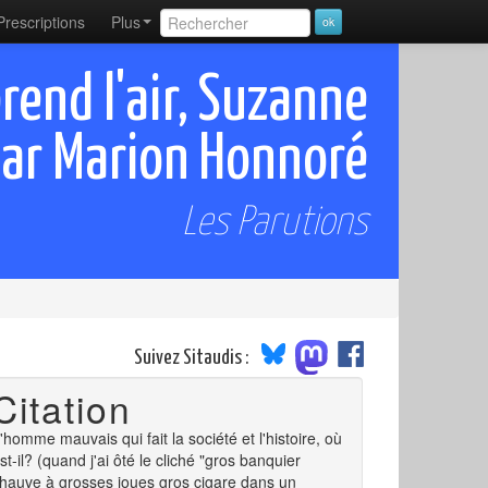
Prescriptions
Plus
end l'air, Suzanne
par Marion Honnoré
Les Parutions
Suivez Sitaudis :
Citation
'homme mauvais qui fait la société et l'histoire, où
st-il? (quand j'ai ôté le cliché "gros banquier
hauve à grosses joues gros cigare dans un