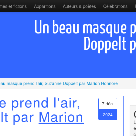
es et fictions
Apparitions
Auteurs & poètes
Célébrations
Un beau masque pr
Doppelt 
au masque prend l'air, Suzanne Doppelt par Marion Honnoré
prend l'air,
7 déc.
lt par
Marion
2024
L
e
c