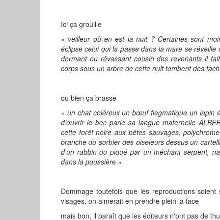
Ici ça grouille
«
veilleur où en est la nuit ? Certaines sont moi
éclipse celui qui la passe dans la mare se réveille 
dormant ou rêvassant cousin des revenants il fai
corps sous un arbre de cette nuit tombent des tac
ou bien ça brasse
«
un chat coléreux un bœuf flegmatique un lapin 
d'ouvrir le bec parle sa langue maternelle AL
cette forêt noire aux bêtes sauvages, polychrome
branche du sorbier des oiseleurs dessus un cartelli
d'un rabbin ou piqué par un méchant serpent, na
dans la poussièr
e »
Dommage toutefois que les reproductions soient s
visages, on aimerait en prendre plein la face
mais bon, il paraît que les éditeurs n'ont pas de th