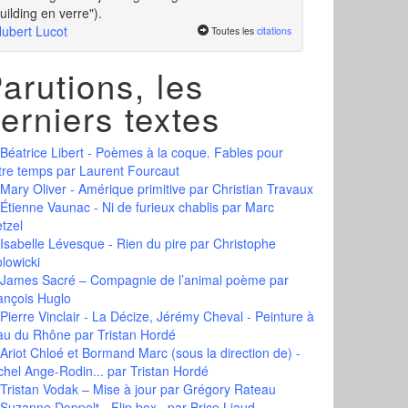
uilding en verre").
ubert Lucot
Toutes les
citations
arutions, les
erniers textes
Béatrice Libert - Poèmes à la coque. Fables pour
tre temps
par Laurent Fourcaut
Mary Oliver - Amérique primitive
par Christian Travaux
Étienne Vaunac - Ni de furieux chablis
par Marc
tzel
Isabelle Lévesque - Rien du pire
par Christophe
olowicki
James Sacré – Compagnie de l’animal poème
par
ançois Huglo
Pierre Vinclair - La Décize, Jérémy Cheval - Peinture à
eau du Rhône
par Tristan Hordé
Ariot Chloé et Bormand Marc (sous la direction de) -
chel Ange-Rodin...
par Tristan Hordé
Tristan Vodak – Mise à jour
par Grégory Rateau
Suzanne Doppelt - Flip box
par Brice Liaud