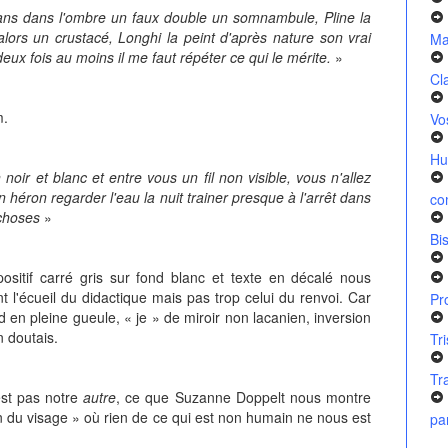
ans dans l'ombre un faux double un somnambule, Pline la
alors un crustacé, Longhi la peint d'après nature son vrai
Ma
 deux fois au moins il me faut répéter ce qui le mérite.
»
Cl
m.
Vo
Hu
ir et blanc et entre vous un fil non visible, vous n'allez
héron regarder l'eau la nuit trainer presque à l'arrêt dans
co
choses
»
Bi
sitif carré gris sur fond blanc et texte en décalé nous
 l'écueil du didactique mais pas trop celui du renvoi. Car
Pr
d en pleine gueule, « je » de miroir non lacanien, inversion
n doutais.
Tr
Tr
'est pas notre
autre
, ce que Suzanne Doppelt nous montre
 du visage » où rien de ce qui est non humain ne nous est
pa