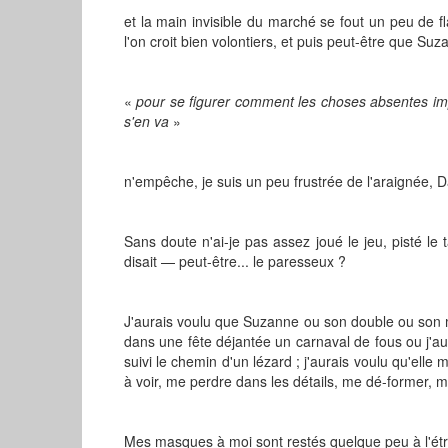
et la main invisible du marché se fout un peu de fla
l'on croit bien volontiers, et puis peut-être que Suz
«
pour se figurer comment les choses absentes i
s'en va
»
n'empêche, je suis un peu frustrée de l'araignée, Dan
Sans doute n'ai-je pas assez joué le jeu, pisté le
disait — peut-être... le paresseux ?
J'aurais voulu que Suzanne ou son double ou son 
dans une fête déjantée un carnaval de fous ou j'aur
suivi le chemin d'un lézard ; j'aurais voulu qu'el
à voir, me perdre dans les détails, me dé-former, 
Mes masques à moi sont restés quelque peu à l'étroit