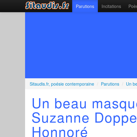
Parutions
Incitations
Poèm
Sitaudis.fr, poésie contemporaine
/
Parutions
/
Un be
Un beau masque 
Suzanne Doppe
Honnoré