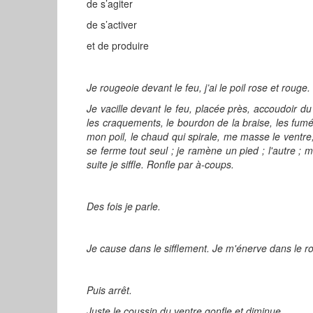
de s’agiter
de s’activer
et de produire
Je rougeoie devant le feu, j’ai le poil rose et rouge.
Je vacille devant le feu, placée près, accoudoir d
les craquements, le bourdon de la braise, les fumé
mon poil, le chaud qui spirale, me masse le ventre, 
se ferme tout seul ; je ramène un pied ; l'autre ; m
suite je siffle. Ronfle par à-coups.
Des fois je parle.
Je cause dans le sifflement. Je m'énerve dans le r
Puis arrêt.
Juste le coussin du ventre gonfle et diminue,