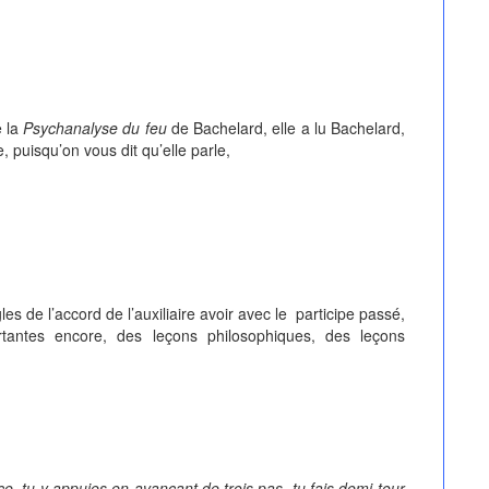
e la
Psychanalyse du feu
de Bachelard, elle a lu Bachelard,
 puisqu’on vous dit qu’elle parle,
s de l’accord de l’auxiliaire avoir avec le participe passé,
tantes encore, des leçons philosophiques, des leçons
e, tu y appuies en avançant de trois pas, tu fais demi-tour