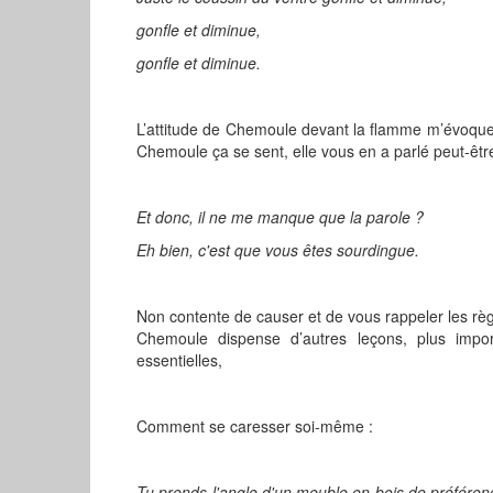
gonfle et diminue,
gonfle et diminue.
L’attitude de Chemoule devant la flamme m’évoqu
Chemoule ça se sent, elle vous en a parlé peut-être,
Et donc, il ne me manque que la parole ?
Eh bien, c'est que vous êtes sourdingue.
Non contente de causer et de vous rappeler les règle
Chemoule dispense d’autres leçons, plus impor
essentielles,
Comment se caresser soi-même :
Tu prends l'angle d'un meuble en bois de préférenc