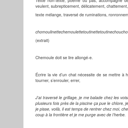
Texte non-texte, poème ou pas, accompagné des
veulent, subrepticement, délicatement, chattement,
texte mélange, traversé de ruminations, ronronnem
chomoulinettechemoulettetoutinettetoutinecho
(extrait)
Chemoule doit se lire allongé-e.
Écrire la vie d’un chat nécessite de se mettre à h
tourner, s’enrouler, errer,
J’ai traversé le grillage, je me balade chez les vois
plusieurs fois près de la piscine ça pue le chlore, 
je pisse, voilà, il est temps de rentrer chez moi, c
coup à la frontière et je me purge avec de l’herbe.