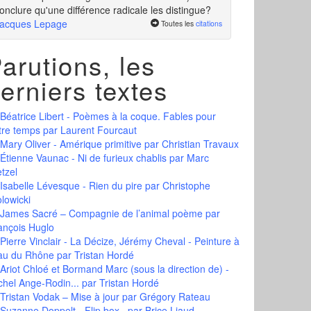
onclure qu'une différence radicale les distingue?
acques Lepage
Toutes les
citations
arutions, les
erniers textes
Béatrice Libert - Poèmes à la coque. Fables pour
tre temps
par Laurent Fourcaut
Mary Oliver - Amérique primitive
par Christian Travaux
Étienne Vaunac - Ni de furieux chablis
par Marc
tzel
Isabelle Lévesque - Rien du pire
par Christophe
olowicki
James Sacré – Compagnie de l’animal poème
par
ançois Huglo
Pierre Vinclair - La Décize, Jérémy Cheval - Peinture à
eau du Rhône
par Tristan Hordé
Ariot Chloé et Bormand Marc (sous la direction de) -
chel Ange-Rodin...
par Tristan Hordé
Tristan Vodak – Mise à jour
par Grégory Rateau
Suzanne Doppelt - Flip box
par Brice Liaud