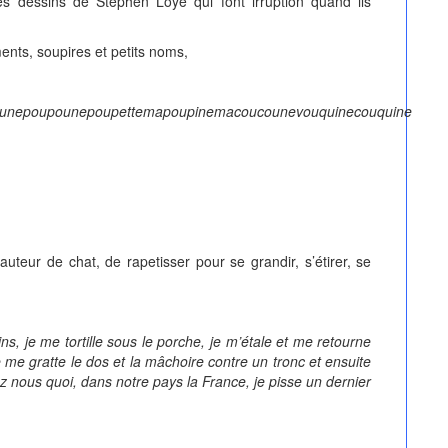
 dessins de Stephen Loye qui font irruption quand ils
ents, soupires et petits noms,
uchounepoupounepoupettemapoupinemacoucounevouquinecouquine
auteur de chat, de rapetisser pour se grandir, s’étirer, se
ins, je me tortille sous le porche, je m’étale et me retourne
je me gratte le dos et la mâchoire contre un tronc et ensuite
hez nous quoi, dans notre pays la France, je pisse un dernier