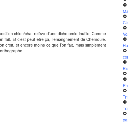
Ma
Cl
pposition chien/chat relève d’une dichotomie inutile. Comme
Vo
ait. Et c’est peut-être ça, l’enseignement de Chemoule.
on croit, et encore moins ce que l’on fait, mais simplement
Hu
l’orthographe.
co
Bi
Pr
Tr
Tr
pa