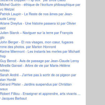
Michel Guérin - éthique de l'écriture philosophique
par
rc Wetzel
Patrick Laupin - Le Reste de nos âmes
par Jean-
aude Leroy
Ariane Dreyfus - Une histoire passera ici
par Olivier
ssot
Julien Starck – Naviguer sur la terre
par François
glo
John Berger - Et nos visages, mon cœur, fugaces
mme des photos.
par Marion Honnoré
Karine Miermont - Les instants les merles
par Michaël
shop
Guy Benoit - Avis de passage
par Jean-Claude Leroy
Mireille Gansel - Arbre de vie
par Marie-Hélène
outeau
Sarah André - J’arrive pas à sortir de ce pigeon
par
istan Hordé
Gérard Pfister - Jardins suspendus
par Christian
avaux
Robert Filliou - Enseigner et apprendre, arts vivants ...
r Jacques Barbaut