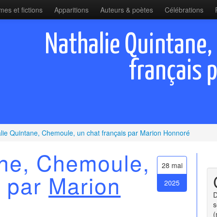
es et fictions
Apparitions
Auteurs & poètes
Célébrations
Nathalie Quintane,
français 
lie Quintane, Chemoule, un chat français par Marion Honnoré
ane, Chemoule,
28 mai
s par
Marion
2025
D
s
(