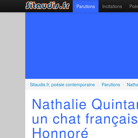
Parutions
Incitations
Poèm
Sitaudis.fr, poésie contemporaine
/
Parutions
/
Natha
Nathalie Quint
un chat françai
Honnoré