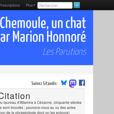
Prescriptions
Plus
 Chemoule, un chat
par Marion Honnoré
Les Parutions
Suivez Sitaudis :
Citation
u taureau d'Altamira à Cézanne, cinquante siècles
e sont écoulés ; pouvons-nous au vu des actes
non de la phraséologie dont on les entoure)