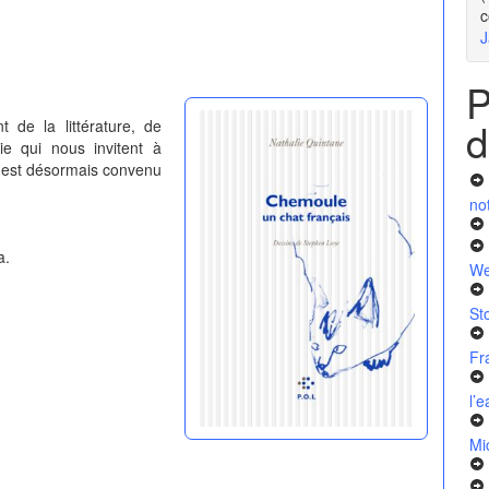
c
J
P
d
 de la littérature, de
gie qui nous invitent à
l est désormais convenu
no
a.
We
St
Fr
l’
Mi