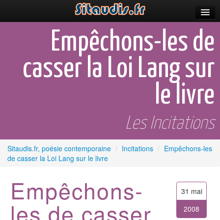
Parutions
Empêchons-les de
Incitations
casser la Loi Lang sur
Poèmes et fictions
le livre
Apparitions
Auteurs & poètes
Les Incitations
Célébrations
Sitaudis.fr, poésie contemporaine
/
Incitations
/
Empêchons-les
Prescriptions
de casser la Loi Lang sur le livre
Plus
Empêchons-
31 mai
les de casser
2008