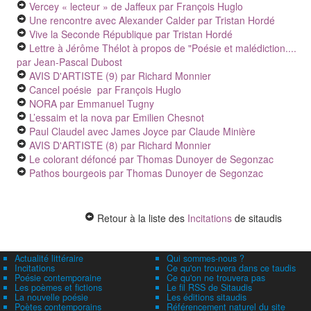
Vercey « lecteur » de Jaffeux
par François Huglo
Une rencontre avec Alexander Calder
par Tristan Hordé
Vive la Seconde République
par Tristan Hordé
Lettre à Jérôme Thélot à propos de "Poésie et malédiction....
par Jean-Pascal Dubost
AVIS D'ARTISTE (9)
par Richard Monnier
Cancel poésie
par François Huglo
NORA
par Emmanuel Tugny
L’essaim et la nova
par Emilien Chesnot
Paul Claudel avec James Joyce
par Claude Minière
AVIS D'ARTISTE (8)
par Richard Monnier
Le colorant défoncé
par Thomas Dunoyer de Segonzac
Pathos bourgeois
par Thomas Dunoyer de Segonzac
Retour à la liste des
Incitations
de sitaudis
Actualité littéraire
Qui sommes-nous ?
Incitations
Ce qu'on trouvera dans ce taudis
Poésie contemporaine
Ce qu'on ne trouvera pas
Les poèmes et fictions
Le fil RSS de Sitaudis
La nouvelle poésie
Les éditions sitaudis
Poètes contemporains
Référencement naturel du site