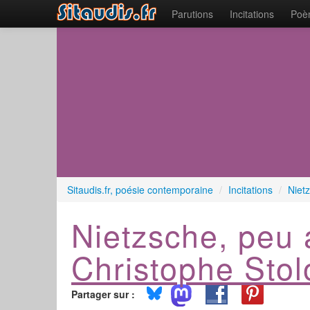
Parutions
Incitations
Poèm
Sitaudis.fr, poésie contemporaine
/
Incitations
/
Niet
Nietzsche, peu
Christophe Stol
Partager sur :