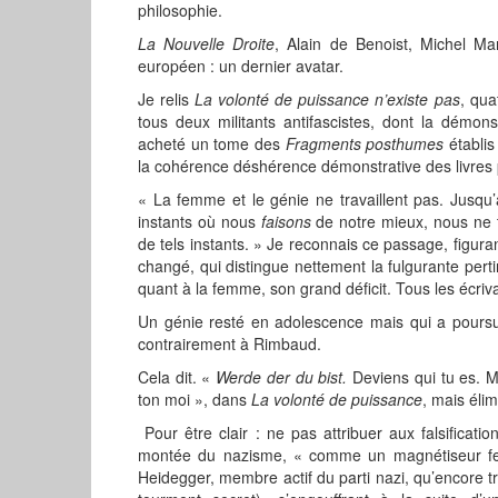
philosophie.
La Nouvelle Droite
, Alain de Benoist, Michel M
européen : un dernier avatar.
Je relis
La volonté de puissance n’existe pas
, qua
tous deux militants antifascistes, dont la démons
acheté un tome des
Fragments posthumes
établis
la cohérence déshérence démonstrative des livres 
« La femme et le génie ne travaillent pas. Jusqu’
instants où nous
faisons
de notre mieux, nous ne t
de tels instants. » Je reconnais ce passage, figur
changé, qui distingue nettement la fulgurante pert
quant à la femme, son grand déficit. Tous les écrivain
Un génie resté en adolescence mais qui a poursu
contrairement à Rimbaud.
Cela dit. «
Werde der du bist.
Deviens qui tu es. M
ton moi », dans
La volonté de puissance
, mais éli
Pour être clair : ne pas attribuer aux falsifica
montée du nazisme, « comme un magnétiseur fera
Heidegger, membre actif du parti nazi, qu’encore 