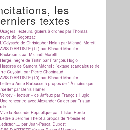
ncitations, les
erniers textes
Usagers, lecteurs, gibiers à drones
par Thomas
noyer de Segonzac
L'Odyssée de Christopher Nolan
par Michaël Moretti
AVIS D'ARTISTE (11)
par Richard Monnier
Backrooms
par Michaël Moretti
Hergé, nègre de Tintin
par François Huglo
Histoires de Samora Mâchel : l’extase scandaleuse de
erre Guyotat.
par Pierre Chopinaud
AVIS D'ARTISTE (10)
par Richard Monnier
Lettre à Anne Barbusse à propos de " À moins que
rseille"
par Denis Hamel
Vercey « lecteur » de Jaffeux
par François Huglo
Une rencontre avec Alexander Calder
par Tristan
rdé
Vive la Seconde République
par Tristan Hordé
Lettre à Jérôme Thélot à propos de "Poésie et
édiction....
par Jean-Pascal Dubost
AVIS D'ARTISTE (9)
par Richard Monnier