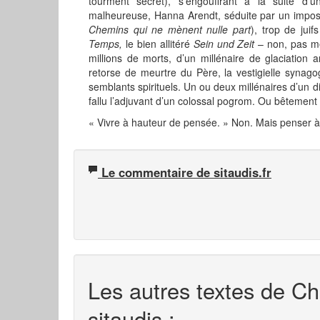
tourment secret), s’engouffrant à la suite d’un
malheureuse, Hanna Arendt, séduite par un impos
Chemins qui ne mènent nulle part
), trop de jui
Temps,
le bien allitéré
Sein und Zeit
– non, pas m
millions de morts, d’un millénaire de glaciation a
retorse de meurtre du Père, la vestigielle synag
semblants spirituels. Un ou deux millénaires d’un dif
fallu l’adjuvant d’un colossal pogrom. Ou bêtement
« Vivre à hauteur de pensée. » Non. Mais penser à 
Le commentaire de sitaudis.fr
Les autres textes de Ch
sitaudis :