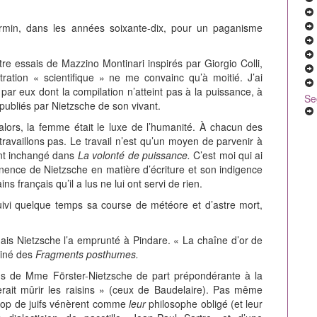
armin, dans les années soixante-dix, pour un paganisme
tre essais de Mazzino Montinari inspirés par Giorgio Colli,
tration « scientifique » ne me convainc qu’à moitié. J’ai
 par eux dont la compilation n’atteint pas à la puissance, à
Se
publiés par Nietzsche de son vivant.
alors, la femme était le luxe de l’humanité. À chacun des
ravaillons pas. Le travail n’est qu’un moyen de parvenir à
ant inchangé dans
La volonté de puissance.
C’est moi qui ai
inence de Nietzsche en matière d’écriture et son indigence
s français qu’il a lus ne lui ont servi de rien.
ivi quelque temps sa course de météore et d’astre mort,
ais Nietzsche l’a emprunté à Pindare. « La chaîne d’or de
miné des
Fragments posthumes.
tions de Mme Förster-Nietzsche de part prépondérante à la
it mûrir les raisins » (ceux de Baudelaire). Pas même
trop de juifs vénèrent comme
leur
philosophe obligé (et leur