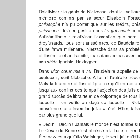
Relativiser : le génie de Nietzsche, dont le meilleur
mémoire commis par sa sœur Elisabeth Förster-
philosophe
n’a pu porter que sur les inédits, pré
puissance,
déjà en gésine dans
Le gai savoir
co
Antisémitisme : relativiser l’exception que sera
dreyfusards,
tous sont antisémites, de Baudelaire
d’une fatwa millénaire. Nietzsche dans sa probité 
philosémite et antisémite, mais dans ce cas avec 
son séide ignoble, Heidegger.
Dans
Mon cœur mis à nu
, Baudelaire appelle de
coûteux », écrit Nietzsche. À l’un ni l’autre le tré
Mais la tournure philosophique, ce qu’il en reste
jusqu’aux confins des temps l’abjection des juifs qu
grand succès de librairie et de colportage de tous
laquelle – en vérité en deçà de laquelle – Niet
conscience, une invention juive », écrit Hitler, fa
par plus grand que lui.
« Déclin ! Déclin ! Jamais le monde n’est tombé si b
Le César de Rome s’est abaissé à la bête, / Dieu lu
Étonnez-vous qu’Otto Weininger, le seul juif qu’Hit