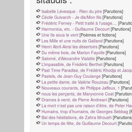
Isabelle Lévesque - Rien du pire
[Parutions]
Cécile Guivarch - Je dis/Mon fils
[Parutions]
Frédéric Ferney - Petit traité à l'usage....
[Paruti
Harmonica, etc. - Guillaume Decourt
[Parutions]
Une île sous le vent
[Poèmes et fictions]
Les Mille et une nuits de Galland
[Parutions]
Henri Abril-Ainsi les désertoirs
[Parutions]
Du même bois, de Marion Fayolle
[Parutions]
Salomé, d’Alexandre Vialatte
[Parutions]
L’impassible, de Frédéric Berthet
[Parutions]
Past Time Paradise, de Frédéric Khodja et Jacq
Pastels, de Jean-Guy Coulange
[Parutions]
La petite dame, de Valérie Rouzeau
[Parutions]
Nouveaux courants, de Philippe Jaffeux, 1
[Paru
nous les perçants, de Maryvonne Coat
[Parution
Drames à venir, de Pierre Andreani
[Parutions]
La mort n’est pas une raison d’être, de Peter Ha
Humains, trop d’humains, de Georges Sebbag
[
Bal des hésitations, de Zahra Mroueh
[Parutions
Un temps de fête, de Guillaume Decourt
[Paruti