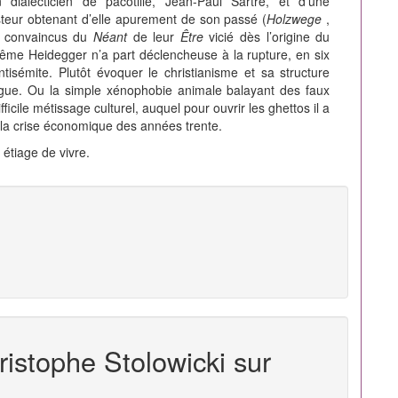
 dialecticien de pacotille, Jean-Paul Sartre, et d’une
teur obtenant d’elle apurement de son passé (
Holzwege
,
fs convaincus du
Néant
de leur
Être
vicié dès l’origine du
ême Heidegger n’a part déclencheuse à la rupture, en six
ntisémite. Plutôt évoquer le christianisme et sa structure
ogue. Ou la simple xénophobie animale balayant des faux
ficile métissage culturel, auquel pour ouvrir les ghettos il a
 la crise économique des années trente.
étiage de vivre.
ristophe Stolowicki sur