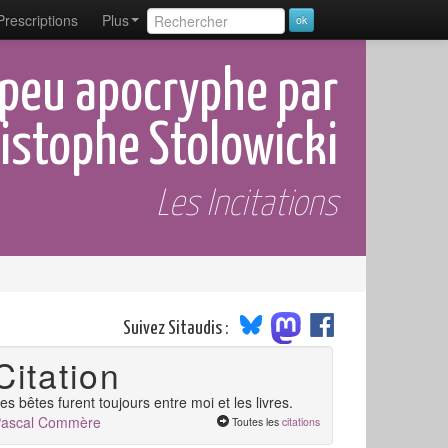
Prescriptions
Plus
 peu apocryphe par
istophe Stolowicki
Les Incitations
Suivez Sitaudis :
Citation
es bêtes furent toujours entre moi et les livres.
ascal Commère
Toutes les
citations