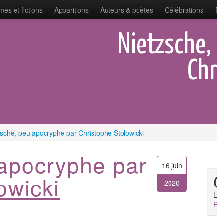
es et fictions
Apparitions
Auteurs & poètes
Célébrations
Nietzsche,
Chr
zsche, peu apocryphe par Christophe Stolowicki
 apocryphe par
16 juin
owicki
2020
L
P