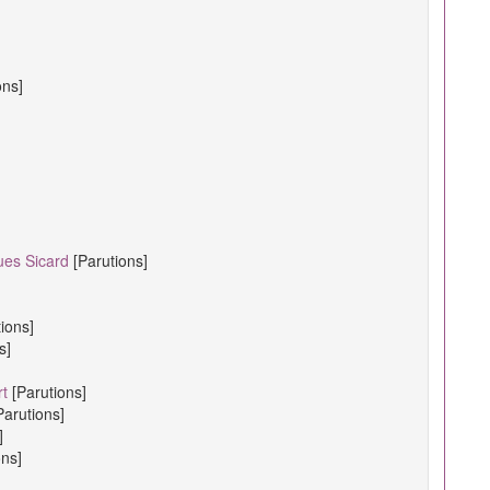
ons]
ues Sicard
[Parutions]
tions]
s]
rt
[Parutions]
Parutions]
]
ons]