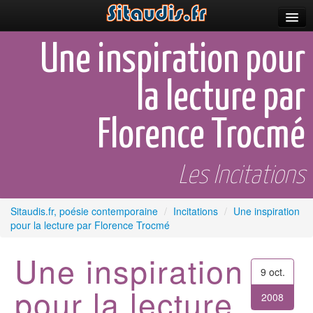
Parutions
Une inspiration pour
Incitations
la lecture par
Poèmes et fictions
Florence Trocmé
Apparitions
Auteurs & poètes
Les Incitations
Célébrations
Sitaudis.fr, poésie contemporaine
/
Incitations
/
Une inspiration
Prescriptions
pour la lecture par Florence Trocmé
Plus
Une inspiration
9 oct.
pour la lecture
2008