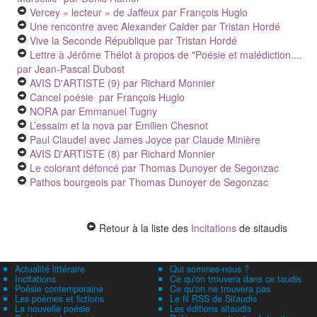
Vercey « lecteur » de Jaffeux
par François Huglo
Une rencontre avec Alexander Calder
par Tristan Hordé
Vive la Seconde République
par Tristan Hordé
Lettre à Jérôme Thélot à propos de "Poésie et malédiction....
par Jean-Pascal Dubost
AVIS D'ARTISTE (9)
par Richard Monnier
Cancel poésie
par François Huglo
NORA
par Emmanuel Tugny
L’essaim et la nova
par Emilien Chesnot
Paul Claudel avec James Joyce
par Claude Minière
AVIS D'ARTISTE (8)
par Richard Monnier
Le colorant défoncé
par Thomas Dunoyer de Segonzac
Pathos bourgeois
par Thomas Dunoyer de Segonzac
Retour à la liste des
Incitations
de sitaudis
Actualité littéraire
Qui sommes-nous ?
Incitations
Ce qu'on trouvera dans ce taudis
Poésie contemporaine
Ce qu'on ne trouvera pas
Les poèmes et fictions
Le fil RSS de Sitaudis
La nouvelle poésie
Les éditions sitaudis