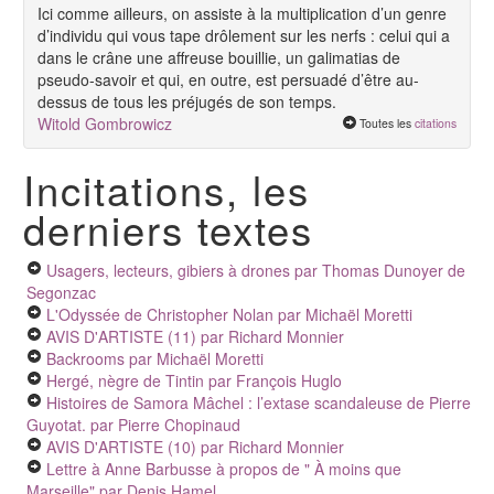
Ici comme ailleurs, on assiste à la multiplication d’un genre
d’individu qui vous tape drôlement sur les nerfs : celui qui a
dans le crâne une affreuse bouillie, un galimatias de
pseudo-savoir et qui, en outre, est persuadé d’être au-
dessus de tous les préjugés de son temps.
Witold Gombrowicz
Toutes les
citations
Incitations, les
derniers textes
Usagers, lecteurs, gibiers à drones
par Thomas Dunoyer de
Segonzac
L'Odyssée de Christopher Nolan
par Michaël Moretti
AVIS D'ARTISTE (11)
par Richard Monnier
Backrooms
par Michaël Moretti
Hergé, nègre de Tintin
par François Huglo
Histoires de Samora Mâchel : l’extase scandaleuse de Pierre
Guyotat.
par Pierre Chopinaud
AVIS D'ARTISTE (10)
par Richard Monnier
Lettre à Anne Barbusse à propos de " À moins que
Marseille"
par Denis Hamel