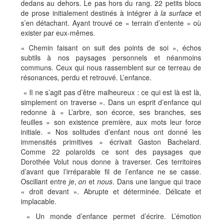
dedans au dehors. Le pas hors du rang. 22 petits blocs
de prose initialement destinés à intégrer
à la surface
et
s’en détachant. Ayant trouvé ce « terrain d’entente » où
exister par eux-mêmes.
« Chemin faisant on suit des points de soi », échos
subtils à nos paysages personnels et néanmoins
communs. Ceux qui nous rassemblent sur ce terreau de
résonances, perdu et retrouvé. L’enfance.
« Il ne s’agit pas d’être malheureux : ce qui est là est là,
simplement on traverse ». Dans un esprit d’enfance qui
redonne à « L’arbre, son écorce, ses branches, ses
feuilles » son existence première, aux mots leur force
initiale. « Nos solitudes d’enfant nous ont donné les
immensités primitives » écrivait Gaston Bachelard.
Comme 22 polaroïds ce sont des paysages que
Dorothée Volut nous donne à traverser. Ces territoires
d’avant que l’irréparable fil de l’enfance ne se casse.
Oscillant entre
je
,
on
et
nous
. Dans une langue qui trace
« droit devant ». Abrupte et déterminée. Délicate et
implacable.
« Un monde d’enfance permet d’écrire. L’émotion