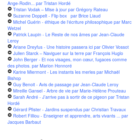
Ange-Rodin...
par Tristan Hordé
Tristan Vodak – Mise à jour
par Grégory Rateau
Suzanne Doppelt - Flip box
par Brice Liaud
Michel Guérin - éthique de l'écriture philosophique
par Marc
Wetzel
Patrick Laupin - Le Reste de nos âmes
par Jean-Claude
Leroy
Ariane Dreyfus - Une histoire passera ici
par Olivier Vossot
Julien Starck – Naviguer sur la terre
par François Huglo
John Berger - Et nos visages, mon cœur, fugaces comme
des photos.
par Marion Honnoré
Karine Miermont - Les instants les merles
par Michaël
Bishop
Guy Benoit - Avis de passage
par Jean-Claude Leroy
Mireille Gansel - Arbre de vie
par Marie-Hélène Prouteau
Sarah André - J’arrive pas à sortir de ce pigeon
par Tristan
Hordé
Gérard Pfister - Jardins suspendus
par Christian Travaux
Robert Filliou - Enseigner et apprendre, arts vivants ...
par
Jacques Barbaut