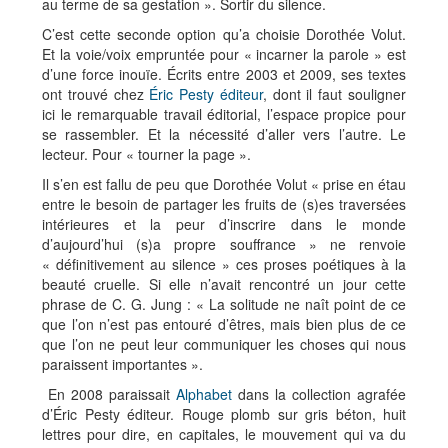
au terme de sa gestation ». Sortir du silence.
C’est cette seconde option qu’a choisie Dorothée Volut.
Et la voie/voix empruntée pour « incarner la parole » est
d’une force inouïe. Écrits entre 2003 et 2009, ses textes
ont trouvé chez
Éric Pesty éditeur
, dont il faut souligner
ici le remarquable travail éditorial, l’espace propice pour
se rassembler. Et la nécessité d’aller vers l’autre. Le
lecteur. Pour « tourner la page ».
Il s’en est fallu de peu que Dorothée Volut « prise en étau
entre le besoin de partager les fruits de (s)es traversées
intérieures et la peur d’inscrire dans le monde
d’aujourd’hui (s)a propre souffrance » ne renvoie
« définitivement au silence » ces proses poétiques à la
beauté cruelle. Si elle n’avait rencontré un jour cette
phrase de C. G. Jung : « La solitude ne naît point de ce
que l’on n’est pas entouré d’êtres, mais bien plus de ce
que l’on ne peut leur communiquer les choses qui nous
paraissent importantes ».
En 2008 paraissait
Alphabet
dans la collection agrafée
d’Éric Pesty éditeur. Rouge plomb sur gris béton, huit
lettres pour dire, en capitales, le mouvement qui va du