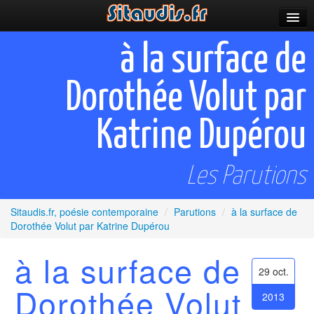
Parutions
à la surface de
Incitations
Dorothée Volut par
Poèmes et fictions
Katrine Dupérou
Apparitions
Auteurs & poètes
Les Parutions
Célébrations
Sitaudis.fr, poésie contemporaine
/
Parutions
/
à la surface de
Prescriptions
Dorothée Volut par Katrine Dupérou
Plus
à la surface de
29 oct.
Dorothée Volut
2013