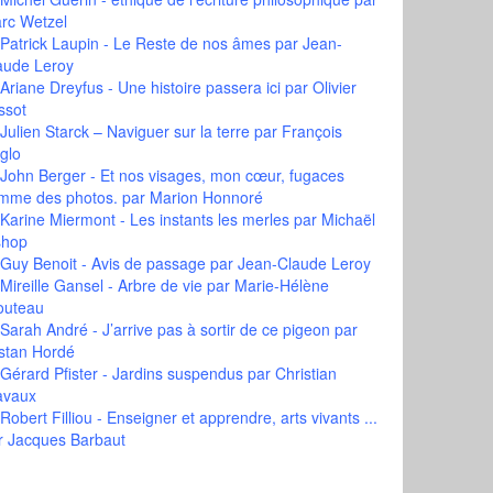
rc Wetzel
Patrick Laupin - Le Reste de nos âmes
par Jean-
aude Leroy
Ariane Dreyfus - Une histoire passera ici
par Olivier
ssot
Julien Starck – Naviguer sur la terre
par François
glo
John Berger - Et nos visages, mon cœur, fugaces
mme des photos.
par Marion Honnoré
Karine Miermont - Les instants les merles
par Michaël
shop
Guy Benoit - Avis de passage
par Jean-Claude Leroy
Mireille Gansel - Arbre de vie
par Marie-Hélène
outeau
Sarah André - J’arrive pas à sortir de ce pigeon
par
istan Hordé
Gérard Pfister - Jardins suspendus
par Christian
avaux
Robert Filliou - Enseigner et apprendre, arts vivants ...
r Jacques Barbaut