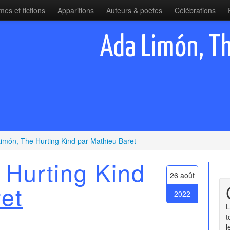
es et fictions
Apparitions
Auteurs & poètes
Célébrations
Ada Limón, Th
imón, The Hurting Kind par Mathieu Baret
 Hurting Kind
26 août
et
2022
L
t
l