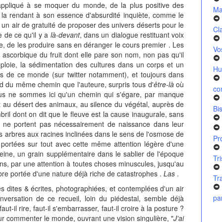
appliqué à se moquer du monde, de la plus positive des
Ma
n la rendant à son essence d'absurdité inquiète, comme le
 un air de gratuité de proposer des univers déserts pour le
Cl
 de ce qu'il y a
là-devant
, dans un dialogue restituant voix
e, de les produire sans en déranger le cours premier . Les
Vo
ascorbique du fruit dont elle pare son nom, non pas qu'il
 déploie, la sédimentation des cultures dans un corps et un
Hu
ets de ce monde (sur twitter notamment), et toujours dans
bord du même chemin que l'auteure, surpris tous d'
être-là
où
co
nous ne sommes ici qu'un chemin qui s'égare, par manque
t au désert des animaux, au silence du végétal, auprès de
Bi
bril dont on dit que le fleuve est la cause inaugurale, sans
 ne portent pas nécessairement de naissance dans leur
s arbres aux racines inclinées dans le sens de l'osmose de
Pr
t portées sur tout avec cette même attention légère d'une
ne, un grain supplémentaire dans le sablier de l'époque
Tr
ns, par une attention à toutes choses minuscules, jusqu'au
re portée d'une nature déjà riche de catastrophes .
Las
.
Tr
 dites & écrites, photographiées, et contemplées d'un air
pa
onversation de ce recueil, loin du piédestal, semble déjà
ut-il rire, faut-il s'embarrasser, faut-il croire à la posture ?
our commenter le monde, ouvrant une vision singulière, "
J'ai