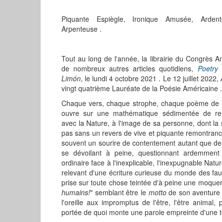
Piquante Espiègle, Ironique Amusée, Arden
Arpenteuse .
Tout au long de l'année, la librairie du Congrès A
de nombreux autres articles quotidiens,
Poetry
Limón
, le lundi 4 octobre 2021 . Le 12 juillet 2022,
vingt quatrième Lauréate de la Poésie Américaine .
Chaque vers, chaque strophe, chaque poème de la
ouvre sur une mathématique sédimentée de re
avec la Nature, à l'image de sa personne, dont l
pas sans un revers de vive et piquante remontrance
souvent un sourire de contentement autant que de c
se dévoilant à peine, questionnant ardemment
ordinaire face à l'inexplicable, l'inexpugnable Nature
relevant d'une écriture curieuse du monde des faun
prise sur toute chose teintée d'à peine une moquer
humains!
" semblant être le
motto
de son aventure
l'oreille aux impromptus de l'être, l'être animal,
portée de quoi monte une parole empreinte d'une 