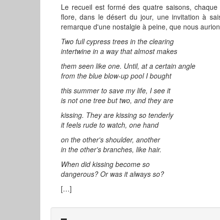
Le recueil est formé des quatre saisons, chaqu
flore, dans le désert du jour, une invitation à sai
remarque d'une nostalgie à peine, que nous aurions 
Two full cypress trees in the clearing
intertwine in a way that almost makes
them seen like one. Until, at a certain angle
from the blue blow-up pool I bought
this summer to save my life, I see it
is not one tree but two, and they are
kissing. They are kissing so tenderly
it feels rude to watch, one hand
on the other's shoulder, another
in the other's branches, like hair.
When did kissing become so
dangerous? Or was it always so?
[…]