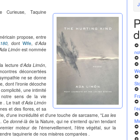
J
te Curieuse, Taquine
P
d
méricain propose, entre
 180
,
dont
Wife
, d'
Ada
Ada Limón
est nommée
no
 lecture d'
Ada Limón
,
We
ncontres déconcertées
a sympathie ne se donne
St
, dont l'ironie décoche
omplicité, une intimité
Fr
 notre sens de la vie
 . Le trait d'
Ada Limón
l’
es et des flores, et sa
ie, d'une incrédulité et d'une touche de sarcasme, "
Las les
Mi
 . Ce
donné-là
de la Nature, qui ne s'entend qu'en tendant
 premier moteur de l'émerveillement, l'être végétal, sur la
tendre taquinerie de nos misères comparées .