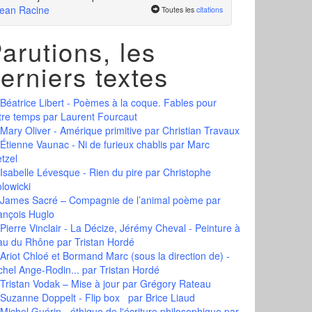
ean Racine
Toutes les
citations
arutions, les
erniers textes
Béatrice Libert - Poèmes à la coque. Fables pour
tre temps
par Laurent Fourcaut
Mary Oliver - Amérique primitive
par Christian Travaux
Étienne Vaunac - Ni de furieux chablis
par Marc
tzel
Isabelle Lévesque - Rien du pire
par Christophe
olowicki
James Sacré – Compagnie de l’animal poème
par
ançois Huglo
Pierre Vinclair - La Décize, Jérémy Cheval - Peinture à
eau du Rhône
par Tristan Hordé
Ariot Chloé et Bormand Marc (sous la direction de) -
chel Ange-Rodin...
par Tristan Hordé
Tristan Vodak – Mise à jour
par Grégory Rateau
Suzanne Doppelt - Flip box
par Brice Liaud
Michel Guérin - éthique de l'écriture philosophique
par