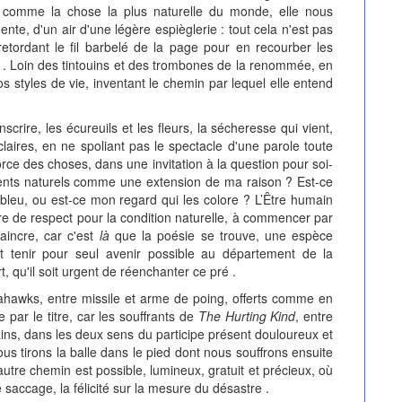
é, comme la chose la plus naturelle du monde, elle nous
te, d'un air d'une légère espièglerie : tout cela n'est pas
 retordant le fil barbelé de la page pour en recourber les
é . Loin des tintouins et des trombones de la renommée, en
os styles de vie, inventant le chemin par lequel elle entend
rire, les écureuils et les fleurs, la sécheresse qui vient,
claires, en ne spoliant pas le spectacle d'une parole toute
orce des choses, dans une invitation à la question pour soi-
ents naturels comme une extension de ma raison ? Est-ce
l bleu, ou est-ce mon regard qui les colore ? L’Être humain
re de respect pour la condition naturelle, à commencer par
aincre, car c'est
là
que la poésie se trouve, une espèce
faut tenir pour seul avenir possible au département de la
, qu'il soit urgent de réenchanter ce pré .
ahawks, entre missile et arme de poing, offerts comme en
 par le titre, car les souffrants de
The Hurting Kind
, entre
ains, dans les deux sens du participe présent douloureux et
ous tirons la balle dans le pied dont nous souffrons ensuite
autre chemin est possible, lumineux, gratuit et précieux, où
e saccage, la félicité sur la mesure du désastre .