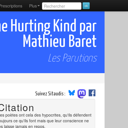
Prescriptions
Plus
e Hurting Kind par
Mathieu Baret
Les Parutions
Suivez Sitaudis :
Citation
es poètes ont cela des hypocrites, qu'ils défendent
oujours ce qu'ils font mais que leur conscience ne
es laisse jamais en repos.