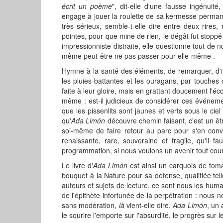
écrit un poème
", dit-elle d'une fausse ingénuit
engage à jouer la roulette de sa kermesse permanen
très sérieux, semble-t-elle dire entre deux rires,
pointes, pour que mine de rien, le dégât fut stopp
impressionniste distraite, elle questionne tout de n
même peut-être ne pas passer pour elle-même .
Hymne à la santé des éléments, de remarquer, d'insc
les pluies battantes et les ouragans, par touches 
faite à leur gloire, mais en grattant doucement l'éc
même : est-il judicieux de considérer ces événem
que les pissenlits sont jaunes et verts sous le cie
qu'
Ada Limón
découvre chemin faisant, c'est un êt
soi-même de faire retour au parc pour s'en conv
renaissante, rare, souveraine et fragile, qu'il 
programmation, si nous voulons un avenir tout court
Le livre d'
Ada Limón
est ainsi un carquois de tom
bouquet à la Nature pour sa défense, qualifiée telle
auteurs et sujets de lecture, ce sont nous les hum
de l'épithète infortunée de la perpétration : nous n
sans modération,
là
vient-elle dire,
Ada Limón
, un 
le sourire l'emporte sur l'absurdité, le progrès sur l