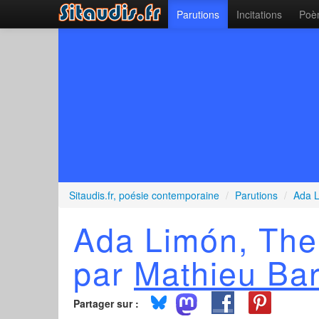
Parutions
Incitations
Poèm
Sitaudis.fr, poésie contemporaine
/
Parutions
/
Ada L
Ada Limón, The
par
Mathieu Bar
Partager sur :