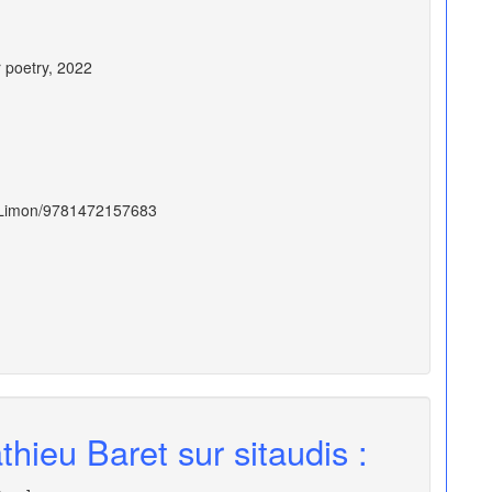
r poetry
,
2022
a-Limon/9781472157683
hieu Baret sur sitaudis :