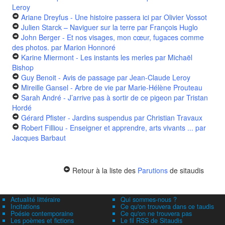
Leroy
Ariane Dreyfus - Une histoire passera ici
par Olivier Vossot
Julien Starck – Naviguer sur la terre
par François Huglo
John Berger - Et nos visages, mon cœur, fugaces comme
des photos.
par Marion Honnoré
Karine Miermont - Les instants les merles
par Michaël
Bishop
Guy Benoit - Avis de passage
par Jean-Claude Leroy
Mireille Gansel - Arbre de vie
par Marie-Hélène Prouteau
Sarah André - J’arrive pas à sortir de ce pigeon
par Tristan
Hordé
Gérard Pfister - Jardins suspendus
par Christian Travaux
Robert Filliou - Enseigner et apprendre, arts vivants ...
par
Jacques Barbaut
Retour à la liste des
Parutions
de sitaudis
Actualité littéraire
Qui sommes-nous ?
Incitations
Ce qu'on trouvera dans ce taudis
Poésie contemporaine
Ce qu'on ne trouvera pas
Les poèmes et fictions
Le fil RSS de Sitaudis