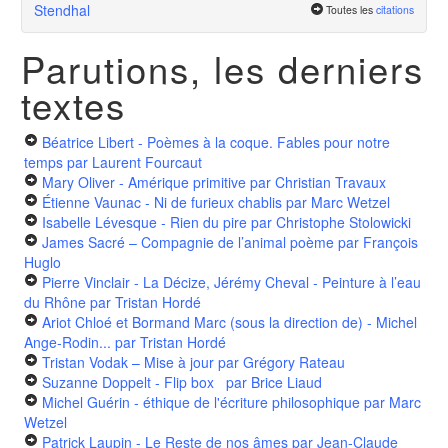
Stendhal
Toutes les
citations
Parutions, les derniers
textes
Béatrice Libert - Poèmes à la coque. Fables pour notre
temps
par Laurent Fourcaut
Mary Oliver - Amérique primitive
par Christian Travaux
Étienne Vaunac - Ni de furieux chablis
par Marc Wetzel
Isabelle Lévesque - Rien du pire
par Christophe Stolowicki
James Sacré – Compagnie de l’animal poème
par François
Huglo
Pierre Vinclair - La Décize, Jérémy Cheval - Peinture à l’eau
du Rhône
par Tristan Hordé
Ariot Chloé et Bormand Marc (sous la direction de) - Michel
Ange-Rodin...
par Tristan Hordé
Tristan Vodak – Mise à jour
par Grégory Rateau
Suzanne Doppelt - Flip box
par Brice Liaud
Michel Guérin - éthique de l'écriture philosophique
par Marc
Wetzel
Patrick Laupin - Le Reste de nos âmes
par Jean-Claude