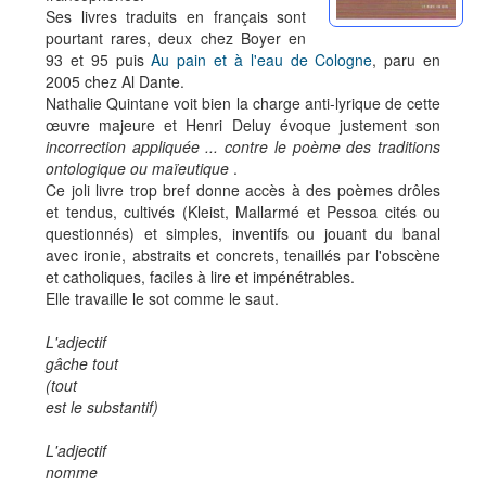
Ses livres traduits en français sont
pourtant rares, deux chez Boyer en
93 et 95 puis
Au pain et à l'eau de Cologne
, paru en
2005 chez Al Dante.
Nathalie Quintane voit bien la charge anti-lyrique de cette
œuvre majeure et Henri Deluy évoque justement son
incorrection appliquée ... contre le poème des traditions
ontologique ou maïeutique
.
Ce joli livre trop bref donne accès à des poèmes drôles
et tendus, cultivés (Kleist, Mallarmé et Pessoa cités ou
questionnés) et simples, inventifs ou jouant du banal
avec ironie, abstraits et concrets, tenaillés par l'obscène
et catholiques, faciles à lire et impénétrables.
Elle travaille le sot comme le saut.
L'adjectif
gâche tout
(tout
est le substantif)
L'adjectif
nomme