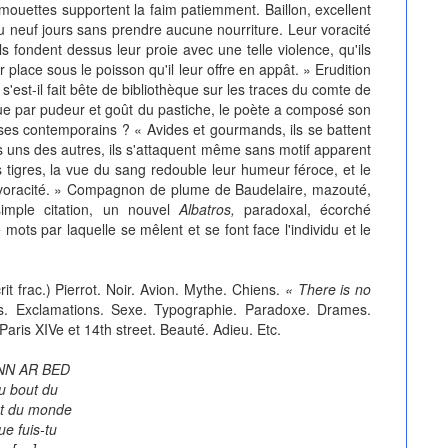
 mouettes supportent la faim patiemment. Baillon, excellent
u neuf jours sans prendre aucune nourriture. Leur voracité
ils fondent dessus leur proie avec une telle violence, qu'ils
place sous le poisson qu'il leur offre en appât. » Erudition
rt s'est-il fait bête de bibliothèque sur les traces du comte de
que par pudeur et goût du pastiche, le poète a composé son
 ses contemporains ? « Avides et gourmands, ils se battent
es uns des autres, ils s'attaquent même sans motif apparent
s tigres, la vue du sang redouble leur humeur féroce, et le
ur voracité. » Compagnon de plume de Baudelaire, mazouté,
simple citation, un nouvel
Albatros,
paradoxal, écorché
mots par laquelle se mêlent et se font face l'individu et le
it frac.) Pierrot. Noir. Avion. Mythe. Chiens.
« There is no
ns. Exclamations. Sexe. Typographie. Paradoxe. Drames.
aris XIVe et 14th street. Beauté. Adieu. Etc.
NN AR BED
u bout du
t du monde
ue fuis-tu