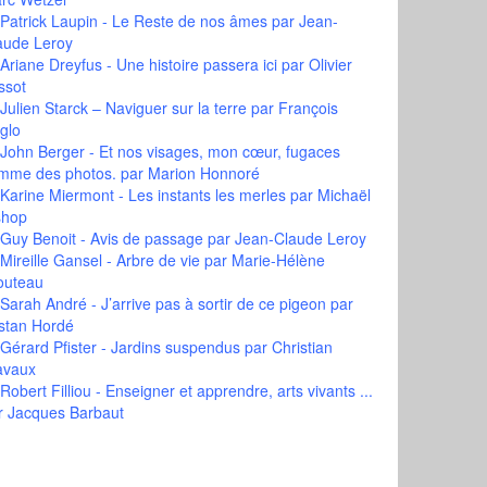
Patrick Laupin - Le Reste de nos âmes
par Jean-
aude Leroy
Ariane Dreyfus - Une histoire passera ici
par Olivier
ssot
Julien Starck – Naviguer sur la terre
par François
glo
John Berger - Et nos visages, mon cœur, fugaces
mme des photos.
par Marion Honnoré
Karine Miermont - Les instants les merles
par Michaël
shop
Guy Benoit - Avis de passage
par Jean-Claude Leroy
Mireille Gansel - Arbre de vie
par Marie-Hélène
outeau
Sarah André - J’arrive pas à sortir de ce pigeon
par
istan Hordé
Gérard Pfister - Jardins suspendus
par Christian
avaux
Robert Filliou - Enseigner et apprendre, arts vivants ...
r Jacques Barbaut