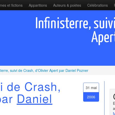
es et fictions
Apparitions
Auteurs & poètes
Célébrations
Infinisterre, suiv
Aper
isterre, suivi de Crash, d'Olivier Apert par Daniel Pozner
vi de Crash,
31 mai
 par
Daniel
2006
E
a
M