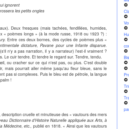
ui ignorent
rossera les petits ongles
Cl
Vo
aux). Deux fresques (mais tachées, fendillées, humides,
deux « poèmes longs » (à la mode russe, 1918 ou 1923 ?) :
Hu
ury.
Entre ces deux bornes, des cycles de poèmes plus «
timentale dictature, Pavane pour une Infante disparue.
co
'il n'y a pas narration, il y a narrateur) l'est-il vraiment ?
s. Le cuir tendre. Et tendre le regard sur. Tendre, tendu.
Bi
œil, ou cracher sur ce qui n'est pas, ou plus. C'est double
ir, mais pourrait aller même jusqu'au fleur bleue, sans le
ent pas si complexes. Puis le bleu est de pétrole, la langue
Pr
apalm !
Tr
Tr
pa
 description cruelle et minutieuse des « vautours des mers
eau Dictionnaire d'Histoire Naturelle appliquée aux Arts, à
 la Médecine, etc.,
publié en 1818. « Ainsi que les vautours