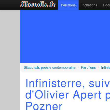
Parutions
Incitations
Poèm
Sitaudis.fr, poésie contemporaine
/
Parutions
/
Infin
Infinisterre, sui
d'Olivier Apert
Pozner