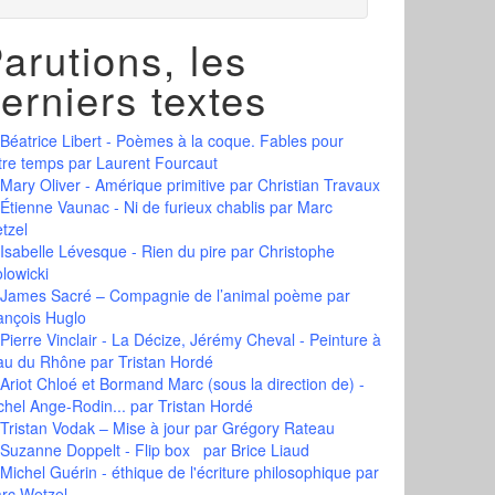
arutions, les
erniers textes
Béatrice Libert - Poèmes à la coque. Fables pour
tre temps
par Laurent Fourcaut
Mary Oliver - Amérique primitive
par Christian Travaux
Étienne Vaunac - Ni de furieux chablis
par Marc
tzel
Isabelle Lévesque - Rien du pire
par Christophe
olowicki
James Sacré – Compagnie de l’animal poème
par
ançois Huglo
Pierre Vinclair - La Décize, Jérémy Cheval - Peinture à
eau du Rhône
par Tristan Hordé
Ariot Chloé et Bormand Marc (sous la direction de) -
chel Ange-Rodin...
par Tristan Hordé
Tristan Vodak – Mise à jour
par Grégory Rateau
Suzanne Doppelt - Flip box
par Brice Liaud
Michel Guérin - éthique de l'écriture philosophique
par
rc Wetzel