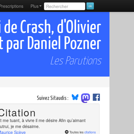
Prescriptions
Plus
i de Crash, d'Olivier
t par Daniel Pozner
Les Parutions
Suivez Sitaudis :
Citation
t me tuant, à vivre il me désire Afin qu’aimant
utrui, je me désaime.
aurice Scève
Toutes les
citations