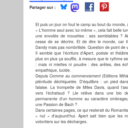
Partager sur :
Et puis un jour on fout le camp au bout du monde,
« L'homme seul avec lui-même », cela fait belle lure
une envolée de mouettes : ses semblables ? Ain
cesse de se décrire. Et de dire le monde, car il
Dandy mais pas nombriliste. Question de point de vu
Il semble que l'écriture d'Apert, poésie et théâtre,
plus en plus ça souffle, à mesure que le rythme se
: mais ni miettes ni poudre : des arêtes, des écha
empathique, lucide.
Depuis
Comme au commencement
(Editions Mihà
plénitude déchiquetée. D'équilibre : un pied dans 
falaise. La trompette de Miles Davis, quand l'as
vers l'échafaud ? (Je relève dans une bio d
permanente d'un homme au caractère ombrageux 
une Passion de Bach ?
Dans certaines pages, ce qui resterait du Romant
« nul » d'aujourd'hui. Apert sait bien que les m
volontiers sur les décharges.