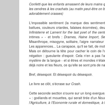
Confetti que les enfants amassent de leurs mains q
les cendres & les crachats (au matin peut-être on b
adorablement crasses)
L'impossible sentiment (la marque des sentiment
battues, couleurs criardes, falaises écornées), 
Infinisterre et Lament for the last poet of the cent
intimes » - et brefs :
Drames, Haine Import, Sen
Misanthrope, misogyne, solitaire, l'aigre narrateur (s
Les apparences... La carapace, qu'il se fait, de mot
Mais on détourne la tête pour cacher le coin de l'
négation : gueulante d'espoir. Cela n'en a pas l'a
mystère de la langue - et si êtres et mondes n'étai
déjà noire et les fleurs, ce qu'elle se sont pris de n
Bref, désespoir. Et désespoir du désespoir.
Le livre se clôt, s'écrase sur
Crash.
Cette seconde section s'ouvre sur un long exergue,
» : goélands et mouettes, qui serait tirée d'un
Nouv
l'Agriculture, à l'Economie rurale et domestique, à