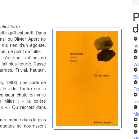
P
d
Infinisterre.
tte qu'il est parti. Dans
si qu'Olivier Apert ne
 n'a rien d'un égoïste.
no
e, de point de fuite.
 s'affirme, s'affine, de
 fait plus heurté. Cassé
We
rdes. Trivial, hautain,
St
ly, 1998), une sorte de
le vide, l'autre sur la
Fr
censeur chute en vrille
e Miles : « la colère
l’
».) Ou récitatif dans
Mi
isme, même dans le plus
ouettes se nourrissent
Ma