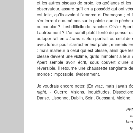
et les autres oiseaux de proie, les goélands et les
observateur, assure qu'il en a possédé qui ont véc
est telle, qu'ils avalent l'amorce et l'hameçon ; et 
s'enferrent eux-mêmes sur la pointe que le pêcheur 
ou canular ? Il est difficile de trancher. Olivier Ape
Lautréamont ? L'on serait plutôt tenté de penser 
autoportrait en
« Larus ».
Son portrait ou celui de
avec fureur pour s'arracher leur proie ; ennemis l
: mais malheur à celui qui est blessé, ainsi que le
blessé devient une victime, qu'ils immolent à le
Apert semble avoir écrit, sous couvert d'une 
réversible. ll retourne une chaussette sanglante de 
monde ; impossible, évidemment.
Je voudrais encore noter. (En vrac, mais j'avais écr
night. »
Guerre. Visions. Inquiétudes. Dissectio
Danse. Lisbonne, Dublin, Sein, Ouessant, Molène. P
PE
a
bou
q