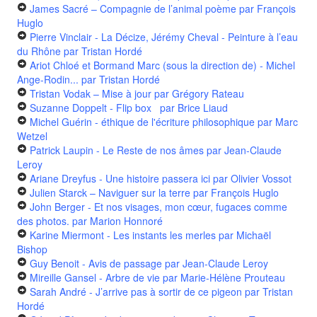
James Sacré – Compagnie de l’animal poème
par François
Huglo
Pierre Vinclair - La Décize, Jérémy Cheval - Peinture à l’eau
du Rhône
par Tristan Hordé
Ariot Chloé et Bormand Marc (sous la direction de) - Michel
Ange-Rodin...
par Tristan Hordé
Tristan Vodak – Mise à jour
par Grégory Rateau
Suzanne Doppelt - Flip box
par Brice Liaud
Michel Guérin - éthique de l'écriture philosophique
par Marc
Wetzel
Patrick Laupin - Le Reste de nos âmes
par Jean-Claude
Leroy
Ariane Dreyfus - Une histoire passera ici
par Olivier Vossot
Julien Starck – Naviguer sur la terre
par François Huglo
John Berger - Et nos visages, mon cœur, fugaces comme
des photos.
par Marion Honnoré
Karine Miermont - Les instants les merles
par Michaël
Bishop
Guy Benoit - Avis de passage
par Jean-Claude Leroy
Mireille Gansel - Arbre de vie
par Marie-Hélène Prouteau
Sarah André - J’arrive pas à sortir de ce pigeon
par Tristan
Hordé