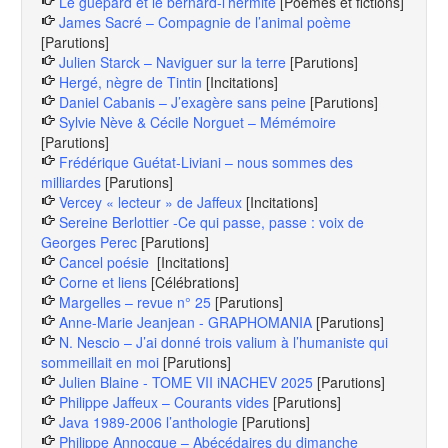
Le guépard et le bernard-l’hermite
[Poèmes et fictions]
James Sacré – Compagnie de l’animal poème
[Parutions]
Julien Starck – Naviguer sur la terre
[Parutions]
Hergé, nègre de Tintin
[Incitations]
Daniel Cabanis – J’exagère sans peine
[Parutions]
Sylvie Nève & Cécile Norguet – Mémémoire
[Parutions]
Frédérique Guétat-Liviani – nous sommes des
milliardes
[Parutions]
Vercey « lecteur » de Jaffeux
[Incitations]
Sereine Berlottier -Ce qui passe, passe : voix de
Georges Perec
[Parutions]
Cancel poésie
[Incitations]
Corne et liens
[Célébrations]
Margelles – revue n° 25
[Parutions]
Anne-Marie Jeanjean - GRAPHOMANIA
[Parutions]
N. Nescio – J’ai donné trois valium à l’humaniste qui
sommeillait en moi
[Parutions]
Julien Blaine - TOME VII iNACHEV 2025
[Parutions]
Philippe Jaffeux – Courants vides
[Parutions]
Java 1989-2006 l’anthologie
[Parutions]
Philippe Annocque – Abécédaires du dimanche