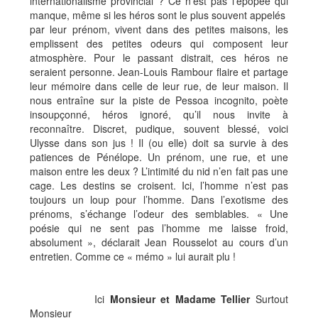
internationalisme provincial ? Ce n’est pas l’épopée qui
manque, même si les héros sont le plus souvent appelés
par leur prénom, vivent dans des petites maisons, les
emplissent des petites odeurs qui composent leur
atmosphère. Pour le passant distrait, ces héros ne
seraient personne. Jean-Louis Rambour flaire et partage
leur mémoire dans celle de leur rue, de leur maison. Il
nous entraîne sur la piste de Pessoa incognito, poète
insoupçonné, héros ignoré, qu’il nous invite à
reconnaître. Discret, pudique, souvent blessé, voici
Ulysse dans son jus ! Il (ou elle) doit sa survie à des
patiences de Pénélope. Un prénom, une rue, et une
maison entre les deux ? L’intimité du nid n’en fait pas une
cage. Les destins se croisent. Ici, l’homme n’est pas
toujours un loup pour l’homme. Dans l’exotisme des
prénoms, s’échange l’odeur des semblables. « Une
poésie qui ne sent pas l’homme me laisse froid,
absolument », déclarait Jean Rousselot au cours d’un
entretien. Comme ce « mémo » lui aurait plu !
Ici
Monsieur et Madame Tellier
Surtout
Monsieur