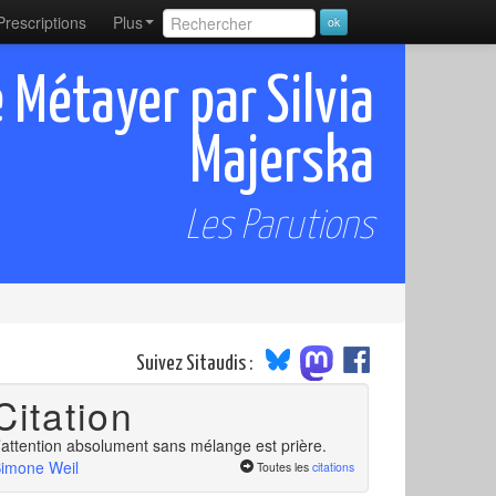
Prescriptions
Plus
 Métayer par Silvia
Majerska
Les Parutions
Suivez Sitaudis :
Citation
’attention absolument sans mélange est prière.
imone Weil
Toutes les
citations