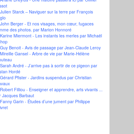
ssot
Julien Starck – Naviguer sur la terre
par François
glo
John Berger - Et nos visages, mon cœur, fugaces
mme des photos.
par Marion Honnoré
Karine Miermont - Les instants les merles
par Michaël
shop
Guy Benoit - Avis de passage
par Jean-Claude Leroy
Mireille Gansel - Arbre de vie
par Marie-Hélène
outeau
Sarah André - J’arrive pas à sortir de ce pigeon
par
istan Hordé
Gérard Pfister - Jardins suspendus
par Christian
avaux
Robert Filliou - Enseigner et apprendre, arts vivants ...
r Jacques Barbaut
Fanny Garin - Études d’une jument
par Philippe
ivret