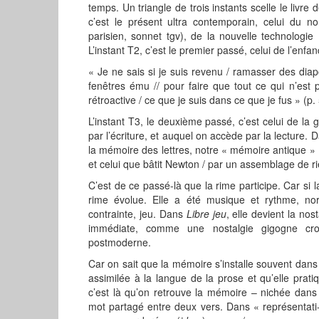
temps. Un triangle de trois instants scelle le livre 
c’est le présent ultra contemporain, celui du n
parisien, sonnet tgv), de la nouvelle technologie
L’instant T2, c’est le premier passé, celui de l’enf
« Je ne sais si je suis revenu / ramasser des diap
fenêtres ému // pour faire que tout ce qui n’est p
rétroactive / ce que je suis dans ce que je fus » (p.
L’instant T3, le deuxième passé, c’est celui de la
par l’écriture, et auquel on accède par la lecture.
la mémoire des lettres, notre « mémoire antique » 
et celui que bâtit Newton / par un assemblage de rie
C’est de ce passé-là que la rime participe. Car si
rime évolue. Elle a été musique et rythme, nor
contrainte, jeu. Dans
Libre jeu
, elle devient la nos
immédiate, comme une nostalgie gigogne cro
postmoderne.
Car on sait que la mémoire s’installe souvent dans 
assimilée à la langue de la prose et qu’elle pratiqu
c’est là qu’on retrouve la mémoire – nichée dans c
mot partagé entre deux vers. Dans « représentati- 