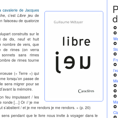
P
a cavalerie de Jacques
d
che, c’est
Libre jeu
de
on faisceau de quatorze
lupart construits sur le
We
i de dix, neuf et huit
 le nombre de vers, que
St
re de rimes (on verra
t sonnets sans rimes
Fr
 nombre de rimes tourne
l’
erceuse (« Terre ») qui
mme lorsqu’on passe de
Mi
r le sens migrer pour se
’avant la mémoire.
on feu impuissant / les
Ma
le ronde […] Or // je me
ut s’abstient / et je me rendors je me rendors. » (p. 20)
Cl
n sens pendant que le livre nous invite à voyager dans le