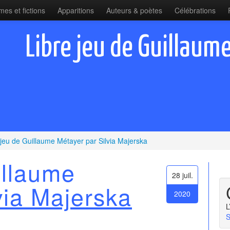
es et fictions
Apparitions
Auteurs & poètes
Célébrations
Libre jeu de Guillaume
 jeu de Guillaume Métayer par Silvia Majerska
illaume
28 juil.
via Majerska
2020
L
S