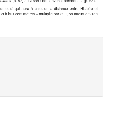
nitas
» (p. 57) ou « son / net » avec « personne » (p. 63).
ur celui qui aura à calculer la distance entre Histoire et
 à huit centimètres – multiplié par 390, on atteint environ