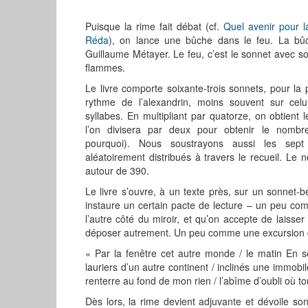
Puisque la rime fait débat (cf.
Quel avenir pour l
Réda
), on lance une bûche dans le feu. La bû
Guillaume Métayer. Le feu, c’est le sonnet avec s
flammes.
Le livre comporte soixante-trois sonnets, pour la p
rythme de l’alexandrin, moins souvent sur celu
syllabes. En multipliant par quatorze, on obtient
l’on divisera par deux pour obtenir le nomb
pourquoi). Nous soustrayons aussi les sep
aléatoirement distribués à travers le recueil. Le
autour de 390.
Le livre s’ouvre, à un texte près, sur un sonnet-b
instaure un certain pacte de lecture – un peu co
l’autre côté du miroir, et qu’on accepte de laisse
déposer autrement. Un peu comme une excursion d
« Par la fenêtre cet autre monde / le matin En s
lauriers d’un autre continent / inclinés une immobi
renterre au fond de mon rien / l’abîme d’oubli où to
Dès lors, la rime devient adjuvante et dévoile so