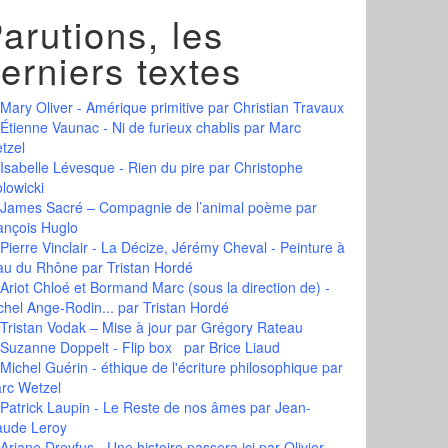
arutions, les
erniers textes
Mary Oliver - Amérique primitive
par Christian Travaux
Étienne Vaunac - Ni de furieux chablis
par Marc
tzel
Isabelle Lévesque - Rien du pire
par Christophe
olowicki
James Sacré – Compagnie de l’animal poème
par
ançois Huglo
Pierre Vinclair - La Décize, Jérémy Cheval - Peinture à
eau du Rhône
par Tristan Hordé
Ariot Chloé et Bormand Marc (sous la direction de) -
chel Ange-Rodin...
par Tristan Hordé
Tristan Vodak – Mise à jour
par Grégory Rateau
Suzanne Doppelt - Flip box
par Brice Liaud
Michel Guérin - éthique de l'écriture philosophique
par
rc Wetzel
Patrick Laupin - Le Reste de nos âmes
par Jean-
aude Leroy
Ariane Dreyfus - Une histoire passera ici
par Olivier