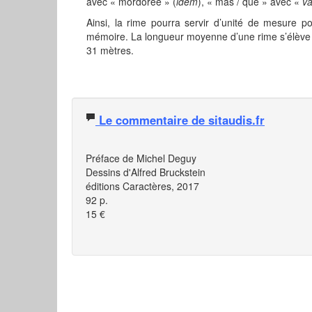
avec « mordorée » (
idem
), « mas / que » avec «
va
Ainsi, la rime pourra servir d’unité de mesure po
mémoire. La longueur moyenne d’une rime s’élève ici
31 mètres.
Le commentaire de sitaudis.fr
Préface de Michel Deguy
Dessins d'Alfred Bruckstein
éditions Caractères, 2017
92 p.
15 €