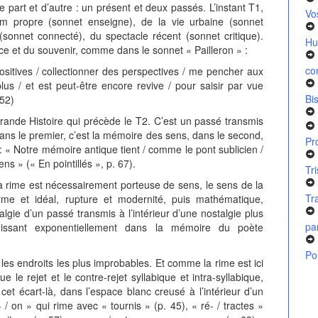
de part et d’autre : un présent et deux passés. L’instant T1,
Vo
om propre (sonnet enseigne), de la vie urbaine (sonnet
 (sonnet connecté), du spectacle récent (sonnet critique).
Hu
ance et du souvenir, comme dans le sonnet « Pailleron » :
co
ositives / collectionner des perspectives / me pencher aux
lus / et est peut-être encore revive / pour saisir par vue
Bi
 52)
 grande Histoire qui précède le T2. C’est un passé transmis
 Dans le premier, c’est la mémoire des sens, dans le second,
Pr
: « Notre mémoire antique tient / comme le pont sublicien /
ns » (« En pointillés », p. 67).
Tr
 la rime est nécessairement porteuse de sens, le sens de la
Tr
me et idéal, rupture et modernité, puis mathématique,
talgie d’un passé transmis à l’intérieur d’une nostalgie plus
pa
issant exponentiellement dans la mémoire du poète
Po
les endroits les plus improbables. Et comme la rime est ici
e le rejet et le contre-rejet syllabique et intra-syllabique,
et écart-là, dans l’espace blanc creusé à l’intérieur d’un
/ on » qui rime avec « tournis » (p. 45), « ré- / tractes »