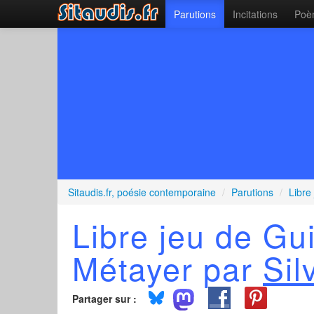
Parutions
Incitations
Poèm
Sitaudis.fr, poésie contemporaine
/
Parutions
/
Libre
Libre jeu de Gu
Métayer par
Sil
Partager sur :