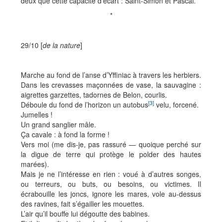
deux que cette capacité d’écart : Saint-Simon et Pascal.
*
29/10 [
de la nature
]
Marche au fond de l’anse d’Yffiniac à travers les herbiers.
Dans les crevasses maçonnées de vase, la sauvagine :
aigrettes garzettes, tadornes de Belon, courlis.
[3]
Déboule du fond de l’horizon un autobus
velu, forcené.
Jumelles !
Un grand sanglier mâle.
Ça cavale : à fond la forme !
Vers moi (me dis-je, pas rassuré — quoique perché sur
la digue de terre qui protège le polder des hautes
marées).
Mais je ne l’intéresse en rien : voué à d’autres songes,
ou terreurs, ou buts, ou besoins, ou victimes. Il
écrabouille les joncs, ignore les mares, vole au-dessus
des ravines, fait s’égailler les mouettes.
L’air qu’il bouffe lui dégoutte des babines.