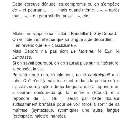
Cette épreuve dénude les compromis où on s’empêtre
de « et pourtant… », « mais quand même… », « après
tout… », « on pourrait dire aussi… », etc.
Michel me rappelle sa filiation : Baudrillard, Guy Debord.
On voit bien en effet ce que sa langue a de debordien.
Il en revendique le « classicisme ».
Mais Debord n’a pas écrit
Le Mort-n
é.
Ni
Exit
. Ni
L
’
Impasse
.
Si on savait pourquoi, on en saurait plus sur la littérature,
la pensée, la vie.
Peut-être que rien, simplement, ne le
contraignait
à le
faire. Qu’il n’eut jamais à se mettre dans la posture où le
classicisme olympien de sa langue aurait à répondre au
« courant douloureux qui fait écrire » (Proust), et à
répondre de lui. Où il serait par cette douleur
suffisamment brutalisé pour se voir forcé à sortir de sa
maîtrise (syntaxique, rythmique) une autre langue
(précipitée, haletée, hantée).