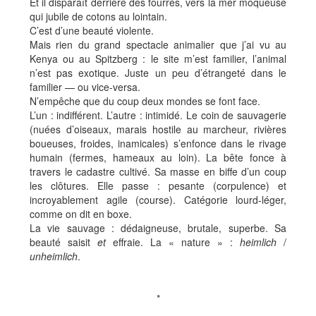
Et il disparaît derrière des fourrés, vers la mer moqueuse
qui jubile de cotons au lointain.
C’est d’une beauté violente.
Mais rien du grand spectacle animalier que j’ai vu au
Kenya ou au Spitzberg : le site m’est familier, l’animal
n’est pas exotique. Juste un peu d’étrangeté dans le
familier — ou vice-versa.
N’empêche que du coup deux mondes se font face.
L’un : indifférent. L’autre : intimidé. Le coin de sauvagerie
(nuées d’oiseaux, marais hostile au marcheur, rivières
boueuses, froides, inamicales) s’enfonce dans le rivage
humain (fermes, hameaux au loin). La bête fonce à
travers le cadastre cultivé. Sa masse en biffe d’un coup
les clôtures. Elle passe : pesante (corpulence) et
incroyablement agile (course). Catégorie lourd-léger,
comme on dit en boxe.
La vie sauvage : dédaigneuse, brutale, superbe. Sa
beauté saisit
et
effraie. La « nature » :
heimlich
/
unheimlich
.
*