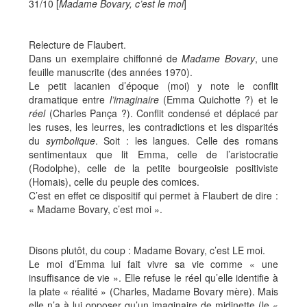
31/10 [
Madame Bovary, c’est le moi
]
Relecture de Flaubert.
Dans un exemplaire chiffonné de
Madame Bovary
, une
feuille manuscrite (des années 1970).
Le petit lacanien d’époque (moi) y note le conflit
dramatique entre
l’imaginaire
(Emma Quichotte ?) et le
réel
(Charles Pança ?). Conflit condensé et déplacé par
les ruses, les leurres, les contradictions et les disparités
du
symbolique
. Soit : les langues. Celle des romans
sentimentaux que lit Emma, celle de l’aristocratie
(Rodolphe), celle de la petite bourgeoisie positiviste
(Homais), celle du peuple des comices.
C’est en effet ce dispositif qui permet à Flaubert de dire :
« Madame Bovary, c’est moi ».
Disons plutôt, du coup : Madame Bovary, c’est LE moi.
Le moi d’Emma lui fait vivre sa vie comme « une
insuffisance de vie ». Elle refuse le réel qu’elle identifie à
la plate « réalité » (Charles, Madame Bovary mère). Mais
elle n’a à lui opposer qu’un imaginaire de midinette (le «