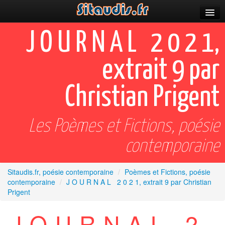
Parutions
J O U R N A L 2 0 2 1,
Incitations
extrait 9 par
Poèmes et fictions
Christian Prigent
Apparitions
Auteurs & poètes
Les Poèmes et Fictions, poésie
Célébrations
contemporaine
Prescriptions
Sitaudis.fr, poésie contemporaine
/
Poèmes et Fictions, poésie
Plus
contemporaine
/
J O U R N A L 2 0 2 1, extrait 9 par Christian
Prigent
J O U R N A L 2