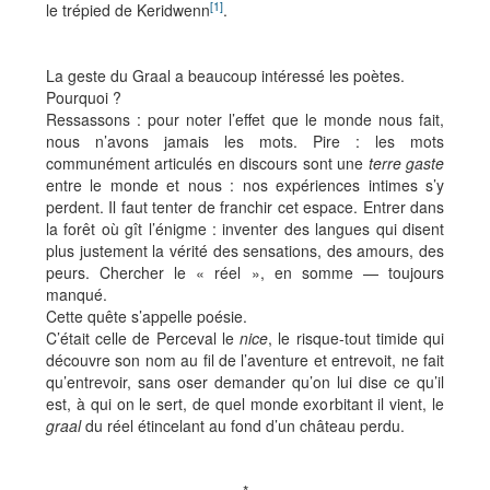
[1]
le trépied de Keridwenn
.
La geste du Graal a beaucoup intéressé les poètes.
Pourquoi ?
Ressassons : pour noter l’effet que le monde nous fait,
nous n’avons jamais les mots. Pire : les mots
communément articulés en discours sont une
terre gaste
entre le monde et nous : nos expériences intimes s’y
perdent. Il faut tenter de franchir cet espace. Entrer dans
la forêt où gît l’énigme : inventer des langues qui disent
plus justement la vérité des sensations, des amours, des
peurs. Chercher le « réel », en somme — toujours
manqué.
Cette quête s’appelle poésie.
C’était celle de Perceval le
nice
, le risque-tout timide qui
découvre son nom au fil de l’aventure et entrevoit, ne fait
qu’entrevoir, sans oser demander qu’on lui dise ce qu’il
est, à qui on le sert, de quel monde exorbitant il vient, le
graal
du réel étincelant au fond d’un château perdu.