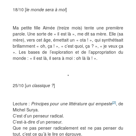
*
18/10 [
le monde sera à moi
]
Ma petite fille Aimée (treize mois) tente une première
parole. Une sorte de « il est là », me dit sa mère. Elle (sa
mère), vers cet âge, émettait un « ota ! », qui synthétisait
brillamment « oh, ça ! », « c’est quoi, ça ? », « je veux ça
». Les bases de l’exploration et de l’appropriation du
monde : « il est là, il sera à moi : oh là là ! ».
*
25/10 [
un classique ?
]
[2]
Lecture :
Principes pour une litté
rat
ure qui empeste
, de
Michel Surya.
C’est d’un penseur radical.
C’est-à-dire d’un penseur.
Que ne pas penser radicalement est ne pas penser du
tout, c’est ce qu’à le lire on éprouve.