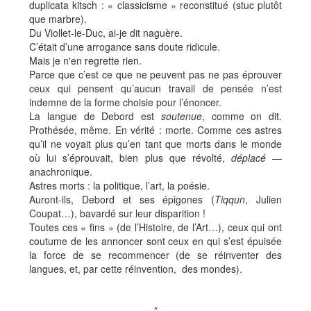
duplicata kitsch : « classicisme » reconstitué (stuc plutôt
que marbre).
Du Viollet-le-Duc, ai-je dit naguère.
C’était d’une arrogance sans doute ridicule.
Mais je n'en regrette rien.
Parce que c’est ce que ne peuvent pas ne pas éprouver
ceux qui pensent qu’aucun travail de pensée n’est
indemne de la forme choisie pour l’énoncer.
La langue de Debord est
soutenue
, comme on dit.
Prothésée, même. En vérité : morte. Comme ces astres
qu’il ne voyait plus qu’en tant que morts dans le monde
où lui s’éprouvait, bien plus que révolté,
déplacé
—
anachronique.
Astres morts : la politique, l’art, la poésie.
Auront-ils, Debord et ses épigones (
Tiqqun
, Julien
Coupat…), bavardé sur leur disparition !
Toutes ces « fins » (de l’Histoire, de l’Art…), ceux qui ont
coutume de les annoncer sont ceux en qui s’est épuisée
la force de se recommencer (de se réinventer des
langues, et, par cette réinvention, des mondes).
*