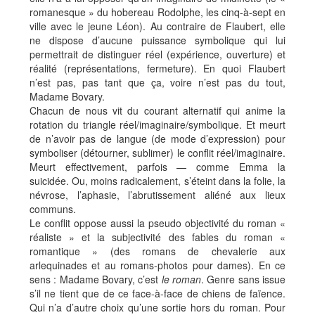
romanesque » du hobereau Rodolphe, les cinq-à-sept en
ville avec le jeune Léon). Au contraire de Flaubert, elle
ne dispose d’aucune puissance symbolique qui lui
permettrait de distinguer réel (expérience, ouverture) et
réalité (représentations, fermeture). En quoi Flaubert
n’est pas, pas tant que ça, voire n’est pas du tout,
Madame Bovary.
Chacun de nous vit du courant alternatif qui anime la
rotation du triangle réel/imaginaire/symbolique. Et meurt
de n’avoir pas de langue (de mode d’expression) pour
symboliser (détourner, sublimer) le conflit réel/imaginaire.
Meurt effectivement, parfois — comme Emma la
suicidée. Ou, moins radicalement, s’éteint dans la folie, la
névrose, l’aphasie, l’abrutissement aliéné aux lieux
communs.
Le conflit oppose aussi la pseudo objectivité du roman «
réaliste » et la subjectivité des fables du roman «
romantique » (des romans de chevalerie aux
arlequinades et au romans-photos pour dames). En ce
sens : Madame Bovary, c’est
le roman
. Genre sans issue
s’il ne tient que de ce face-à-face de chiens de faïence.
Qui n’a d’autre choix qu’une sortie hors du roman. Pour