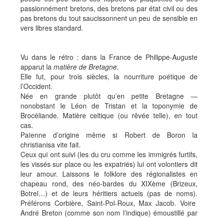
passionnément bretons, des bretons par état civil ou des
pas bretons du tout saucissonnent un peu de sensible en
vers libres standard.
Vu dans le rétro : dans la France de Philippe-Auguste
apparut la
matière de Bretagne
.
Elle fut, pour trois siècles, la nourriture poétique de
l’Occident.
Née en grande plutôt qu’en petite Bretagne —
nonobstant le Léon de Tristan et la toponymie de
Brocéliande. Matière celtique (ou rêvée telle), en tout
cas.
Païenne d’origine même si Robert de Boron la
christianisa vite fait.
Ceux qui ont suivi (les du cru comme les immigrés furtifs,
les vissés sur place ou les expatriés) lui ont volontiers dit
leur amour. Laissons le folklore des régionalistes en
chapeau rond, des néo-bardes du XIXème (Brizeux,
Botrel…) et de leurs héritiers actuels (pas de noms).
Préférons Corbière, Saint-Pol-Roux, Max Jacob. Voire
André Breton (comme son nom l’indique) émoustillé par