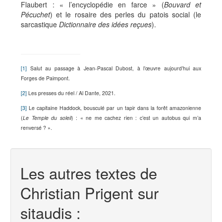
Flaubert : « l’encyclopédie en farce » (
Bouvard et
Pécuchet
) et le rosaire des perles du patois social (le
sarcastique
Dictionnaire des idées reçues
).
[1]
Salut au passage à Jean-Pascal Dubost, à l’œuvre aujourd’hui aux
Forges de Paimpont.
[2]
Les presses du réel / Al Dante, 2021.
[3]
Le capitaine Haddock, bousculé par un tapir dans la forêt amazonienne
(
Le Temple du soleil
) : « ne me cachez rien : c’est un autobus qui m’a
renversé ? ».
Les autres textes de
Christian Prigent sur
sitaudis :