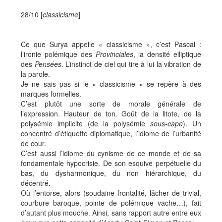
28/10 [
classicisme
]
Ce que Surya appelle « classicisme », c’est Pascal :
l’ironie polémique des
Provinciales
, la densité elliptique
des
Pensées
. L’instinct de ciel qui tire à lui la vibration de
la parole.
Je ne sais pas si le « classicisme » se repère à des
marques formelles.
C’est plutôt une sorte de morale générale de
l’expression. Hauteur de ton. Goût de la litote, de la
polysémie implicite (de la polysémie
sous-cape
). Un
concentré d’étiquette diplomatique, l’idiome de l’urbanité
de cour.
C’est aussi l’idiome du cynisme de ce monde et de sa
fondamentale hypocrisie. De son esquive perpétuelle du
bas, du dysharmonique, du non hiérarchique, du
décentré.
Où l’entorse, alors (soudaine frontalité, lâcher de trivial,
courbure baroque, pointe de polémique vache…), fait
d’autant plus mouche. Ainsi, sans rapport autre entre eux