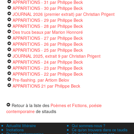
APPARITIONS - 31
par Philippe Beck
APPARITIONS - 30
par Philippe Beck
JOURNAL 2026 (premier extrait)
par Christian Prigent
APPARITIONS - 29
par Philippe Beck
APPARITIONS - 28
par Philippe Beck
Des trucs beaux
par Marion Honnoré
APPARITIONS - 27
par Philippe Beck
APPARITIONS - 26
par Philippe Beck
APPARITIONS - 25
par Philippe Beck
JOURNAL 2025, extrait 9
par Christian Prigent
APPARITIONS - 24
par Philippe Beck
APPARITIONS - 23
par Philippe Beck
APPARITIONS - 22
par Philippe Beck
Pre-flashing.
par Artiom Belov
APPARITIONS 21
par Philippe Beck
Retour à la liste des
Poèmes et Fictions, poésie
contemporaine
de sitaudis
Actualité littéraire
Qui sommes-nous ?
Incitations
Ce qu'on trouvera dans ce taudis