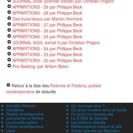
JOURNAL 2026 (premier extrait)
par Christian Prigent
APPARITIONS - 29
par Philippe Beck
APPARITIONS - 28
par Philippe Beck
Des trucs beaux
par Marion Honnoré
APPARITIONS - 27
par Philippe Beck
APPARITIONS - 26
par Philippe Beck
APPARITIONS - 25
par Philippe Beck
JOURNAL 2025, extrait 9
par Christian Prigent
APPARITIONS - 24
par Philippe Beck
APPARITIONS - 23
par Philippe Beck
APPARITIONS - 22
par Philippe Beck
Pre-flashing.
par Artiom Belov
Retour à la liste des
Poèmes et Fictions, poésie
contemporaine
de sitaudis
Actualité littéraire
Qui sommes-nous ?
Incitations
Ce qu'on trouvera dans ce taudis
Poésie contemporaine
Ce qu'on ne trouvera pas
Les poèmes et fictions
Le fil RSS de Sitaudis
La nouvelle poésie
Les éditions sitaudis
Poètes contemporains
Référencement naturel du site
Liens
Suivez sitaudis sur Mastodon