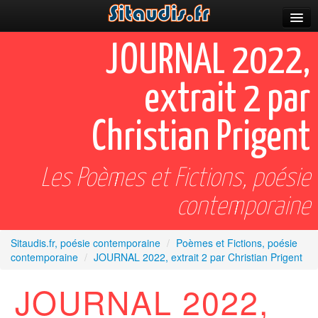
Parutions
JOURNAL 2022,
Incitations
extrait 2 par
Poèmes et fictions
Christian Prigent
Apparitions
Auteurs & poètes
Les Poèmes et Fictions, poésie
Célébrations
contemporaine
Prescriptions
Sitaudis.fr, poésie contemporaine
/
Poèmes et Fictions, poésie
Plus
contemporaine
/
JOURNAL 2022, extrait 2 par Christian Prigent
JOURNAL 2022,