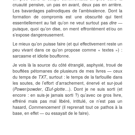
cruauté pensive, un pas en avant, deux pas en arrière.
Les bavardages palinodiques de l’ambivalence. Dont la
formation de compromis est une obscurité qui tient
essentiellement au fait qu’on ne veut surtout pas
dire
—
puisque, quoi qu’on dise, on ment effrontément et/ou on
s’expose dangereusement.
Le mieux qu’on puisse faire (et qui effectivement reste un
peu vivant dans ce qu’on propose comme « textes ») :
sarcasme et idiotie bouffonne.
Je vois là la source du côté étranglé, asphyxié, troué de
bouffées pétomanes de plusieurs de mes livres — ceux
du temps de
TXT
, surtout : le temps de la farfouille dans
les soutes, de l’effort d’arrachement, énervé et sur-joué
(
Power/powder
,
Œuf-glotte
…). Dont je ne suis sorti (et
encore : en suis-je jamais sorti ?) qu’avec ce gros livre,
effréné mais pas mal libéré, intitulé, ce n’est pas un
hasard,
Commencement
(il reprenait tout ce pathos à la
base, en effet — ou essayait de le faire).