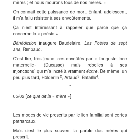
mères ; et nous mourons tous de nos mères. »
On connaît cette puissance de mort. Enfant, adolescent,
il m’a fallu résister à ses envoûtements.
Ça n’est intéressant à rappeler que parce que ça
concerne la « poésie ».
Bénédiction
inaugure Baudelaire,
Les Poètes de sept
ans
, Rimbaud.
C’est lire, très jeune, ces envoûtés par « l’auguste face
maternelle» (Ducasse) mais rebelles à ses
1
injonctions
qui m’a incité à vraiment
écrire
. De même, un
2
3
4
peu plus tard, Hölderlin
, Artaud
, Bataille
.
*
05/02 [
ce que dit la « mère »
]
Les modes de vie prescrits par le lien familial sont certes
patriarcaux.
Mais c’est le plus souvent la parole des mères qui
prescrit.