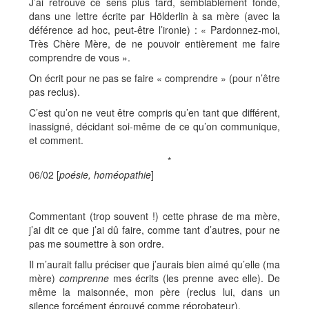
J’ai retrouvé ce sens plus tard, semblablement fondé,
dans une lettre écrite par Hölderlin à sa mère (avec la
déférence ad hoc, peut-être l’ironie) : « Pardonnez-moi,
Très Chère Mère, de ne pouvoir entièrement me faire
comprendre de vous ».
On écrit pour ne pas se faire « comprendre » (pour n’être
pas reclus).
C’est qu’on ne veut être compris qu’en tant que différent,
inassigné, décidant soi-même de ce qu’on communique,
et comment.
*
06/02 [
poésie,
homéopathie
]
Commentant (trop souvent !) cette phrase de ma mère,
j’ai dit ce que j’ai dû faire, comme tant d’autres, pour ne
pas me soumettre à son ordre.
Il m’aurait fallu préciser que j’aurais bien aimé qu’elle (ma
mère)
comprenne
mes écrits (les prenne avec elle). De
même la maisonnée, mon père (reclus lui, dans un
silence forcément éprouvé comme réprobateur).