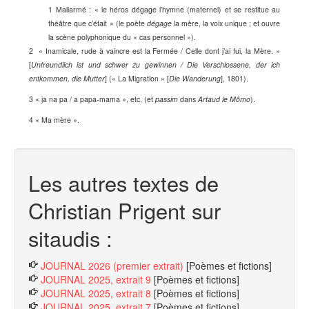
1 Mallarmé : « le héros dégage l’hymne (maternel) et se restitue au
théâtre que c’était » (le poète
dégage
la mère, la voix unique ; et ouvre
la scène polyphonique du « cas personnel »).
2 « Inamicale, rude à vaincre est la Fermée / Celle dont j’ai fui, la Mère. »
[
Unfreundlich ist und schwer zu gewinnen / Die Verschlossene, der ich
entkommen, die Mutter
] (« La Migration » [
Die Wanderung
], 1801).
3 « ja na pa / a papa-mama », etc. (et
passim
dans
Artaud le Mômo
).
4 « Ma mère ».
Les autres textes de
Christian Prigent sur
sitaudis :
JOURNAL 2026 (premier extrait)
[Poèmes et fictions]
JOURNAL 2025, extrait 9
[Poèmes et fictions]
JOURNAL 2025, extrait 8
[Poèmes et fictions]
JOURNAL 2025, extrait 7
[Poèmes et fictions]