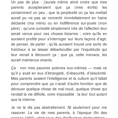
Un pas de plus : j’aurais même aimé croire que mes
parents accepteraient que ça (mes écrits) les
contaminent
un peu ; que la perplexité où ça les mettait
aurait pu ne pas se convertir immédiatement en haine
déclarée (ma mère) ou en indifférence sur-jouée (mon
père) ; qu’une curiosité simplement née de l’affection leur
serait venue pour ces choses bizarres ; voire qu’ils en
auraient profité pour s’interroger sur leurs façons d’agir,
de penser, de parler ; qu’ils auraient trouvé une sorte de
fraîcheur à se laisser débarbouiller par l’inquiétude qui
leur venait à découvrir ça ; que ça, cette menace, les
aurait maintenus vivants.
Ça
: non mes pauvres poèmes eux-mêmes — mais ce
qu’il y avait en eux d’étrangeté, d’obscurité, d’obscénité.
Mes parents avaient l’intelligence et la culture qu’il fallait
pour comprendre que ça n’avait d’autre fonction que de
dénouer quelque chose de mal noué, quelque chose qui
rendait la vie difficile, voire impossible : la leur tout autant
que la mienne.
Je ne le dis pas abstraitement. Ni seulement pour me
rassurer. La vie de mes parents, à l’époque (fin des
années 1960), pliait sous des désillusions destructrices :