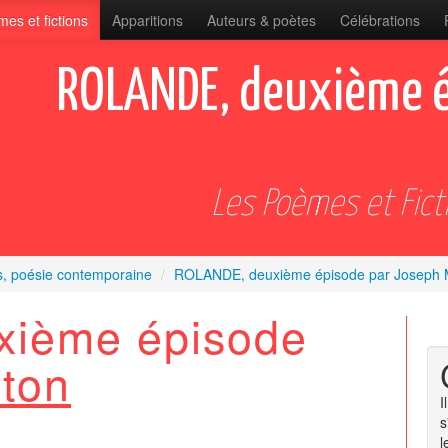
es et fictions
Apparitions
Auteurs & poètes
Célébrations
ROLANDE, deuxième é
Les Poèmes et Fict
s, poésie contemporaine
/
ROLANDE, deuxième épisode par Joseph 
ième épisode
ton
I
s
l