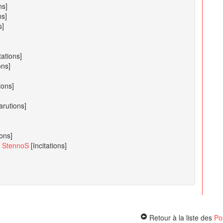
ns]
ns]
s]
tations]
ons]
ions]
arutions]
ions]
s StennoS
[Incitations]
Retour à la liste des
Po