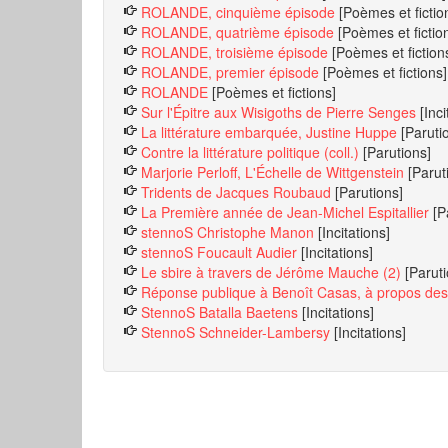
ROLANDE, cinquième épisode
[Poèmes et fictio
ROLANDE, quatrième épisode
[Poèmes et fictio
ROLANDE, troisième épisode
[Poèmes et fiction
ROLANDE, premier épisode
[Poèmes et fictions]
ROLANDE
[Poèmes et fictions]
Sur l'Épitre aux Wisigoths de Pierre Senges
[Inci
La littérature embarquée, Justine Huppe
[Paruti
Contre la littérature politique (coll.)
[Parutions]
Marjorie Perloff, L'Échelle de Wittgenstein
[Parut
Tridents de Jacques Roubaud
[Parutions]
La Première année de Jean-Michel Espitallier
[P
stennoS Christophe Manon
[Incitations]
stennoS Foucault Audier
[Incitations]
Le sbire à travers de Jérôme Mauche (2)
[Parut
Réponse publique à Benoît Casas, à propos de
StennoS Batalla Baetens
[Incitations]
StennoS Schneider-Lambersy
[Incitations]