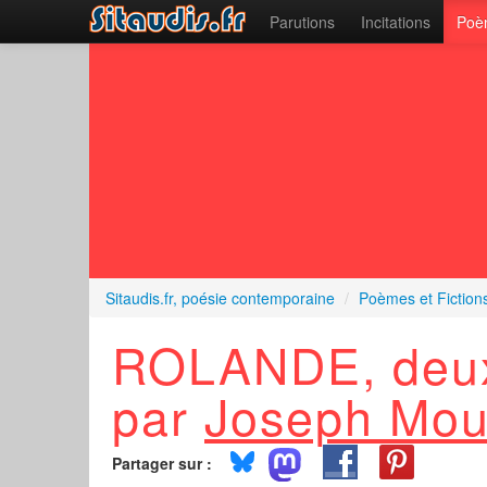
Parutions
Incitations
Poèm
Sitaudis.fr, poésie contemporaine
/
Poèmes et Fiction
ROLANDE, deux
par
Joseph Mou
Partager sur :