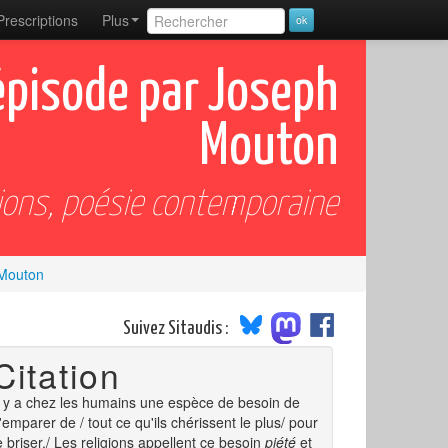
Prescriptions
Plus
pisode par Joseph
Mouton
ions, poésie contemporaine
Mouton
Suivez Sitaudis :
Citation
l y a chez les humains une espèce de besoin de
'emparer de / tout ce qu'ils chérissent le plus/ pour
e briser./ Les religions appellent ce besoin
piété
et