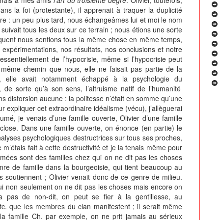
s la foi (protestante), il apprenait à traquer la duplicité
pre : un peu plus tard, nous échangeâmes lui et moi le nom
suivait tous les deux sur ce terrain ; nous étions une sorte
séquent nous sentions tous la même chose en même temps,
 expérimentations, nos résultats, nos conclusions et notre
 essentiellement de l’hypocrisie, même si l’hypocrisie peut
e même chemin que nous, elle ne faisait pas partie de la
, elle avait notamment échappé à la psychologie du
de sorte qu’à son sens, l’altruisme natif de l’humanité
ns distorsion aucune : la politesse n’était en somme qu’une
 expliquer cet extraordinaire idéalisme (vécu), j’allèguerai
umé, je venais d’une famille ouverte, Olivier d’une famille
close. Dans une famille ouverte, on énonce (en partie) le
analyses psychologiques destructrices sur tous ses proches,
m’étais fait à cette destructivité et je la tenais même pour
ermées sont des familles chez qui on ne dit pas les choses
nre de famille dans la bourgeoisie, qui tient beaucoup au
s soutiennent ; Olivier venait donc de ce genre de milieu.
 qui non seulement on ne dit pas les choses mais encore on
 a pas de non-dit, on peut se fier à la gentillesse, au
etc. que les membres du clan manifestent ; il serait même
a famille Ch. par exemple, on ne prit jamais au sérieux