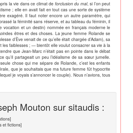
ppris la vie dans ce climat de
forclusion du mal
, si l’on peut
natisme ; elle en avait fait en tout cas une sorte de système
re exagéré. Il faut noter encore un autre paramètre, qui
rassé la féminité sans réserve, et au tableau du féminin, il
 une vocation et un destin) nommée en français moderne le
oin
des êtres et des choses. La jeune femme Rolande se
lesse d’Ève venait de ce qu’elle était chargée d’Adam), sa
t les faiblesses ; — bientôt elle voulut consacrer sa vie à la
entendre que Jean-Marc n’était pas en pointe dans le débat
 ce qu’il partageait un peu l’idéalisme de sa sœur jumelle.
la seule chose qui me sépare de Rolande, c’est les enfants
nérale, que je souhaitais que ma future femme fût hypocrite
 lequel je voyais s’annoncer le couple). Nous n’avions, tous
seph Mouton sur sitaudis :
ations]
et fictions]