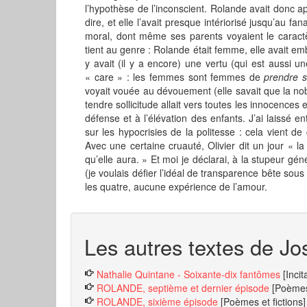
l’hypothèse de l’inconscient. Rolande avait donc a
dire, et elle l’avait presque intériorisé jusqu’au fa
moral, dont même ses parents voyaient le caractè
tient au genre : Rolande était femme, elle avait emb
y avait (il y a encore) une vertu (qui est aussi
« care » : les femmes sont femmes de
prendre s
voyait vouée au dévouement (elle savait que la nob
tendre sollicitude allait vers toutes les innocences e
défense et à l’élévation des enfants. J’ai laissé 
sur les hypocrisies de la politesse : cela vient de
Avec une certaine cruauté, Olivier dit un jour « 
qu’elle aura. » Et moi je déclarai, à la stupeur gé
(je voulais défier l’idéal de transparence bête sous
les quatre, aucune expérience de l’amour.
Les autres textes de Jo
Nathalie Quintane - Soixante-dix fantômes
[Incit
ROLANDE, septième et dernier épisode
[Poèmes 
ROLANDE, sixième épisode
[Poèmes et fictions]