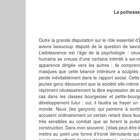
La politesse
Outre la grande disputation sur le rôle essentiel d
avions beaucoup disputé de la question de savoir
L’adolescence est l’âge de la psychologie : ceu
humaine se creuse d’une certaine intimité à soi
apparence dirigée vers les autres ; ils compren
masques que cette béance intérieure a sculptés ; p
perde inévitablement dans le rapport social. Cett
jeunes gens découvrent que la société elle-même 
répriment nécessairement la
libre expression de so
cas dans les classes bourgeoise et petite-bourgeo
développement futur : oui, il faudra se frayer u
monde. Nous (les garçons) qui peinions à sortir 
accusent ordinairement un certain retard dans leu
très sensibles au combat que se livrent la pulsi
construction. Dans mon souvenir, j’étais peut-être l
mettre au point une forme d’ironie déroutante qui l
sur le sens effectif de mes déclarations, et j’ense