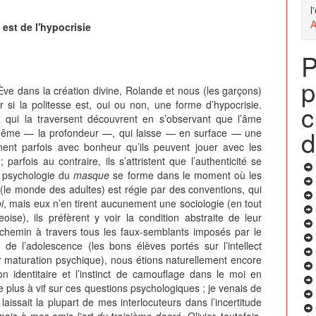
l
A
 est de l'hypocrisie
P
p
’Ève dans la création divine, Rolande et nous (les garçons)
 si la politesse est, oui ou non, une forme d’hypocrisie.
c
x qui la traversent découvrent en s’observant que l’âme
d
-même — la profondeur —, qui laisse — en surface — une
nent parfois avec bonheur qu’ils peuvent jouer avec les
arfois au contraire, ils s’attristent que l’authenticité se
e psychologie du
masque
se forme dans le moment où les
(le monde des adultes) est régie par des conventions, qui
i
, mais eux n’en tirent aucunement une sociologie (en tout
ise), ils préfèrent y voir la condition abstraite de leur
n chemin à travers tous les faux-semblants imposés par le
de l’adolescence (les bons élèves portés sur l’intellect
r maturation psychique), nous étions naturellement encore
on identitaire et l’instinct de camouflage dans le moi en
e plus à vif sur ces questions psychologiques ; je venais de
aissait la plupart de mes interlocuteurs dans l’incertitude
ignais à mes amis
l’art du troisième degré
. Olivier, toutefois,