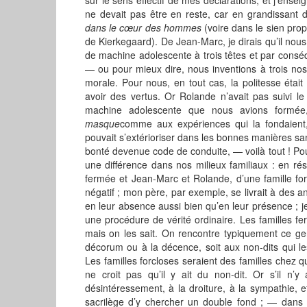
ne devait pas être en reste, car en grandissant dan
dans le cœur des hommes
(voire dans le sien pro
de Kierkegaard). De Jean-Marc, je dirais qu’il nous 
de machine adolescente à trois têtes et par con
— ou pour mieux dire, nous inventions à trois nos
morale. Pour nous, en tout cas, la politesse était
avoir des vertus. Or Rolande n’avait pas suivi l
machine adolescente que nous avions formée
masque
comme aux expériences qui la fondaient, 
pouvait s’extérioriser dans les bonnes manières sa
bonté devenue code de conduite, — voilà tout ! Pour
une différence dans nos milieux familiaux : en rés
fermée et Jean-Marc et Rolande, d’une famille for
négatif ; mon père, par exemple, se livrait à des 
en leur absence aussi bien qu’en leur présence ; je 
une procédure de vérité ordinaire. Les familles f
mais on les sait. On rencontre typiquement ce ge
décorum ou à la décence, soit aux non-dits qui le
Les familles forcloses seraient des familles chez
ne croit pas qu’il y ait du non-dit. Or s’il n’y
désintéressement, à la droiture, à la sympathie, 
sacrilège d’y chercher un double fond ; — dans l