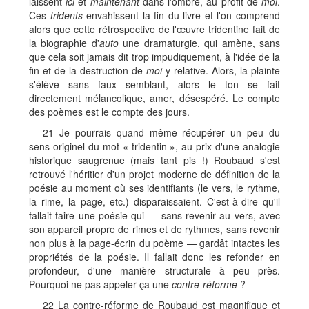
laissent
ici
et
maintenant
dans l'ombre, au profit de
moi
.
Ces
tridents
envahissent la fin du livre et l'on comprend
alors que cette rétrospective de l'œuvre tridentine fait de
la biographie d'
auto
une dramaturgie, qui amène, sans
que cela soit jamais dit trop impudiquement, à l'idée de la
fin et de la destruction de
moi
y relative. Alors, la plainte
s'élève sans faux semblant, alors le ton se fait
directement mélancolique, amer, désespéré. Le compte
des poèmes est le compte des jours.
21 Je pourrais quand même récupérer un peu du
sens originel du mot « tridentin », au prix d'une analogie
historique saugrenue (mais tant pis !) Roubaud s'est
retrouvé l'héritier d'un projet moderne de définition de la
poésie au moment où ses identifiants (le vers, le rythme,
la rime, la page, etc.) disparaissaient. C'est-à-dire qu'il
fallait faire une poésie qui — sans revenir au vers, avec
son appareil propre de rimes et de rythmes, sans revenir
non plus à la page-écrin du poème — gardât intactes les
propriétés de la poésie. Il fallait donc les refonder en
profondeur, d'une manière structurale à peu près.
Pourquoi ne pas appeler ça une
contre-réforme
?
22 La contre-réforme de Roubaud est magnifique et