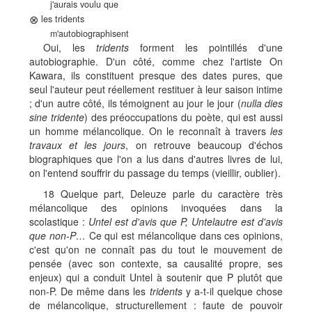
j'aurais voulu que
⊗
les tridents
m'autobiographisent
Oui, les
tridents
forment les pointillés d'une
autobiographie. D'un côté, comme chez l'artiste On
Kawara, ils constituent presque des dates pures, que
seul l'auteur peut réellement restituer à leur saison intime
; d'un autre côté, ils témoignent au jour le jour (
nulla dies
sine tridente
) des préoccupations du poète, qui est aussi
un homme mélancolique. On le reconnaît à travers
les
travaux et les jours
, on retrouve beaucoup d'échos
biographiques que l'on a lus dans d'autres livres de lui,
on l'entend souffrir du passage du temps (vieillir, oublier).
18 Quelque part, Deleuze parle du caractère très
mélancolique des opinions invoquées dans la
scolastique :
Untel est d'avis que P, Untelautre est d'avis
que non-P…
Ce qui est mélancolique dans ces opinions,
c'est qu'on ne connaît pas du tout le mouvement de
pensée (avec son contexte, sa causalité propre, ses
enjeux) qui a conduit Untel à soutenir que P plutôt que
non-P. De même dans les
tridents
y a-t-il quelque chose
de mélancolique, structurellement : faute de pouvoir