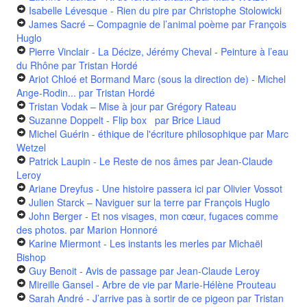
Isabelle Lévesque - Rien du pire
par Christophe Stolowicki
James Sacré – Compagnie de l’animal poème
par François
Huglo
Pierre Vinclair - La Décize, Jérémy Cheval - Peinture à l’eau
du Rhône
par Tristan Hordé
Ariot Chloé et Bormand Marc (sous la direction de) - Michel
Ange-Rodin...
par Tristan Hordé
Tristan Vodak – Mise à jour
par Grégory Rateau
Suzanne Doppelt - Flip box
par Brice Liaud
Michel Guérin - éthique de l'écriture philosophique
par Marc
Wetzel
Patrick Laupin - Le Reste de nos âmes
par Jean-Claude
Leroy
Ariane Dreyfus - Une histoire passera ici
par Olivier Vossot
Julien Starck – Naviguer sur la terre
par François Huglo
John Berger - Et nos visages, mon cœur, fugaces comme
des photos.
par Marion Honnoré
Karine Miermont - Les instants les merles
par Michaël
Bishop
Guy Benoit - Avis de passage
par Jean-Claude Leroy
Mireille Gansel - Arbre de vie
par Marie-Hélène Prouteau
Sarah André - J’arrive pas à sortir de ce pigeon
par Tristan