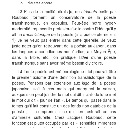
oui, d'autres encore
13 Plus de la moitié, dirais-je, des
tridents
écrits par
Roubaud forment un conservatoire de la poésie
transhistorique, en capsules. Peut-être notre hyper-
modernité trop avertie protesterait-elle contre l'idée qu'il y
ait un
transhistorique
de la poésie (« la poésie éternelle »
?) Je ne veux pas entrer dans cette querelle. Je veux
juste noter qu'en retrouvant de la poésie au Japon, dans
les langues amérindiennes non écrites, au Moyen Âge,
dans la Bible, etc., on pratique l'
idée
d'une poésie
transhistorique sans avoir même besoin d'y croire.
14 Toute poésie est météorologique : tel pourrait être
le premier axiome d'une définition transhistorique de la
poésie. Pensons par extension aux
kigo
de la poésie
japonaise, soit à ces mots qui marquent la saison,
auxquels on peut joindre le mot qui dit « clair de lune » et
le mot qui dit « jour de l'an ». Le temps qui passe dans le
temps qu'il fait constitue un des fonds non datables de la
poésie ; — comprenez : ce qu'il en resterait en cas
d'amnésie culturelle. Chez Jacques Roubaud, cette
fonction est plutôt occupée par les « sensibles immenses