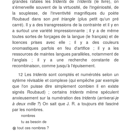
grandes rafales les
tridents
de
Tridents
(le livre), on
s'émerveille souvent de la virtuosité, de l'ingéniosité, de
la souplesse, de l'inventivité magnifiques du poète
Roubaud dans son
pré triangle
(plus petit qu'un pré
carré). Il y a des transgressions de la contrainte et il y en
a surtout une variété impressionnante ; il y a de même
toutes sortes de forçages de la langue (le français) et de
licences prises avec elle ; il y a des couleurs
onomastiques parfois en feu d'artifice ; il y a les
ressources de maintes langues parallèles, notamment de
l'anglais ; il y a une recherche constante de
recombinaison, comme jusqu'à l'épuisement.
12 Les
tridents
sont comptés et numérotés selon un
sytème révisable et complexe (qui empêche par exemple
que l'on puisse dire simplement combien il en existe
signés Roubaud) ; certains
tridents
même spéculent
anxieusement sur la numération des
tridents
(
arriverai-je
à deux mille ?
) On sait que J. R. a toujours été fasciné
par les nombres.
nombres
tu as besoin de
⊗
tout ces nombres ?