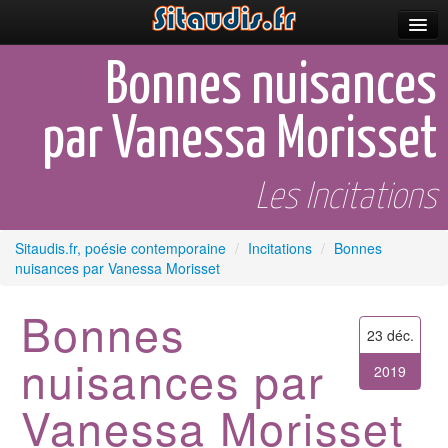
Parutions
Bonnes nuisances
Incitations
par Vanessa Morisset
Poèmes et fictions
Apparitions
Les Incitations
Auteurs & poètes
Sitaudis.fr, poésie contemporaine
/
Incitations
/
Bonnes
nuisances par Vanessa Morisset
Célébrations
Prescriptions
Bonnes
23 déc.
Plus
nuisances par
2019
Vanessa Morisset